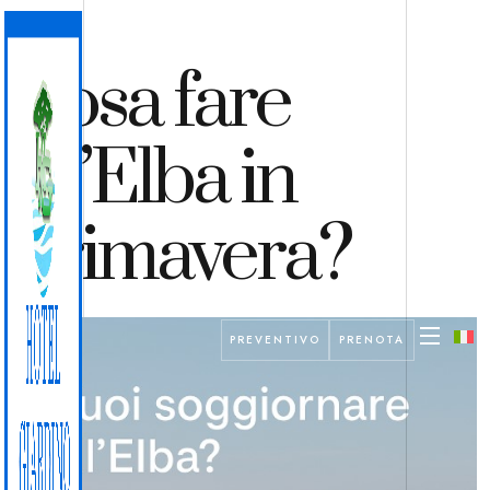
Cosa fare
all’Elba in
primavera?
PREVENTIVO
PRENOTA