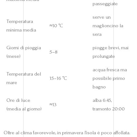
passeggiate
serve un
Temperatura
≈10 °C
maglioncino la
minima media
sera
Giorni di pioggia
piogge brevi, mai
5–8
(mese)
prolungate
acqua fresca ma
Temperatura del
15–16 °C
possibile primo
mare
bagno
Ore di luce
alba 6:45,
≈13
(media al giorno)
tramonto 20:00
Oltre al clima favorevole, in primavera l’isola è poco affollata.