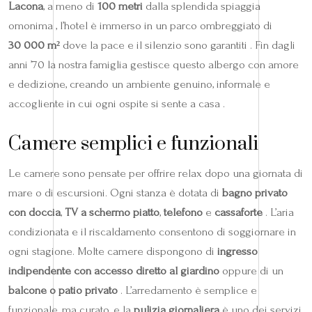
Lacona
, a meno di
100 metri
dalla splendida spiaggia
omonima , l’hotel è immerso in un parco ombreggiato di
30 000 m²
dove la pace e il silenzio sono garantiti . Fin dagli
anni ’70 la nostra famiglia gestisce questo albergo con amore
e dedizione, creando un ambiente genuino, informale e
accogliente in cui ogni ospite si sente a casa .
Camere semplici e funzionali
Le camere sono pensate per offrire relax dopo una giornata di
mare o di escursioni. Ogni stanza è dotata di
bagno privato
con doccia
,
TV a schermo piatto
,
telefono
e
cassaforte
. L’aria
condizionata e il riscaldamento consentono di soggiornare in
ogni stagione. Molte camere dispongono di
ingresso
indipendente con accesso diretto al giardino
oppure di un
balcone o patio privato
. L’arredamento è semplice e
funzionale, ma curato, e la
pulizia giornaliera
è uno dei servizi