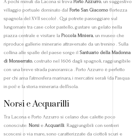
A pochi minuti da Lacona si trova
Porto Azzurro
, un suggestivo
villaggio portuale dominato dal
Forte San Giacomo
(fortezza
spagnola del XVII secolo) . Qui potrete passeggiare sul
lungomare tra case color pastello, gustare un gelato nella
piazza centrale e visitare la
Piccola Miniera
, un museo che
riproduce gallerie minerarie attraversate da un trenino . Sulla
collina alle spalle del paese sorge il
Santuario della Madonna
di Monserrato
, costruito nel 1606 dagli spagnoli, raggiungibile
con una breve strada panoramica . Porto Azzurro è perfetto
per chi ama l’atmosfera marinara, i mercatini serali (da Pasqua
in poi) e la storia mineraria dell’isola.
Norsi e Acquarilli
Tra Lacona e Porto Azzurro si celano due calette poco
conosciute:
Norsi
e
Acquarilli
. Raggiungibili con sentieri
scoscesi o via mare, sono caratterizzate da ciottoli scuri e