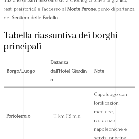
frazione di
San Piero
offre siti archeologici (cave di granito,
resti preistorici) e l’accesso al
Monte Perone
, punto di partenza
del
Sentiero delle Farfalle
.
Tabella riassuntiva dei borghi
principali
Distanza
Borgo/Luogo
dall’Hotel Giardin
Note
o
Capoluogo con
fortificazioni
medicee,
Portoferraio
~11 km (15 min)
residenze
napoleoniche e
servizi principali