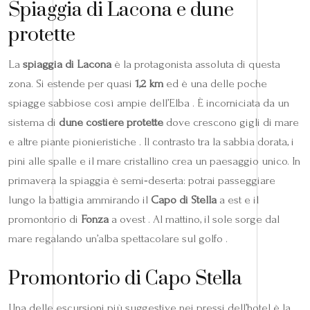
Spiaggia di Lacona e dune
protette
La
spiaggia di Lacona
è la protagonista assoluta di questa
zona. Si estende per quasi
1,2 km
ed è una delle poche
spiagge sabbiose così ampie dell’Elba . È incorniciata da un
sistema di
dune costiere protette
dove crescono gigli di mare
e altre piante pionieristiche . Il contrasto tra la sabbia dorata, i
pini alle spalle e il mare cristallino crea un paesaggio unico. In
primavera la spiaggia è semi‑deserta: potrai passeggiare
lungo la battigia ammirando il
Capo di Stella
a est e il
promontorio di
Fonza
a ovest . Al mattino, il sole sorge dal
mare regalando un’alba spettacolare sul golfo .
Promontorio di Capo Stella
Una delle escursioni più suggestive nei pressi dell’hotel è la