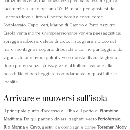
attrazioni diverse, ma abbastanza piccola da essere girata
facilmente. In auto bastano 10–15 minuti per spostarsi da
Lacona (dove si trova il nostro hotel) a centri come
Portoferraio, Capoliveri, Marina di Campo o Porto Azzurro .
L’isola vanta inoltre un’impressionante varietà paesaggistica:
spiagge sabbiose, calette di ciottoli, scogliere a picco sul
mare, montagne ricoperte di boschi e colline punteggiate da
vigneti . In primavera potrai vivere questa diversità giorno
dopo giorno senza stress, grazie al traffico scarso e alla
possibilità di parcheggiare comodamente in quasi tutte le
località.
Arrivare e muoversi sull’isola
Il principale punto d’accesso all’Elba è il porto di
Piombino
Marittima
. Da qui partono diversi traghetti verso
Portoferraio
,
Rio Marina
e
Cavo
, gestiti da compagnie come
Toremar
,
Moby