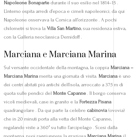
Napoleone Bonaparte
durante il suo esilio nel 1814–15 .
L’interno ospita arredi d’epoca e cimeli napoleonici; da qui
Napoleone osservava la Corsica all’orizzonte . A pochi
chilometri si trova la
Villa San Martino
, sua residenza estiva,
con la Galleria neoclassica Demidoff .
Marciana e Marciana Marina
Sul versante occidentale della montagna, la coppia
Marciana –
Marciana Marina
merita una giornata di visita.
Marciana
è uno
dei centri abitati più antichi dell’isola, arroccato a 375 m di
quota sulle pendici del
Monte Capanne
. Il borgo conserva
vicoli medievali, case in granito e la
Fortezza Pisana
quadrangolare . Da qui parte la celebre
cabinovia
(ovovia)
che in 20 minuti porta alla vetta del Monte Capanne,
regalando viste a 360° su tutto l’arcipelago . Scesi dalla
montagna, puoi raggiungere la graziosa
Marciana Marina
, il