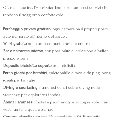
Oltre alla cucina, l’Hotel Giardino offre numerosi servizi che
rendono il soggiorno confortevole:
Parcheggio privato gratuito:
ogni camera ha il proprio posto
auto numerato all’interno del parco ;
Wi‑Fi gratuito
nelle aree comuni e nelle camere ;
Bar e ristorante interno
, con possibilità di colazione a buffet,
pranzo e cena ;
Deposito biciclette coperto
per i ciclisti ;
Parco giochi per bambini
, calciobalilla e tavolo da ping‑pong ,
ideali per famiglie;
Diving e snorkeling:
numerosi centri sub e diving nelle
vicinanze per esplorare i fondali ;
Animali ammessi:
l’hotel è pet‑friendly e accoglie volentieri i
vostri amici a quattro zampe ;
Camere climatizzate
con TV, cassaforte e Wi‑Fi gratuito .