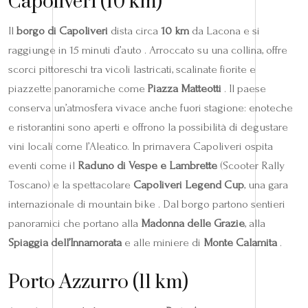
Capoliveri (10 km)
Il
borgo di Capoliveri
dista circa
10 km
da Lacona e si
raggiunge in 15 minuti d’auto . Arroccato su una collina, offre
scorci pittoreschi tra vicoli lastricati, scalinate fiorite e
piazzette panoramiche come
Piazza Matteotti
. Il paese
conserva un’atmosfera vivace anche fuori stagione: enoteche
e ristorantini sono aperti e offrono la possibilità di degustare
vini locali come l’Aleatico. In primavera Capoliveri ospita
eventi come il
Raduno di Vespe e Lambrette
(Scooter Rally
Toscano) e la spettacolare
Capoliveri Legend Cup
, una gara
internazionale di mountain bike . Dal borgo partono sentieri
panoramici che portano alla
Madonna delle Grazie
, alla
Spiaggia dell’Innamorata
e alle miniere di
Monte Calamita
.
Porto Azzurro (11 km)