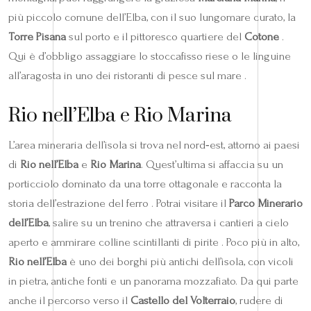
più piccolo comune dell’Elba, con il suo lungomare curato, la
Torre Pisana
sul porto e il pittoresco quartiere del
Cotone
.
Qui è d’obbligo assaggiare lo stoccafisso riese o le linguine
all’aragosta in uno dei ristoranti di pesce sul mare .
Rio nell’Elba e Rio Marina
L’area mineraria dell’isola si trova nel nord‑est, attorno ai paesi
di
Rio nell’Elba
e
Rio Marina
. Quest’ultima si affaccia su un
porticciolo dominato da una torre ottagonale e racconta la
storia dell’estrazione del ferro . Potrai visitare il
Parco Minerario
dell’Elba
, salire su un trenino che attraversa i cantieri a cielo
aperto e ammirare colline scintillanti di pirite . Poco più in alto,
Rio nell’Elba
è uno dei borghi più antichi dell’isola, con vicoli
in pietra, antiche fonti e un panorama mozzafiato. Da qui parte
anche il percorso verso il
Castello del Volterraio
, rudere di