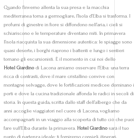
Quando l’inverno allenta la sua presa e la macchia
mediterranea torna a germogliare, l’Isola d’Elba si trasforma. I
profumi di ginestre in fiore si diffondono nell’aria, i cieli si
schiariscono e le temperature diventano miti. In primavera
l’isola riacquista la sua dimensione autentica: le spiagge sono
quasi deserte, i borghi riaprono i battenti e lungo i sentieri
tornano gli escursionisti. È il momento in cui noi dello
Hotel Giardino
di Lacona amiamo osservare l’Elba: una terra
ricca di contrasti, dove il mare cristallino convive con
montagne selvagge, dove le fortificazioni medicee dominano i
porti e dove la cucina tradizionale affonda le radici in secoli di
storia. In questa guida, scritta dallo staff dell’albergo che da
anni accoglie viaggiatori nel cuore di Lacona, vogliamo
accompagnarti in un viaggio alla scoperta di tutto ciò che puoi
fare sull’Elba durante la primavera.
Hotel Giardino
sarà il tuo
punto di partenza ideale: ti forniremo consigli, itinerari,