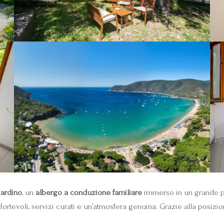
iardino
, un
albergo a conduzione familiare
immerso in un grande par
tevoli, servizi curati e un’atmosfera genuina. Grazie alla posizio