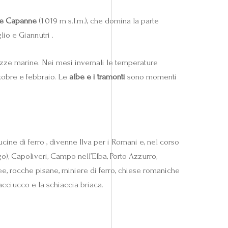
e Capanne
(1 019 m s.l.m.), che domina la parte
io e Giannutri .
rezze marine. Nei mesi invernali le temperature
ttobre e febbraio. Le
albe e i tramonti
sono momenti
 fucine di ferro , divenne Ilva per i Romani e, nel corso
o), Capoliveri, Campo nell’Elba, Porto Azzurro,
ee, rocche pisane, miniere di ferro, chiese romaniche
acciucco e la schiaccia briaca.