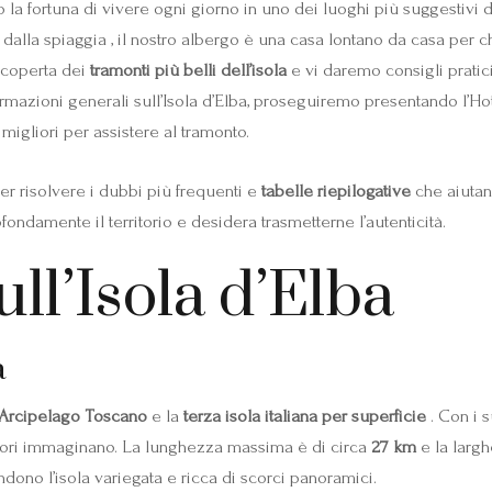
a fortuna di vivere ogni giorno in uno dei luoghi più suggestivi d
dalla spiaggia , il nostro albergo è una casa lontano da casa per ch
scoperta dei
tramonti più belli dell’isola
e vi daremo consigli pratic
ormazioni generali sull’Isola d’Elba, proseguiremo presentando l’Ho
migliori per assistere al tramonto.
er risolvere i dubbi più frequenti e
tabelle riepilogative
che aiutano
ondamente il territorio e desidera trasmetterne l’autenticità.
ll’Isola d’Elba
a
l’Arcipelago Toscano
e la
terza isola italiana per superficie
. Con i 
itatori immaginano. La lunghezza massima è di circa
27 km
e la largh
ono l’isola variegata e ricca di scorci panoramici.