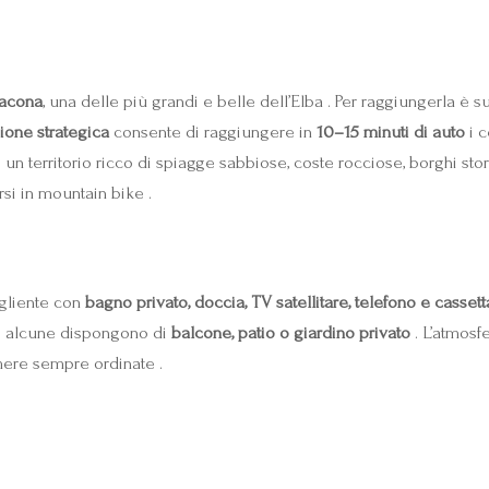
Lacona
, una delle più grandi e belle dell’Elba . Per raggiungerla è su
ione strategica
consente di raggiungere in
10–15 minuti di auto
i c
 un territorio ricco di spiagge sabbiose, coste rocciose, borghi stori
si in mountain bike .
gliente con
bagno privato, doccia, TV satellitare, telefono e casset
 e alcune dispongono di
balcone, patio o giardino privato
. L’atmosfe
mere sempre ordinate .