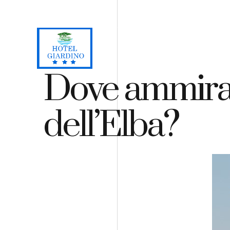
Loc. Lacona, Capoliveri - Isola d'Elba
+39 0565 964059
H
Dove ammirare
dell’Elba?