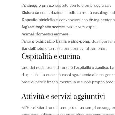
Parcheggio privato
coperto con telo ombreggiante ;
Ristorante
con colazioni a buffet e menù casalingo ada
Deposito biciclette
e convenzioni con diving center p
Biglietti traghetto scontati
per i nostri ospiti ;
Animali domestici ammessi
;
Parco giochi, calcio balilla e ping‑pong
, ideali per fa
Bar dell’hotel
e terrazza per aperitivi al tramonto .
Ospitalità e cucina
Uno dei nostri punti di forza è l’
ospitalità autentica
. La
di qualità . La cucina è casalinga, attenta alle esigen
base di pesce fresco, mentre in autunno proponiamo se
Attività e servizi aggiuntivi
All’Hotel Giardino offriamo più di un semplice soggior
possiamo indicarvi i sentieri migliori per raggiungere 