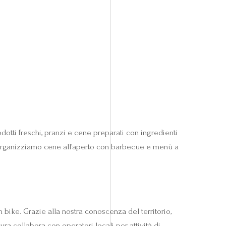
otti freschi, pranzi e cene preparati con ingredienti
ate organizziamo cene all’aperto con barbecue e menù a
 bike. Grazie alla nostra conoscenza del territorio,
ra collabora con operatori locali per attività di