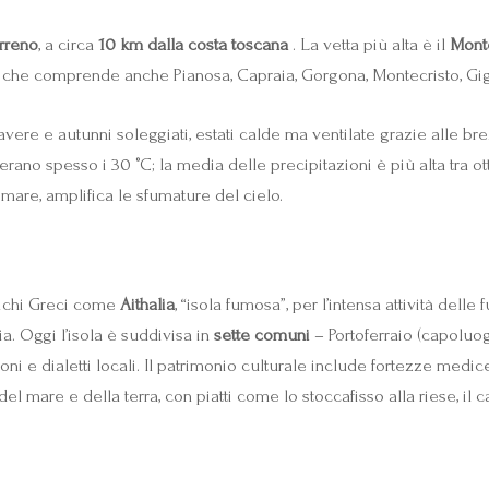
rreno
, a circa
10 km dalla costa toscana
. La vetta più alta è il
Mont
re che comprende anche Pianosa, Capraia, Gorgona, Montecristo, Gigl
mavere e autunni soleggiati, estati calde ma ventilate grazie alle b
rano spesso i 30 °C; la media delle precipitazioni è più alta tra o
 mare, amplifica le sfumature del cielo.
ntichi Greci come
Aithalia
, “isola fumosa”, per l’intensa attività delle
a. Oggi l’isola è suddivisa in
sette comuni
– Portoferraio (capoluog
i e dialetti locali. Il patrimonio culturale include fortezze medic
l mare e della terra, con piatti come lo stoccafisso alla riese, il c