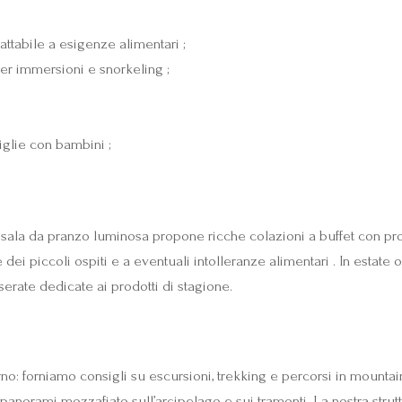
ttabile a esigenze alimentari ;
er immersioni e snorkeling ;
miglie con bambini ;
 sala da pranzo luminosa propone ricche colazioni a buffet con prod
ze dei piccoli ospiti e a eventuali intolleranze alimentari . In est
rate dedicate ai prodotti di stagione.
no: forniamo consigli su escursioni, trekking e percorsi in mountain
panorami mozzafiato sull’arcipelago e sui tramonti. La nostra struttu