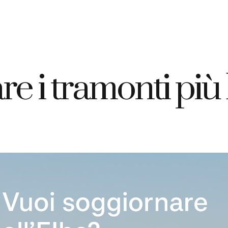
+39 335 7925420
info@elbahotelgiardino.it
PRENOTA
ome
Camere
Traghetti
Isola d’Elba
 i tramonti più b