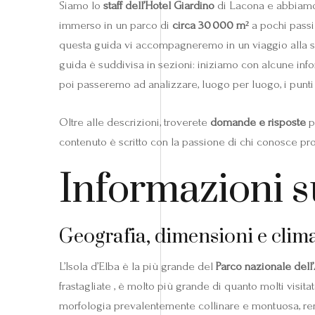
Siamo lo
staff dell’Hotel Giardino
di Lacona e abbiamo l
immerso in un parco di
circa 30 000 m²
a pochi passi 
questa guida vi accompagneremo in un viaggio alla 
guida è suddivisa in sezioni: iniziamo con alcune inf
poi passeremo ad analizzare, luogo per luogo, i punti 
Oltre alle descrizioni, troverete
domande e risposte
p
contenuto è scritto con la passione di chi conosce prof
Informazioni su
Geografia, dimensioni e clim
L’Isola d’Elba è la più grande del
Parco nazionale del
frastagliate , è molto più grande di quanto molti vis
morfologia prevalentemente collinare e montuosa, rend