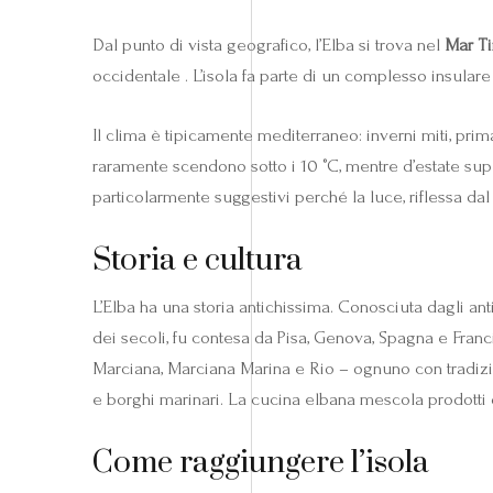
Dal punto di vista geografico, l’Elba si trova nel
Mar Ti
occidentale . L’isola fa parte di un complesso insula
Il clima è tipicamente mediterraneo: inverni miti, pri
raramente scendono sotto i 10 °C, mentre d’estate supe
particolarmente suggestivi perché la luce, riflessa dal
Storia e cultura
L’Elba ha una storia antichissima. Conosciuta dagli a
dei secoli, fu contesa da Pisa, Genova, Spagna e Franci
Marciana, Marciana Marina e Rio – ognuno con tradizion
e borghi marinari. La cucina elbana mescola prodotti de
Come raggiungere l’isola