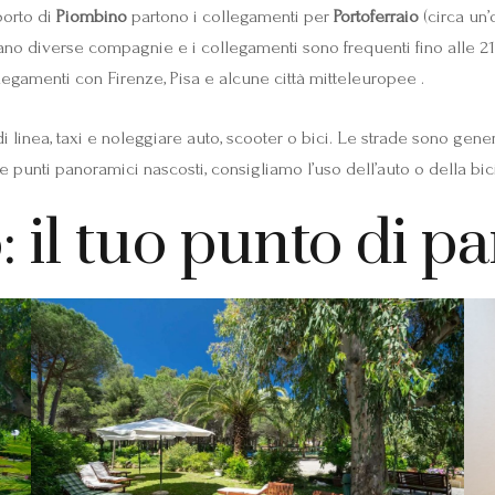
porto di
Piombino
partono i collegamenti per
Portoferraio
(circa un’
rano diverse compagnie e i collegamenti sono frequenti fino alle 21–2
llegamenti con Firenze, Pisa e alcune città mitteleuropee .
 di linea, taxi e noleggiare auto, scooter o bici. Le strade sono ge
e punti panoramici nascosti, consigliamo l’uso dell’auto o della bicic
 il tuo punto di p