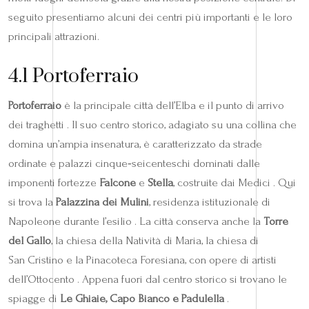
seguito presentiamo alcuni dei centri più importanti e le loro
principali attrazioni.
4.1 Portoferraio
Portoferraio
è la principale città dell’Elba e il punto di arrivo
dei traghetti . Il suo centro storico, adagiato su una collina che
domina un’ampia insenatura, è caratterizzato da strade
ordinate e palazzi cinque‑seicenteschi dominati dalle
imponenti fortezze
Falcone
e
Stella
, costruite dai Medici . Qui
si trova la
Palazzina dei Mulini
, residenza istituzionale di
Napoleone durante l’esilio . La città conserva anche la
Torre
del Gallo
, la chiesa della Natività di Maria, la chiesa di
San Cristino e la Pinacoteca Foresiana, con opere di artisti
dell’Ottocento . Appena fuori dal centro storico si trovano le
spiagge di
Le Ghiaie, Capo Bianco e Padulella
.