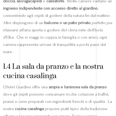
doccia
,
asciugacapelli
e
cassaforte
. Molte camere vantano un
ingresso indipendente con accesso diretto al giardino
,
consentendo agli ospiti di godere della natura fin dal mattino .
Altre dispongono di un
balcone o un patio privato
, perfetto per
rilassarsi all’aria aperta e godere del clima mite dell’Isola
d’Elba . Che si viaggi in coppia, in famiglia o con amici, ogni
camera rappresenta un’oasi di tranquillità a pochi passi dal
mare .
1.4 La sala da pranzo e la nostra
cucina casalinga
L’Hotel Giardino offre una
ampia e luminosa sala da pranzo
dove gli ospiti possono consumare ricche colazioni a buffet,
pranzi e cene preparati con ingredienti freschi e di qualità . La
nostra
cucina casalinga
propone piatti tipici della tradizione
elbana e toscana, preparati con amore. Siamo sempre