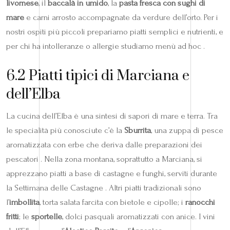
livornese
, il
baccalà in umido
, la
pasta fresca con sughi di
mare
e carni arrosto accompagnate da verdure dell’orto. Per i
nostri ospiti più piccoli prepariamo piatti semplici e nutrienti, e
per chi ha intolleranze o allergie studiamo menù ad hoc .
6.2 Piatti tipici di Marciana e
dell’Elba
La cucina dell’Elba è una sintesi di sapori di mare e terra. Tra
le specialità più conosciute c’è la
Sburrita
, una zuppa di pesce
aromatizzata con erbe che deriva dalle preparazioni dei
pescatori . Nella zona montana, soprattutto a Marciana, si
apprezzano piatti a base di castagne e funghi, serviti durante
la Settimana delle Castagne . Altri piatti tradizionali sono
l’
imbollita
, torta salata farcita con bietole e cipolle; i
ranocchi
fritti
; le
sportelle
, dolci pasquali aromatizzati con anice. I vini