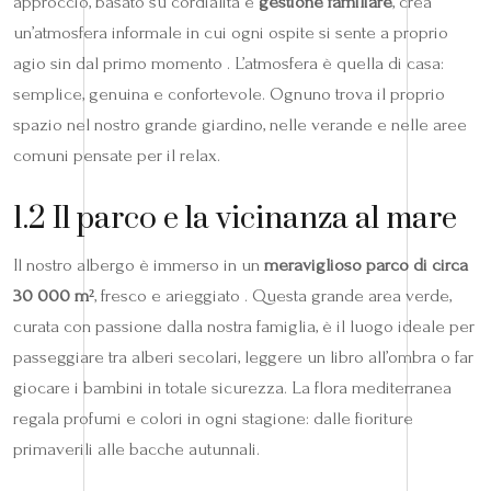
approccio, basato su cordialità e
gestione familiare
, crea
un’atmosfera informale in cui ogni ospite si sente a proprio
agio sin dal primo momento . L’atmosfera è quella di casa:
semplice, genuina e confortevole. Ognuno trova il proprio
spazio nel nostro grande giardino, nelle verande e nelle aree
comuni pensate per il relax.
1.2 Il parco e la vicinanza al mare
Il nostro albergo è immerso in un
meraviglioso parco di circa
30 000 m²
, fresco e arieggiato . Questa grande area verde,
curata con passione dalla nostra famiglia, è il luogo ideale per
passeggiare tra alberi secolari, leggere un libro all’ombra o far
giocare i bambini in totale sicurezza. La flora mediterranea
regala profumi e colori in ogni stagione: dalle fioriture
primaverili alle bacche autunnali.