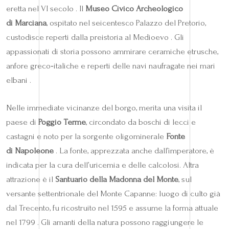
eretta nel VI secolo . Il
Museo Civico Archeologico
di Marciana
, ospitato nel seicentesco Palazzo del Pretorio,
custodisce reperti dalla preistoria al Medioevo . Gli
appassionati di storia possono ammirare ceramiche etrusche,
anfore greco‑italiche e reperti delle navi naufragate nei mari
elbani .
Nelle immediate vicinanze del borgo, merita una visita il
paese di
Poggio Terme
, circondato da boschi di lecci e
castagni e noto per la sorgente oligominerale
Fonte
di Napoleone
. La fonte, apprezzata anche dall’imperatore, è
indicata per la cura dell’uricemia e delle calcolosi. Altra
attrazione è il
Santuario della Madonna del Monte
, sul
versante settentrionale del Monte Capanne: luogo di culto già
dal Trecento, fu ricostruito nel 1595 e assume la forma attuale
nel 1799 . Gli amanti della natura possono raggiungere le