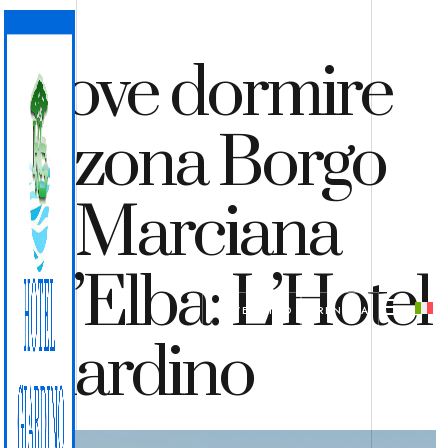
Dove dormire
in zona Borgo
di Marciana
all’Elba: L’Hotel
PREVENTIVO
PRENOTA
Giardino