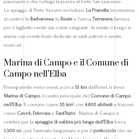
panoramico che collega la piazza al Forte San Giacomo .
Le spiagge di Porto Azzurro includono
La Pianotta
(vicinissima
al centro), la
Barbarossa
, la
Reale
e l’unica
Terranera
, famosa
per il laghetto verde dai colori cangianti . In estate il borgo si
anima con eventi, feste dedicate ai santi patroni e serate
musicali .
Marina di Campo e il Comune di
Campo nell’Elba
Proseguendo verso ovest, a circa
15 km
dall’hotel, si trova
Marina di Campo
, il centro principale del
Comune di Campo
nell’Elba
. Il comune copre
55 km²
, con
4.805 abitanti
e frazioni
come
Cavoli, Fetovaia
e
Sant’Ilario
. Marina di Campo è
celebre per la
spiaggia di sabbia più lunga dell’Elba
(circa
1.300 m
) , per l’animato lungomare e per il
porticciolo
che un