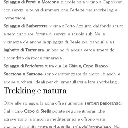
Spiaggia di Pareti e Morcone
: piccole baie vicino a Capoliveri,
con servizi e punti di immersione. Perfette per snorkeling e
immersioni.
Spiaggia di Barbarossa
: vicina a Porto Azzurro, dal fondo scuro
e semicircolare; fornita di servizi e scuola sub. Nelle
vicinanze c’è anche la spiaggia di Reale, più tranquilla, e il
laghetto di Terranera
, un bacino di acqua verde smeraldo
circondato da rocce minerarie .
Spiagge di Portoferraio
: tra cui
Le Ghiaie, Capo Bianco,
Seccione e Sansone
; sono caratterizzate da ciottoli bianchi e
acque turchesi. Ideali per chi ama tuffarsi e fare snorkeling .
Trekking e natura
Oltre alle spiagge, la zona offre numerosi
sentieri panoramici
.
Dal vicino
Capo di Stella
potete seguire itinerari che
attraversano la macchia mediterranea e offrono viste
spettacolari sulla
costa sud e sulle isole dell’arcipelago
. Nei