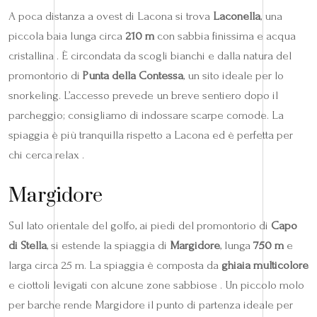
A poca distanza a ovest di Lacona si trova
Laconella
, una
piccola baia lunga circa
210 m
con sabbia finissima e acqua
cristallina . È circondata da scogli bianchi e dalla natura del
promontorio di
Punta della Contessa
, un sito ideale per lo
snorkeling. L’accesso prevede un breve sentiero dopo il
parcheggio; consigliamo di indossare scarpe comode. La
spiaggia è più tranquilla rispetto a Lacona ed è perfetta per
chi cerca relax .
Margidore
Sul lato orientale del golfo, ai piedi del promontorio di
Capo
di Stella
, si estende la spiaggia di
Margidore
, lunga
750 m
e
larga circa 25 m. La spiaggia è composta da
ghiaia multicolore
e ciottoli levigati con alcune zone sabbiose . Un piccolo molo
per barche rende Margidore il punto di partenza ideale per