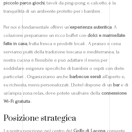
piccolo parco giochi
, tavoli da ping‑pong e calcetto, e la
tranquillità di un ambiente protetto per i bambini .
Per noi è fondamentale offrirvi un’
esperienza autentica
. A
colazione prepariamo un ricco buffet con
dolci e marmellate
fatte in casa
, frutta fresca e prodotti locali . A pranzo e cena
serviamo piatti della tradizione toscana e mediterranea; la
nostra cucina è flessibile e può adattare il menù per
soddisfare esigenze specifiche di bambini o ospiti con diete
particolari . Organizziamo anche
barbecue serali
all’aperto e,
su richiesta, menù personalizzati. L’hotel dispone di un
bar
e di
un’ampia zona relax, dove potete usufruire della
connessione
Wi‑Fi gratuita
.
Posizione strategica
La nostra posizione, nel centro del
Golfo di Lacona
, consente