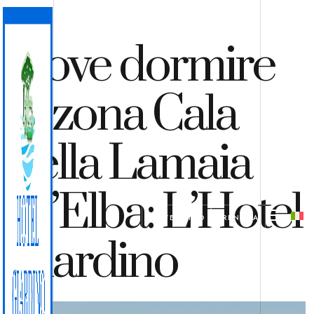
Dove dormire
in zona Cala
della Lamaia
all’Elba: L’Hotel
PREVENTIVO
PRENOTA
Giardino