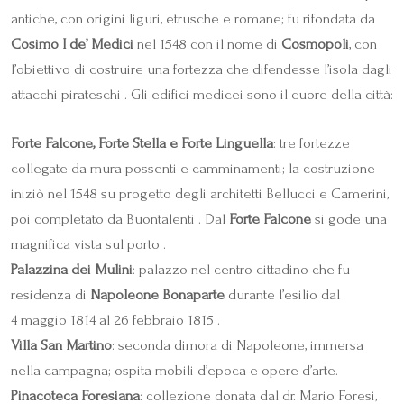
antiche, con origini liguri, etrusche e romane; fu rifondata da
Cosimo I de’ Medici
nel 1548 con il nome di
Cosmopoli
, con
l’obiettivo di costruire una fortezza che difendesse l’isola dagli
attacchi pirateschi . Gli edifici medicei sono il cuore della città:
Forte Falcone, Forte Stella e Forte Linguella
: tre fortezze
collegate da mura possenti e camminamenti; la costruzione
iniziò nel 1548 su progetto degli architetti Bellucci e Camerini,
poi completato da Buontalenti . Dal
Forte Falcone
si gode una
magnifica vista sul porto .
Palazzina dei Mulini
: palazzo nel centro cittadino che fu
residenza di
Napoleone Bonaparte
durante l’esilio dal
4 maggio 1814 al 26 febbraio 1815 .
Villa San Martino
: seconda dimora di Napoleone, immersa
nella campagna; ospita mobili d’epoca e opere d’arte.
Pinacoteca Foresiana
: collezione donata dal dr. Mario Foresi,