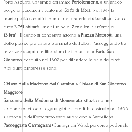
Porto Azzurro, un tempo chiamato
Portolongone
, è un antico
borgo di pescatori situato nel
Golfo di Mola
. Nel 1947 la
municipalità cambiò il nome per renderlo più turistico . Conta
circa
3.751 abitanti
, un’altitudine di
2 m s.l.m.
e un’area di
13 km²
. Il centro si concentra attorno a
Piazza Matteotti
, una
delle piazze più ampie e animate dell’Elba . Passeggiando tra
le viuzze scoprite edifici storici e il maestoso
Forte San
Giacomo
, costruito nel 1602 per difendere la baia dai pirati .
Altri punti d’interesse sono:
Chiesa della Madonna del Carmine
e
Chiesa di San Giacomo
Maggiore
.
Santuario della Madonna di Monserrato
: situato su uno
sperone roccioso e raggiungibile a piedi, fu costruito nel 1606
su modello dell’omonimo santuario vicino a Barcellona .
Passeggiata Carmignani
(Carmignani Walk): percorso pedonale