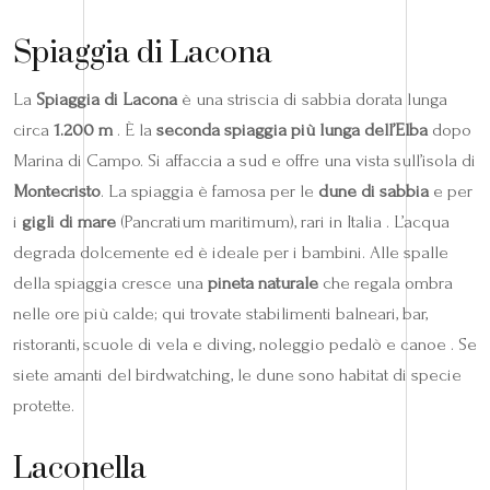
Spiaggia di Lacona
La
Spiaggia di Lacona
è una striscia di sabbia dorata lunga
circa
1.200 m
. È la
seconda spiaggia più lunga dell’Elba
dopo
Marina di Campo. Si affaccia a sud e offre una vista sull’isola di
Montecristo
. La spiaggia è famosa per le
dune di sabbia
e per
i
gigli di mare
(Pancratium maritimum), rari in Italia . L’acqua
degrada dolcemente ed è ideale per i bambini. Alle spalle
della spiaggia cresce una
pineta naturale
che regala ombra
nelle ore più calde; qui trovate stabilimenti balneari, bar,
ristoranti, scuole di vela e diving, noleggio pedalò e canoe . Se
siete amanti del birdwatching, le dune sono habitat di specie
protette.
Laconella