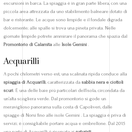
escursioni in barca. La spiaggia è in gran parte libera, con una
piccola area attrezzata da uno stabilimento balneare dotato di
bar e ristorante. Le acque sono limpide e il fondale digrada
dolcemente; alle spalle si trova una pineta privata. Nelle
giornate limpide potrete ammirare il panorama che spazia dal
Promontorio di Calamita
alle
Isole Gemini
.
Acquarilli
A pochi chilometri verso est, una scalinata ripida conduce alla
spiaggia di Acquarilli
, caratterizzata da
sabbia nera e ciottoli
scuri
. È una delle baie più particolari dell’isola, circondata da
un’alta scogliera verde. Dal promontorio si gode un
meraviglioso panorama sulla costa di Capoliveri, dalle
spiagge di Norsi fino alle isole Gemini . La spiaggia è priva di
servizi; è consigliabile portare acqua e ombrellone. Dal 2015
una parte di Acquarilli è riservata ai
naturisti
.