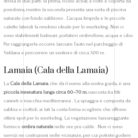
divisa in due parti: la prima, vicino al bar, a volte è coperta da
posidonia, mentre la seconda presenta una sorta di piscina
naturale con fondo sabbioso . L’acqua limpida e le piccole
calette laterali la rendono ideale per lo snorkeling. Non ci
sono stabilimenti balneari; portatevi ombrellone, acqua e cibo.
Per raggiungerla occorre lasciare l’auto nel parcheggio di
Valdana e percorrere un sentiero di circa 300 m .
Lamaia (Cala della Lamaia)
La
Cala della Lamaia
, che dà il nome alla nostra guida, è una
piccola insenatura lunga circa 60–70 m
, nascosta tra fitti
canneti e macchia mediterranea . La spiaggia è composta da
sabbia e ciottoli; ai lati la costa forma scogliere che offrono
ottimi spot per lo snorkeling. La vegetazione lussureggiante
fornisce
ombra naturale
nelle ore più calde . Non ci sono
servizi né costruzioni nelle vicinanze, per cui potrete godere