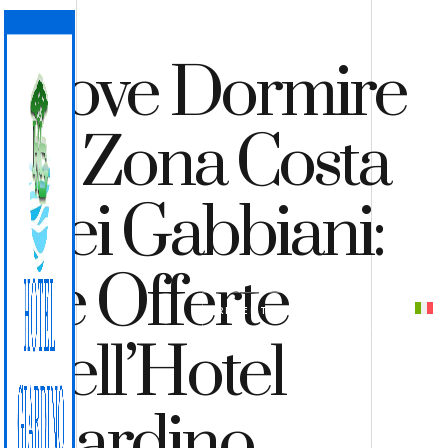
Dove Dormire
In Zona Costa
Dei Gabbiani:
Le Offerte
PREVENTIVO
PRENOTA
Dell’Hotel
Giardino