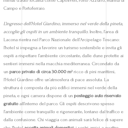
minuti d’auto località come Capoliveri, Porto Azzurro, Marina di
Campo e Portoferraio.
L’ingresso dell’Hotel Giardino, immerso nel verde della pineta,
accoglie gli ospiti in un ambiente tranquillo.
Inoltre, l’area di
Lacona rientra nel Parco Nazionale dell’Arcipelago Toscano:
l’hotel si impegna a favorire un turismo sostenibile e invita gli
ospiti a rispettare l’ambiente circostante, dalle dune protette ai
sentieri immersi nella macchia mediterranea. Circondato da
un
parco privato di circa 30.000 m²
ricco di pini marittimi,
l’Hotel Giardino offre un’atmosfera di pace assoluta. La
struttura è composta da più edifici immersi nel verde della
pineta, e ogni camera dispone di un
posteggio auto riservato
gratuito
all’interno del parco. Gli ospiti descrivono spesso
l’ambiente come tranquillo e rigenerante, lontano dal traffico e
dalla confusione. Chi viaggia con animali sarà felice di sapere
che l’hotel
accetta animali domestici
: i vostri amici a quattro