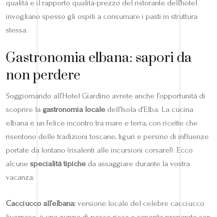
qualità e il rapporto qualità-prezzo del ristorante dell’hotel
invogliano spesso gli ospiti a consumare i pasti in struttura
stessa.
Gastronomia elbana: sapori da
non perdere
Soggiornando all’Hotel Giardino avrete anche l’opportunità di
scoprire la
gastronomia locale
dell’Isola d’Elba. La cucina
elbana è un felice incontro tra mare e terra, con ricette che
risentono delle tradizioni toscane, liguri e persino di influenze
portate da lontano (risalenti alle incursioni corsare!). Ecco
alcune
specialità tipiche
da assaggiare durante la vostra
vacanza:
Cacciucco all’elbana:
versione locale del celebre cacciucco
livornese, è una zuppa di pesce ricca e saporita preparata con