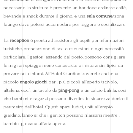
necessario. In struttura è presente un
bar
dove ordinare caffè,
bevande e snack durante il giorno, e una
sala comune
/zona
lounge dove potersi accomodare per leggere o socializzare.
La
reception
è pronta ad assistere gli ospiti per informazioni
turistiche, prenotazione di taxi o escursioni e ogni necessità
particolare. I gestori, essendo del posto, possono consigliare
le migliori spiagge meno conosciute o i ristorantini tipici da
provare nei dintorni. All’Hotel Giardino troverete anche un
piccolo
angolo giochi
per i più piccoli all’aperto (scivolo,
altalena, ecc.), un tavolo da
ping-pong
e un calcio balilla, così
che bambini e ragazzi possano divertirsi in sicurezza dentro il
perimetro dell’hotel. Questi spazi ludici, uniti all’ampio
giardino, fanno sì che i genitori possano rilassarsi mentre i
bambini giocano all’aria aperta.