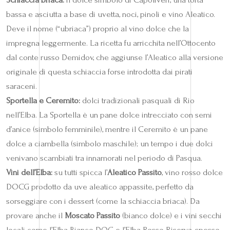
bassa e asciutta a base di uvetta, noci, pinoli e vino Aleatico.
Deve il nome (“ubriaca”) proprio al vino dolce che la
impregna leggermente. La ricetta fu arricchita nell’Ottocento
dal conte russo Demidov, che aggiunse l’Aleatico alla versione
originale di questa schiaccia forse introdotta dai pirati
saraceni.
Sportella e Ceremito:
dolci tradizionali pasquali di Rio
nell’Elba. La Sportella è un pane dolce intrecciato con semi
d’anice (simbolo femminile), mentre il Ceremito è un pane
dolce a ciambella (simbolo maschile); un tempo i due dolci
venivano scambiati tra innamorati nel periodo di Pasqua.
Vini dell’Elba:
su tutti spicca l’
Aleatico Passito
, vino rosso dolce
DOCG prodotto da uve aleatico appassite, perfetto da
sorseggiare con i dessert (come la schiaccia briaca). Da
provare anche il
Moscato Passito
(bianco dolce) e i vini secchi
locali come l’Elba Bianco DOC e l’Elba Rosso Riserva, spesso