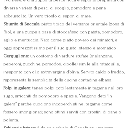
diverse varietà di pesci di scoglio, pomodoro e pane
abbrustolito. Un vero trionfo di sapori di mare.
Sburrita di Baccalà:
piatto tipico del versante orientale (zona di
Rio), è una zuppa a base di stoccafisso con patate, pomodoro,
aglio e mentuccia. Nato come piatto povero dei minatori, è
oggi apprezzatissimo per il suo gusto intenso e aromatico.
Gurguglione:
un contorno di verdure stufate (melanzane,
peperoni, zucchine, pomodori, cipolle) simile alla ratatouille,
insaporito con olio extravergine d’oliva. Servito caldo o freddo,
rappresenta la semplicità della cucina contadina elbana.
Polpi in galera:
teneri polpi cotti lentamente in tegame nel loro
sugo, arricchiti da pomodoro e spezie. Vengono detti “in
galera” perché cuociono incoperchiati nel tegame come
fossero imprigionati; sono ottimi serviti con crostini di pane o
polenta.
Schiaccia briaca:
il dolce simbolo di Capoliveri, una torta