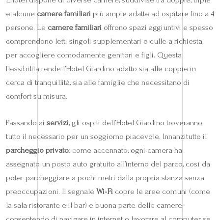
e alcune
camere familiari
più ampie adatte ad ospitare fino a 4
persone. Le
camere familiari
offrono spazi aggiuntivi e spesso
comprendono letti singoli supplementari o culle a richiesta,
per accogliere comodamente genitori e figli. Questa
flessibilità rende l’Hotel Giardino adatto sia alle coppie in
cerca di tranquillità, sia alle famiglie che necessitano di
comfort su misura.
Passando ai
servizi
, gli ospiti dell’Hotel Giardino troveranno
tutto il necessario per un soggiorno piacevole. Innanzitutto il
parcheggio privato
: come accennato, ogni camera ha
assegnato un posto auto gratuito all’interno del parco, così da
poter parcheggiare a pochi metri dalla propria stanza senza
preoccupazioni. Il segnale
Wi-Fi
copre le aree comuni (come
la sala ristorante e il bar) e buona parte delle camere,
consentendo di navigare in internet o lavorare al computer se