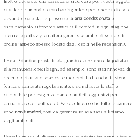
Inoltre, troverete una cassetta di sicurezza per i vostri oggetti
di valore e un pratico minibar/frigorifero per tenere in fresco
bevande o snack . La presenza di
aria condizionata
e
riscaldamento autonomo assicura il comfort in ogni stagione,
mentre la pulizia giornaliera garantisce ambienti sempre in
ordine (aspetto spesso lodato dagli ospiti nelle recensioni).
L’Hotel Giardino presta infatti grande attenzione alla
pulizia
e
alla manutenzione: i bagni, ad esempio, sono stati rinnovati di
recente e risultano spaziosi e moderni. La biancheria viene
fornita e cambiata regolarmente, e su richiesta lo staff è
disponibile per esigenze particolari (letti aggiuntivi per
bambini piccoli, culle, etc.). Va sottolineato che tutte le camere
sono
non fumatori
, così da garantire un’aria sana all’interno
degli ambienti.
L’hotel dispone di diverse camere, suddivise tra doppie, triple