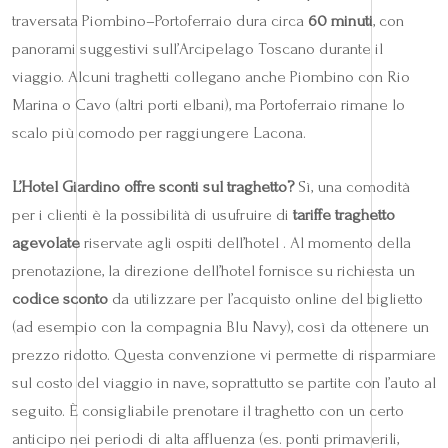
traversata Piombino–Portoferraio dura circa
60 minuti
, con
panorami suggestivi sull’Arcipelago Toscano durante il
viaggio. Alcuni traghetti collegano anche Piombino con Rio
Marina o Cavo (altri porti elbani), ma Portoferraio rimane lo
scalo più comodo per raggiungere Lacona.
L’Hotel Giardino offre sconti sul traghetto?
Sì, una comodità
per i clienti è la possibilità di usufruire di
tariffe traghetto
agevolate
riservate agli ospiti dell’hotel . Al momento della
prenotazione, la direzione dell’hotel fornisce su richiesta un
codice sconto
da utilizzare per l’acquisto online del biglietto
(ad esempio con la compagnia Blu Navy), così da ottenere un
prezzo ridotto. Questa convenzione vi permette di risparmiare
sul costo del viaggio in nave, soprattutto se partite con l’auto al
seguito. È consigliabile prenotare il traghetto con un certo
anticipo nei periodi di alta affluenza (es. ponti primaverili,