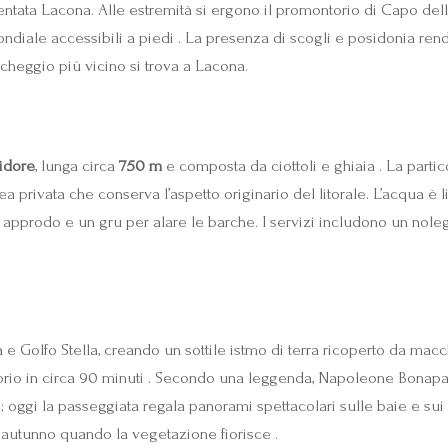
quentata Lacona. Alle estremità si ergono il promontorio di Capo de
ndiale accessibili a piedi . La presenza di scogli e posidonia rende
rcheggio più vicino si trova a Lacona.
idore
, lunga circa
750 m
e composta da ciottoli e ghiaia . La partic
ea privata che conserva l’aspetto originario del litorale. L’acqua è
approdo e un gru per alare le barche. I servizi includono un nolegg
 e Golfo Stella, creando un sottile istmo di terra ricoperto da ma
orio in circa 90 minuti . Secondo una leggenda, Napoleone Bonapa
 oggi la passeggiata regala panorami spettacolari sulle baie e sui f
 e autunno quando la vegetazione fiorisce .