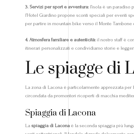
3. Servizi per sport e avventura:
l’isola è un paradiso p
l’Hotel Giardino propone sconti speciali per eventi sp
per partire in mountain bike verso il Monte Tambone o
4. Atmosfera familiare e autenticità:
il nostro staff è c
itinerari personalizzati e condividiamo storie e leggen
Le spiagge di 
La zona di Lacona è particolarmente apprezzata per la 
circondata da promontori ricoperti di macchia mediterr
Spiaggia di Lacona
La
spiaggia di Lacona
è la seconda spiaggia più lunga
venti settentrionali. Il fondale digrada dolcemente, r