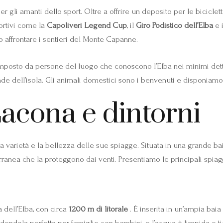
er gli amanti dello sport. Oltre a offrire un deposito per le bicicle
ortivi come la
Capoliveri Legend Cup
, il
Giro Podistico dell’Elba
e 
 affrontare i sentieri del Monte Capanne.
omposto da persone del luogo che conoscono l’Elba nei minimi dettag
de dell’isola. Gli animali domestici sono i benvenuti e disponiamo d
Lacona e dintorni
varietà e la bellezza delle sue spiagge. Situata in una grande bai
anea che la proteggono dai venti. Presentiamo le principali spiagg
 dell’Elba, con circa
1200 m di litorale
. È inserita in un’ampia baia
endendola perfetta per famiglie con bambini, e l’acqua è limpida e 