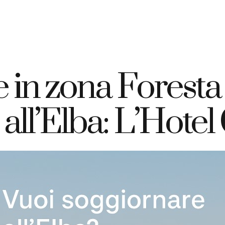
+39 335 7925420
info@elbahotelgiardino.it
PRENOTA
ome
Camere
Traghetti
Isola d’Elba
in zona Foresta 
ll’Elba: L’Hotel