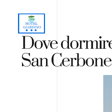
Loc. Lacona, Capoliveri - Isola d'Elba
+39 0565 964059
H
Dove dormire 
San Cerbone a