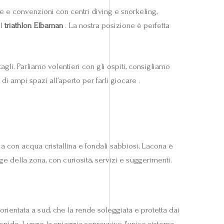
tte e convenzioni con centri diving e snorkeling,
il
triathlon Elbaman
. La nostra posizione è perfetta
li. Parliamo volentieri con gli ospiti, consigliamo
i ampi spazi all’aperto per farli giocare .
a con acqua cristallina e fondali sabbiosi, Lacona è
e della zona, con curiosità, servizi e suggerimenti.
 orientata a sud, che la rende soleggiata e protetta dai
tiepida. Lungo la spiaggia sopravvive l’unico sistema