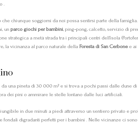
o .
mo che chiunque soggiorni da noi possa sentirsi parte della famiglia
ni, un
parco giochi per bambini
, ping‑pong, calcetto, servizio di pre
ne strategica a metà strada tra i principali centri dell’isola (Porto
tre, la vicinanza al parco naturale della
Foresta di San Cerbone
e ai
dino
o da una pineta di 30 000 m² e si trova a pochi passi dalle dune di
ra dei pini o ammirare le stelle lontano dalle luci artificiali.
iungibile in due minuti a piedi attraverso un sentiero privato e pr
e fondali digradanti perfetti per i bambini . Nelle vicinanze ci s