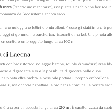
di mare
(Pancratium maritimum), una pianta a rischio che fiorisce i
timonianza dell’ecosistema ancora sano.
eari che noleggiano lettini e ombrelloni. Presso gli stabilimenti è p
leggi di gommoni e barche, bar, ristoranti e market. Una pineta alle
te un sentiero ombreggiato lungo circa 100 m.
a di Lacona
nti con bar, ristoranti, noleggio barche, scuole di windsurf; aree lib
bioso e digradante e vi è la possibilità di giocare nelle dune.
 una pineta offre ombra; è possibile portare il proprio ombrellone.
ere sì, ma occorre rispettare le ordinanze comunali e portare sacchet
ed è una perla nascosta lunga circa
210 m
. È caratterizzata da sabbi