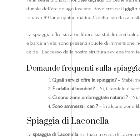
dunale dell’arcipelago toscano, dove cresce il
giglio 
le uova 89 tartarughine marine Caretta caretta , a tes
La spiaggia offre sia aree libere sia stabilimenti baln
e barca a vela; sono presenti scuole di immersione, no
calde . L’accesso dalla nostra struttura avviene trami
Domande frequenti sulla spiaggi
Quali servizi offre la spiaggia?
– Stabilime
È adatta ai bambini?
– Sì, il fondale è sab
Ci sono zone ombreggiate naturali?
– Sì,
Sono ammessi i cani?
– In alcune zone lib
Spiaggia di Laconella
La
spiaggia di Laconella
è situata a ovest di Lacona 