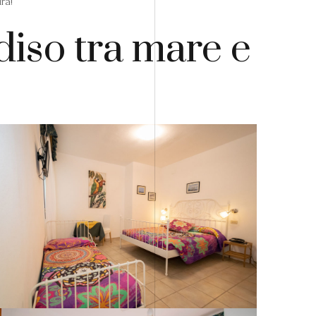
ra!
diso tra mare e