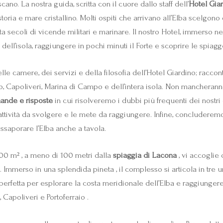
cano. La nostra guida, scritta con il cuore dallo staff dell’
Hotel Gia
oria e mare cristallino. Molti ospiti che arrivano all’Elba scelgono 
secoli di vicende militari e marinare. Il nostro Hotel, immerso ne
dell’isola, raggiungere in pochi minuti il Forte e scoprire le spiagg
le camere, dei servizi e della filosofia dell’Hotel Giardino; raccon
ro, Capoliveri, Marina di Campo e dell’intera isola. Non mancheranno
ande e risposte
in cui risolveremo i dubbi più frequenti dei nostri 
 attività da svolgere e le mete da raggiungere. Infine, concluderem
ssaporare l’Elba anche a tavola.
000 m² , a meno di 100 metri dalla
spiaggia di Lacona
, vi accoglie 
 Immerso in una splendida pineta , il complesso si articola in tre un
perfetta per esplorare la costa meridionale dell’Elba e raggiungere 
Capoliveri e Portoferraio .