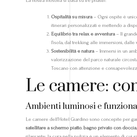
La nostra filosofia si basa su tre pilastri:
Ospitalità su misura
– Ogni ospite è unico
itinerari personalizzati e mettendo a disp
Equilibrio tra relax e avventura
– Il grand
l’isola, dal trekking alle immersioni, dalle 
Sostenibilità e natura
– Immersi in un ambi
valorizzazione del parco naturale circosta
Toscano con attenzione e consapevolezz
Le camere: com
Ambienti luminosi e funziona
Le camere dell’Hotel Giardino sono concepite per gar
satellitare a schermo piatto
,
bagno privato con doccia
rilassante; la cura nella pulizia è un elemento di cu