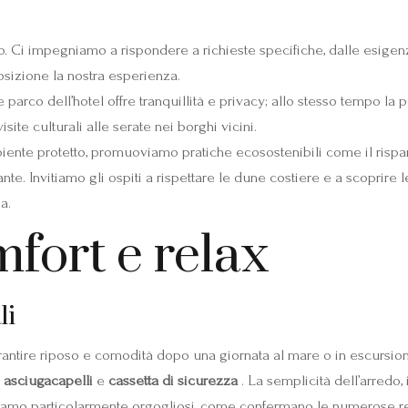
. Ci impegniamo a rispondere a richieste specifiche, dalle esigenz
osizione la nostra esperienza.
e parco dell’hotel offre tranquillità e privacy; allo stesso tempo l
visite culturali alle serate nei borghi vicini.
ente protetto, promuoviamo pratiche ecosostenibili come il risparmi
nte. Invitiamo gli ospiti a rispettare le dune costiere e a scoprire
a.
fort e relax
li
antire riposo e comodità dopo una giornata al mare o in escursion
,
asciugacapelli
e
cassetta di sicurezza
. La semplicità dell’arredo,
i siamo particolarmente orgogliosi, come confermano le numerose re