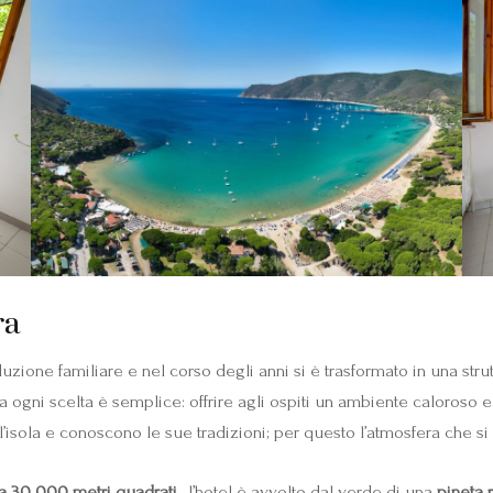
ra
ione familiare e nel corso degli anni si è trasformato in una strut
a ogni scelta è semplice: offrire agli ospiti un ambiente caloroso 
l’isola e conoscono le sue tradizioni; per questo l’atmosfera che si
ca 30 000 metri quadrati
, l’hotel è avvolto dal verde di una
pineta 