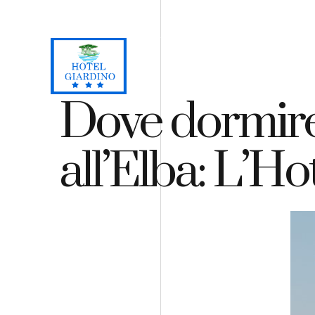
Loc. Lacona, Capoliveri - Isola d'Elba
+39 0565 964059
H
Dove dormire
all’Elba: L’Ho