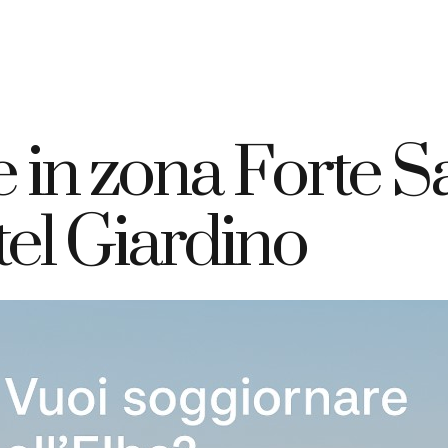
+39 335 7925420
info@elbahotelgiardino.it
PRENOTA
ome
Camere
Traghetti
Isola d’Elba
 in zona Forte 
tel Giardino