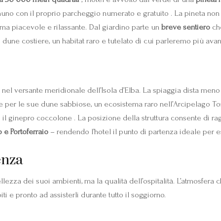
gnuno con il proprio parcheggio numerato e gratuito . La pineta no
ima piacevole e rilassante. Dal giardino parte un
breve sentiero
ch
 dune costiere, un habitat raro e tutelato di cui parleremo più avant
, nel versante meridionale dell’Isola d’Elba. La spiaggia dista men
e per le sue dune sabbiose, un ecosistema raro nell’Arcipelago T
 il ginepro coccolone . La posizione della struttura consente di ra
 e Portoferraio
– rendendo l’hotel il punto di partenza ideale per e
enza
lezza dei suoi ambienti, ma la qualità dell’ospitalità. L’atmosfera 
ti e pronto ad assisterli durante tutto il soggiorno.