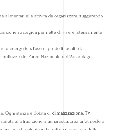
e alimentari alle attività da organizzare, suggerendo
a posizione strategica permette di vivere intensamente
o energetico, l’uso di prodotti locali e la
 le bellezze del Parco Nazionale dell’Arcipelago
e. Ogni stanza è dotata di
climatizzazione
,
TV
 ispirata alla tradizione marinaresca, crea un’atmosfera
censioni che elogiano la pulizia giornaliera delle