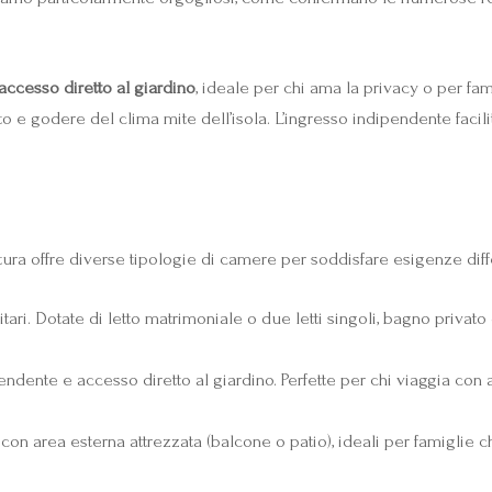
ccesso diretto al giardino
, ideale per chi ama la privacy o per fa
o e godere del clima mite dell’isola. L’ingresso indipendente facilit
tura offre diverse tipologie di camere per soddisfare esigenze diff
tari. Dotate di letto matrimoniale o due letti singoli, bagno privato
dente e accesso diretto al giardino. Perfette per chi viaggia con
con area esterna attrezzata (balcone o patio), ideali per famiglie 