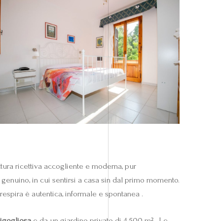
tura ricettiva accogliente e moderna, pur
e genuino, in cui sentirsi a casa sin dal primo momento.
 respira è autentica, informale e spontanea .
rigogliosa
e da un giardino privato di 4 500 m² . Le