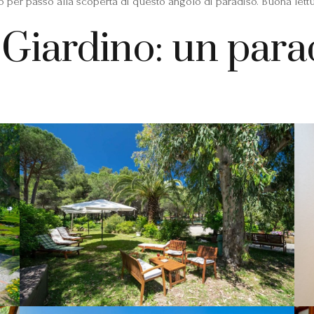
r passo alla scoperta di questo angolo di paradiso. Buona lettu
l Giardino: un para