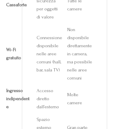
sicurezza
Tutte le
Cassaforte
per oggetti
camere
di valore
Non
Connessione
disponibile
disponibile
direttamente
Wi‑Fi
nelle aree
in camera,
gratuito
comuni (hall,
ma possibile
bar, sala TV)
nelle aree
comuni
Ingresso
Accesso
Molte
indipendent
diretto
camere
e
dall’esterno
Spazio
esterno
Gran parte