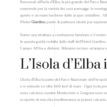
Benvenuti all’Isola d’Elba, la più grande del Parco Naz
sorprende per la varietà dei suoi paesaggi: le montagne
aperto e un mare turchese dalle acque cristalline . All’
l’Hotel
Giardino
, punto di partenza ideale per esplorar
Siamo una struttura a conduzione familiare e il nostro 
In questa guida, redatta dallo staff dell’Hotel Giardi
Campo All’Aia e dintorni. Abbiamo incluso un’ampia sez
L’Isola d’Elba i
L’Isola d’Elba fa parte del Parco Nazionale dell’Arcip
e si estende su oltre 600 km² di mare . Ogni isola pr
sono calcaree, mentre Montecristo e Gorgona sono inter
ricoperte di macchia mediterranea ai pianori calcarei,