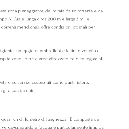
sta zona pianeggiante, delimitata da un torrente e da
mpo All’Aia è lunga circa 200 m e larga 5 m ; è
correnti meridionali, offre condizioni ottimali per
gienici, noleggio di ombrelloni e lettini e vendita di
ospita zone libere e aree attrezzate ed è collegata al
tare su servizi essenziali come punti ristoro,
miglie con bambini.
con quasi un chilometro di lunghezza . È composta da
re verde‑smeraldo e l’acqua è particolarmente limpida