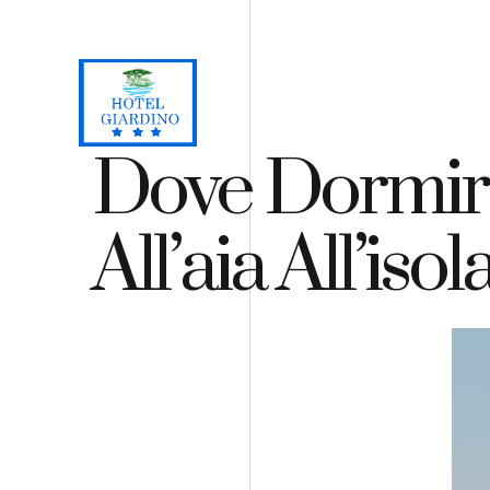
Loc. Lacona, Capoliveri - Isola d'Elba
+39 0565 964059
H
Dove Dormire
All’aia All’is