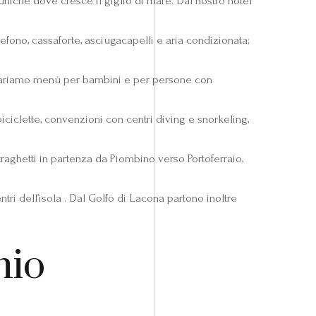
niche dove cresce il giglio di mare. Dal nostro hotel
efono, cassaforte, asciugacapelli e aria condizionata;
prepariamo menù per bambini e per persone con
ciclette, convenzioni con centri diving e snorkeling,
raghetti in partenza da Piombino verso Portoferraio,
tri dell’isola . Dal Golfo di Lacona partono inoltre
hio