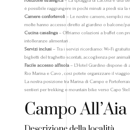
Posizione strategica
– La spiaggia di Lacona è una del
è possibile raggiungere in pochi minuti a piedi sia la s
Camere confortevoli
– Le nostre camere, semplici ma f
molte hanno accesso diretto al giardino o balcone/pat
Cucina casalinga
– Offriamo colazioni a buffet con pro
intolleranze alimentari .
Servizi inclusi
– Tra i servizi ricordiamo: Wi‑Fi gratui
biglietti del traghetto scontati, accoglienza per animal
Facile accesso all’isola
– L’Hotel Giardino dispone di a
Rio Marina e Cavo , così potete organizzare il viaggio
La nostra posizione tra Marina di Campo e Portoferraio 
sentieri per trekking e mountain bike verso Capo Ste
Campo All’Aia 
Descrizione della località