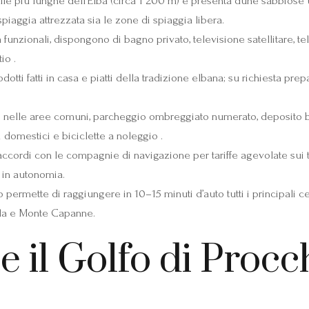
le più lunghe dell’Elba (circa 1 200 m) e presenta dune sabbiose u
piaggia attrezzata sia le zone di spiaggia libera.
unzionali, dispongono di bagno privato, televisione satellitare, tel
io .
dotti fatti in casa e piatti della tradizione elbana; su richiesta 
to nelle aree comuni, parcheggio ombreggiato numerato, deposito bi
i domestici e biciclette a noleggio .
ccordi con le compagnie di navigazione per tariffe agevolate sui t
 in autonomia.
permette di raggiungere in 10–15 minuti d’auto tutti i principali cen
lla e Monte Capanne.
e il Golfo di Procc