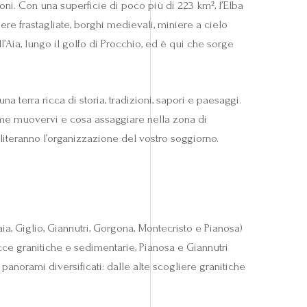
oni. Con una superficie di poco più di 223 km², l’Elba
ere frastagliate, borghi medievali, miniere a cielo
l’Aia, lungo il golfo di Procchio, ed è qui che sorge
 terra ricca di storia, tradizioni, sapori e paesaggi.
 come muovervi e cosa assaggiare nella zona di
literanno l’organizzazione del vostro soggiorno.
ia, Giglio, Giannutri, Gorgona, Montecristo e Pianosa)
ce granitiche e sedimentarie, Pianosa e Giannutri
anorami diversificati: dalle alte scogliere granitiche