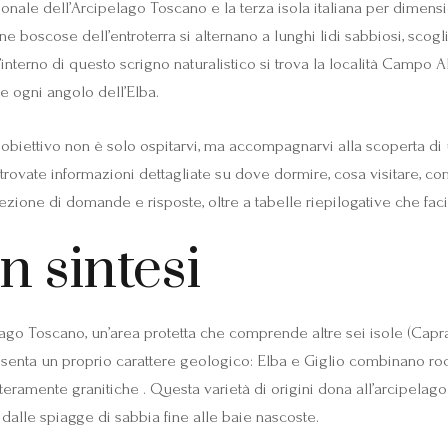
ionale dell’Arcipelago Toscano e la terza isola italiana per dimensi
 boscose dell’entroterra si alternano a lunghi lidi sabbiosi, scogli
interno di questo scrigno naturalistico si trova la località Campo Al
e ogni angolo dell’Elba.
obiettivo non è solo ospitarvi, ma accompagnarvi alla scoperta di una
no, trovate informazioni dettagliate su dove dormire, cosa visitare,
ione di domande e risposte, oltre a tabelle riepilogative che faci
n sintesi
elago Toscano, un’area protetta che comprende altre sei isole (Capra
esenta un proprio carattere geologico: Elba e Giglio combinano roc
amente granitiche . Questa varietà di origini dona all’arcipelago p
 dalle spiagge di sabbia fine alle baie nascoste.