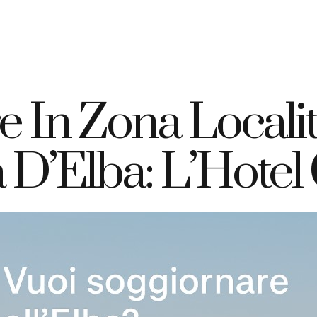
+39 335 7925420
info@elbahotelgiardino.it
PRENOTA
ome
Camere
Traghetti
Isola d’Elba
 In Zona Local
ola D’Elba: L’Hote