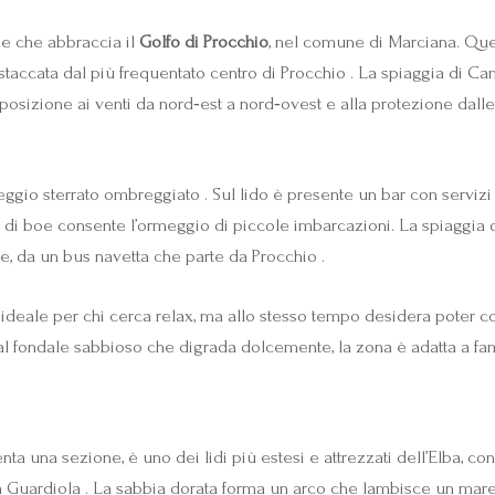
le che abbraccia il
Golfo di Procchio
, nel comune di Marciana. Que
 staccata dal più frequentato centro di Procchio . La spiaggia di Ca
posizione ai venti da nord‑est a nord‑ovest e alla protezione dalle 
gio sterrato ombreggiato . Sul lido è presente un bar con servizi i
ata di boe consente l’ormeggio di piccole imbarcazioni. La spiaggia 
ate, da un bus navetta che parte da Procchio .
ideale per chi cerca relax, ma allo stesso tempo desidera poter con
al fondale sabbioso che digrada dolcemente, la zona è adatta a fa
nta una sezione, è uno dei lidi più estesi e attrezzati dell’Elba, 
cola Guardiola . La sabbia dorata forma un arco che lambisce un ma