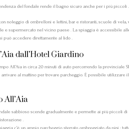
endenza del fondale rende il bagno sicuro anche per i più piccoli .
con noleggio di ombrelloni e lettini, bar e ristoranti, scuole di vel
tale e supermercato nel vicino paese . La spiaggia è accessibile al
si può accedere direttamente al lido .
Aia dall’Hotel Giardino
mpo All’Aia in circa 20 minuti di auto percorrendo la provinciale
i arrivare al mattino per trovare parcheggio. È possibile utilizza
 All’Aia
fondale sabbioso scende gradualmente e permette ai più piccoli di 
istorazione .
piaggia c’è un ampio parcheggio sterrato ombreggiato da pini ; tuttav