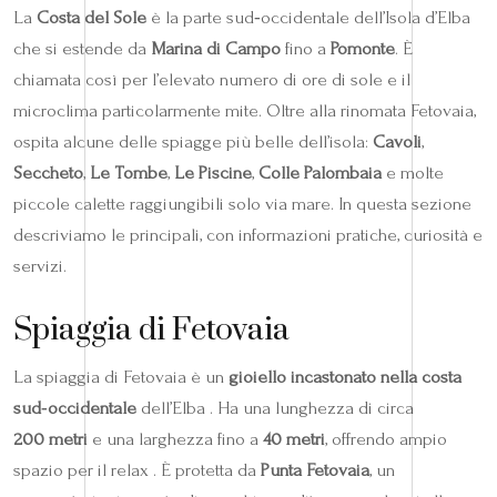
La
Costa del Sole
è la parte sud‑occidentale dell’Isola d’Elba
che si estende da
Marina di Campo
fino a
Pomonte
. È
chiamata così per l’elevato numero di ore di sole e il
microclima particolarmente mite. Oltre alla rinomata Fetovaia,
ospita alcune delle spiagge più belle dell’isola:
Cavoli
,
Seccheto
,
Le Tombe
,
Le Piscine
,
Colle Palombaia
e molte
piccole calette raggiungibili solo via mare. In questa sezione
descriviamo le principali, con informazioni pratiche, curiosità e
servizi.
Spiaggia di Fetovaia
La spiaggia di Fetovaia è un
gioiello incastonato nella costa
sud‑occidentale
dell’Elba . Ha una lunghezza di circa
200 metri
e una larghezza fino a
40 metri
, offrendo ampio
spazio per il relax . È protetta da
Punta Fetovaia
, un