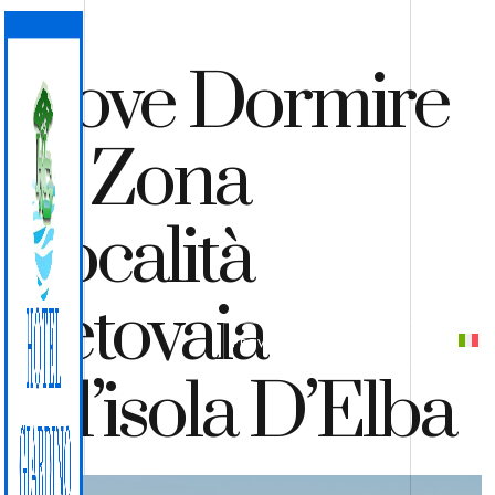
Dove Dormire
In Zona
Località
Fetovaia
PREVENTIVO
PRENOTA
All’isola D’Elba