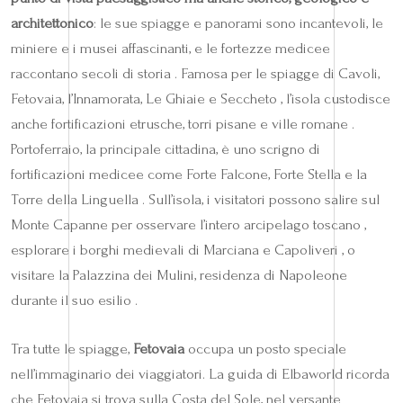
architettonico
: le sue spiagge e panorami sono incantevoli, le
miniere e i musei affascinanti, e le fortezze medicee
raccontano secoli di storia . Famosa per le spiagge di Cavoli,
Fetovaia, l’Innamorata, Le Ghiaie e Seccheto , l’isola custodisce
anche fortificazioni etrusche, torri pisane e ville romane .
Portoferraio, la principale cittadina, è uno scrigno di
fortificazioni medicee come Forte Falcone, Forte Stella e la
Torre della Linguella . Sull’isola, i visitatori possono salire sul
Monte Capanne per osservare l’intero arcipelago toscano ,
esplorare i borghi medievali di Marciana e Capoliveri , o
visitare la Palazzina dei Mulini, residenza di Napoleone
durante il suo esilio .
Tra tutte le spiagge,
Fetovaia
occupa un posto speciale
nell’immaginario dei viaggiatori. La guida di Elbaworld ricorda
che Fetovaia si trova sulla Costa del Sole, nel versante