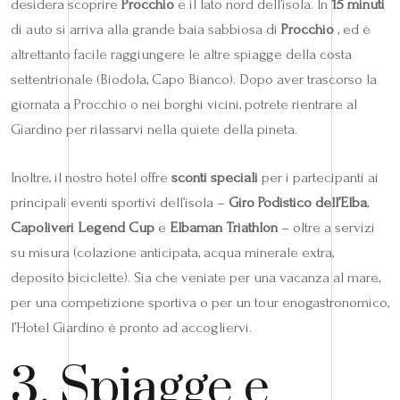
desidera scoprire
Procchio
e il lato nord dell’isola. In
15 minuti
di auto si arriva alla grande baia sabbiosa di
Procchio
, ed è
altrettanto facile raggiungere le altre spiagge della costa
settentrionale (Biodola, Capo Bianco). Dopo aver trascorso la
giornata a Procchio o nei borghi vicini, potrete rientrare al
Giardino per rilassarvi nella quiete della pineta.
Inoltre, il nostro hotel offre
sconti speciali
per i partecipanti ai
principali eventi sportivi dell’isola –
Giro Podistico dell’Elba
,
Capoliveri Legend Cup
e
Elbaman Triathlon
– oltre a servizi
su misura (colazione anticipata, acqua minerale extra,
deposito biciclette). Sia che veniate per una vacanza al mare,
per una competizione sportiva o per un tour enogastronomico,
l’Hotel Giardino è pronto ad accogliervi.
3. Spiagge e