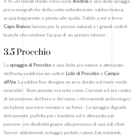
A 15–20 minuti d’auto verso nord,
Biodola
è una delle spiagge
più scenografiche della costa settentrionale: sabbia bianca,
acqua trasparente e pineta alle spalle. Subito a est si trova
Capo Bianco
, famosa per le piscine naturali e i grandi ciottoli
bianchi che rendono l’acqua di un azzurro intenso .
3.5 Procchio
La
spiaggia di Procchio
è una delle più estese e attrezzate
dell’isola, suddivisa nei settori
Lido di Procchio
e
Campo
all’Aia
. La sabbia fine disegna un arco dorato sul mare verde
smeraldo . Storicamente era nota come
Cervinia
ed era centro
di lavorazione del ferro e del rame; i ritrovamenti archeologici
includono una nave romana e un forno . La spiaggia digrada
dolcemente, perfetta per i bambini, ed è attrezzata per
persone con disabilità grazie alla presenza di una
job chair
.
Servizi: stabilimenti, noleggio pedalò, canoe, bar, ristoranti,