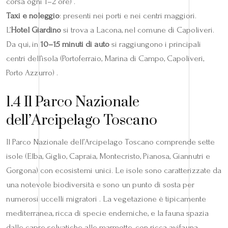
corsa ogni 1–2 ore) .
Taxi e noleggio
: presenti nei porti e nei centri maggiori.
L’
Hotel Giardino
si trova a Lacona, nel comune di Capoliveri.
Da qui, in
10–15 minuti di auto
si raggiungono i principali
centri dell’isola (Portoferraio, Marina di Campo, Capoliveri,
Porto Azzurro) .
1.4 Il Parco Nazionale
dell’Arcipelago Toscano
Il Parco Nazionale dell’Arcipelago Toscano comprende sette
isole (Elba, Giglio, Capraia, Montecristo, Pianosa, Giannutri e
Gorgona) con ecosistemi unici. Le isole sono caratterizzate da
una notevole biodiversità e sono un punto di sosta per
numerosi uccelli migratori . La vegetazione è tipicamente
mediterranea, ricca di specie endemiche, e la fauna spazia
dalle capre selvatiche alle marmotte, con ricca avifauna .