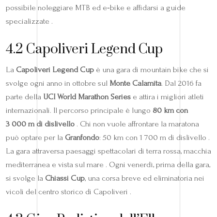
possibile noleggiare MTB ed e‑bike e affidarsi a guide
specializzate .
4.2 Capoliveri Legend Cup
La
Capoliveri Legend Cup
è una gara di mountain bike che si
svolge ogni anno in ottobre sul
Monte Calamita
. Dal 2016 fa
parte della
UCI World Marathon Series
e attira i migliori atleti
internazionali. Il percorso principale è lungo
80 km con
3 000 m di dislivello
. Chi non vuole affrontare la maratona
può optare per la
Granfondo
: 50 km con 1 700 m di dislivello .
La gara attraversa paesaggi spettacolari di terra rossa, macchia
mediterranea e vista sul mare . Ogni venerdì, prima della gara,
si svolge la
Chiassi Cup
, una corsa breve ed eliminatoria nei
vicoli del centro storico di Capoliveri .