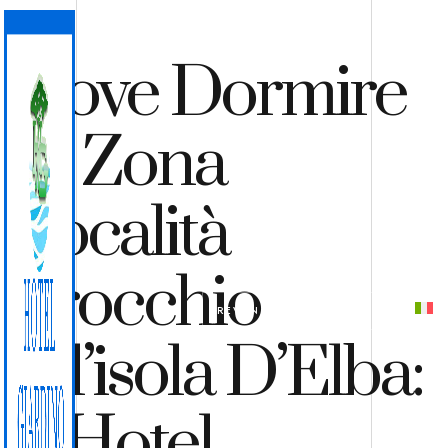
Dove Dormire
In Zona
Località
Procchio
PREVENTIVO
PRENOTA
All’isola D’Elba:
L’Hotel