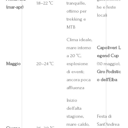
18–22 °C
tranquille,
(mar-apr)
he e feste
ottimo per
locali
trekking e
MTB
Clima ideale,
mare intorno
Capoliveri L
a 20 °C,
egend Cup
Maggio
20–24 °C
esplosione
(10 maggio),
di eventi;
Giro Podistic
ancora poca
o dell’Elba
affluenza
Inizio
dell’alta
stagione,
Festa di
mare caldo,
Sant’Andrea