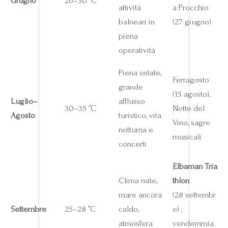
Giugno
26–30 °C
attività
a Procchio
balneari in
(27 giugno)
piena
operatività
Piena estate,
Ferragosto
grande
(15 agosto),
Luglio–
afflusso
30–35 °C
Notte del
Agosto
turistico, vita
Vino, sagre
notturna e
musicali
concerti
Elbaman Tria
Clima mite,
thlon
mare ancora
(28 settembr
Settembre
25–28 °C
caldo,
e) ;
atmosfera
vendemmia