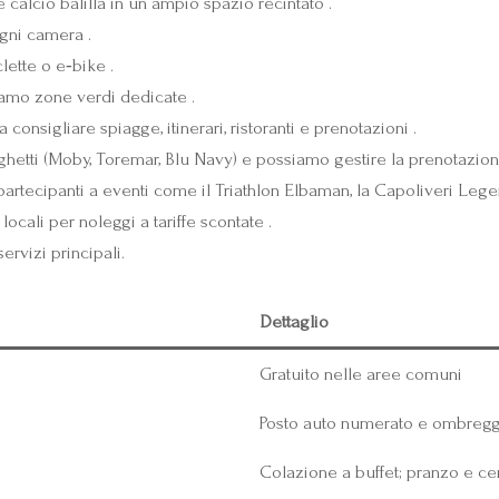
e calcio balilla in un ampio spazio recintato .
ogni camera .
lette o e‑bike .
iamo zone verdi dedicate .
 consigliare spiagge, itinerari, ristoranti e prenotazioni .
aghetti (Moby, Toremar, Blu Navy) e possiamo gestire la prenotazion
 partecipanti a eventi come il Triathlon Elbaman, la Capoliveri Legen
locali per noleggi a tariffe scontate .
ervizi principali.
Dettaglio
Gratuito nelle aree comuni
Posto auto numerato e ombregg
Colazione a buffet; pranzo e c