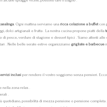
in alcune spiagge vicine, possono fare il bagno .
casalinga
. Ogni mattina serviamo una
ricca colazione a buffet
con p
gi, dolci artigianali e frutta . La nostra cucina propone piatti della
t
 di pesce, verdure di stagione e dessert tipici . Siamo attenti all
tari . Nelle belle serate estive organizziamo
grigliate e barbecue
n
ervizi inclusi
per rendere il vostro soggiorno senza pensieri. Ecco 
e nella zona relax .
rali .
nù quotidiano, possibilità di mezza pensione o pensione completa 