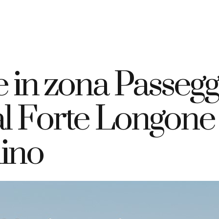
+39 335 7925420
info@elbahotelgiardino.it
PRENOTA
ome
Camere
Traghetti
Isola d’Elba
 in zona Passegg
 Forte Longone a
dino