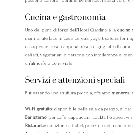
possono correre liberamente nei nostri spazi verdi e, 
Cucina e gastronomia
Uno dei punti di forza dell’Hotel Giardino è la
cucina 
marmellate fatte in casa, cereali, yogurt, salumi, formag
casa, pesce fresco appena pescato, grigliate di carne o
celiaci, vegetariani o persone con intolleranze alimen
un’atmosfera conviviale.
Servizi e attenzioni speciali
Pur essendo una struttura piccola, offriamo
numerosi s
Wi‑Fi gratuito
: disponibile nella sala da pranzo, al bar 
Bar interno
: per caffè, cappuccini, cocktail e aperitivi se
Ristorante
: colazione a buffet, pranzo e cena con me