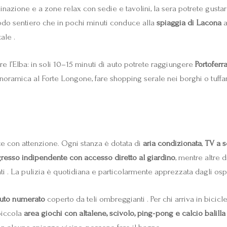
minazione e a zone relax con sedie e tavolini, la sera potrete gusta
odo sentiero che in pochi minuti conduce alla
spiaggia di Lacona
a
ale .
re l’Elba: in soli 10–15 minuti di auto potrete raggiungere
Portoferr
anoramica al Forte Longone, fare shopping serale nei borghi o tuf
e con attenzione. Ogni stanza è dotata di
aria condizionata
,
TV a s
gresso indipendente con accesso diretto al giardino
, mentre altre
ti . La pulizia è quotidiana e particolarmente apprezzata dagli ospit
uto numerato
coperto da teli ombreggianti . Per chi arriva in bicic
 piccola
area giochi con altalene, scivolo, ping‑pong e calcio balilla