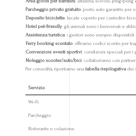
Area giochi per bambini
: altalena, scivolo, ping‑pong 
Parcheggio privato gratuito
: posto auto garantito per 
Deposito biciclette
: locale coperto per custodire bicic
Hotel pet‑friendly
: gli animali sono i benvenuti e abb
Assistenza turistica
: i gestori sono sempre disponibili a
Ferry booking scontato
: offriamo codici sconto per tr
Convenzioni eventi sportivi
: condizioni speciali per i
Noleggio scooter/auto/bici
: collaboriamo con partner 
Per comodità, riportiamo una
tabella riepilogativa
dei s
Servizio
Wi‑Fi
Parcheggio
Ristorante e colazione