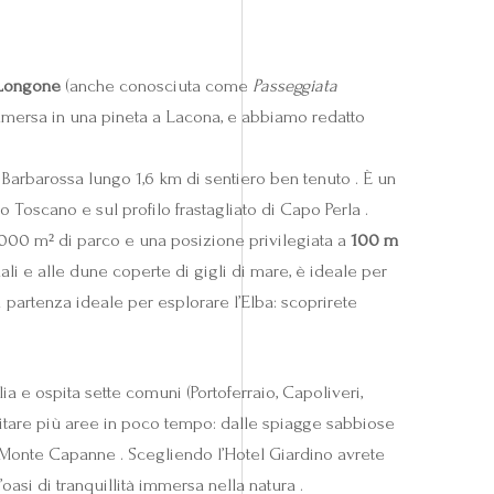
 Longone
(anche conosciuta come
Passeggiata
immersa in una pineta a Lacona, e abbiamo redatto
Barbarossa lungo 1,6 km di sentiero ben tenuto . È un
go Toscano e sul profilo frastagliato di Capo Perla .
 000 m² di parco e una posizione privilegiata a
100 m
dali e alle dune coperte di gigli di mare, è ideale per
partenza ideale per esplorare l’Elba: scoprirete
ia e ospita sette comuni (Portoferraio, Capoliveri,
sitare più aree in poco tempo: dalle spiagge sabbiose
sul Monte Capanne . Scegliendo l’Hotel Giardino avrete
’oasi di tranquillità immersa nella natura .