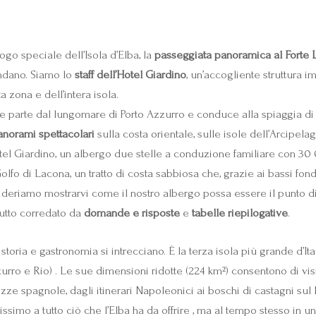
ogo speciale dell’Isola d’Elba, la
passeggiata panoramica al Forte
ondano. Siamo lo
staff dell’Hotel Giardino
, un’accogliente struttura 
 zona e dell’intera isola.
e parte dal lungomare di Porto Azzurro e conduce alla spiaggia di 
anorami spettacolari
sulla costa orientale, sulle isole dell’Arcipela
Hotel Giardino, un albergo due stelle a conduzione familiare con 30
Golfo di Lacona, un tratto di costa sabbiosa che, grazie ai bassi fon
ideriamo mostrarvi come il nostro albergo possa essere il punto di 
l tutto corredato da
domande e risposte
e
tabelle riepilogative
.
ria e gastronomia si intrecciano. È la terza isola più grande d’Ital
urro e Rio) . Le sue dimensioni ridotte (224 km²) consentono di vi
fortezze spagnole, dagli itinerari Napoleonici ai boschi di castagni 
issimo a tutto ciò che l’Elba ha da offrire , ma al tempo stesso in un