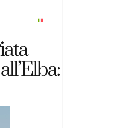
PREVENTIVO
iata
ll’Elba: