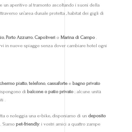
re un aperitivo al tramonto ascoltando i suoni della
ttraverso un’area dunale protetta , habitat dei gigli di
aio
,
Porto Azzurro
,
Capoliveri
o
Marina di Campo
.
farvi in nuove spiagge senza dover cambiare hotel ogni
chermo piatto
,
telefono
,
cassaforte
e
bagno privato
 dispongono di
balcone o patio privato
; alcune unità
i .
letta o noleggia una e‑bike, disponiamo di un
deposito
. Siamo
pet‑friendly
: i vostri amici a quattro zampe