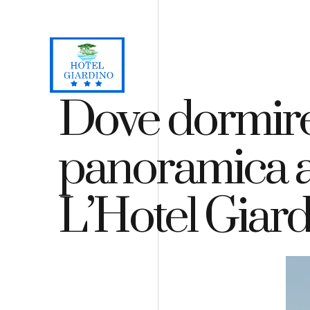
Loc. Lacona, Capoliveri - Isola d'Elba
+39 0565 964059
H
Dove dormire
panoramica al
L’Hotel Giar