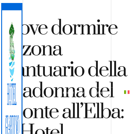
Dove dormire
in zona
Santuario della
Madonna del
PREVENTIVO
PRENOTA
Monte all’Elba:
L’Hotel