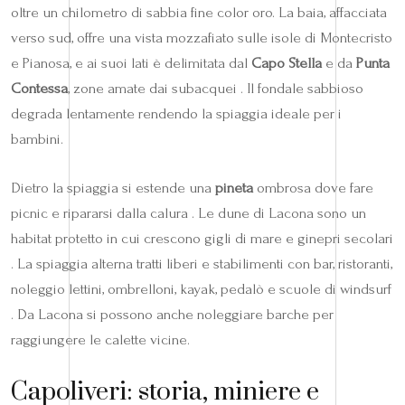
oltre un chilometro di sabbia fine color oro. La baia, affacciata
verso sud, offre una vista mozzafiato sulle isole di Montecristo
e Pianosa, e ai suoi lati è delimitata dal
Capo Stella
e da
Punta
Contessa
, zone amate dai subacquei . Il fondale sabbioso
degrada lentamente rendendo la spiaggia ideale per i
bambini.
Dietro la spiaggia si estende una
pineta
ombrosa dove fare
picnic e ripararsi dalla calura . Le dune di Lacona sono un
habitat protetto in cui crescono gigli di mare e ginepri secolari
. La spiaggia alterna tratti liberi e stabilimenti con bar, ristoranti,
noleggio lettini, ombrelloni, kayak, pedalò e scuole di windsurf
. Da Lacona si possono anche noleggiare barche per
raggiungere le calette vicine.
Capoliveri: storia, miniere e