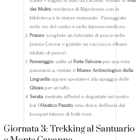
d’auto + tragitto in auto da Lacona). Visitate la
Villa
dei Mulini
, residenza di Napoleone, con la
biblioteca e le stanze restaurate . Passeggiate
nelle vie del centro e nella darsena medicea .
Pranzo
: scegliete un ristorante di pesce nella
piazza Cavour o gustate un cacciucco elbano
(stufato di pesce) .
Pomeriggio
: salite al
Forte Falcone
per una vista
panoramica, visitate il
Museo Archeologico della
Linguella
oppure spostatevi alla spiaggia delle
Ghiaie
per un tuffo.
Serata
: rientrate all’hotel e degustate nel nostro
bar l’
Aleatico Passito
, vino dolce dell’isola dal
bouquet intenso di frutti rossi .
Giornata 3: Trekking al Santuario