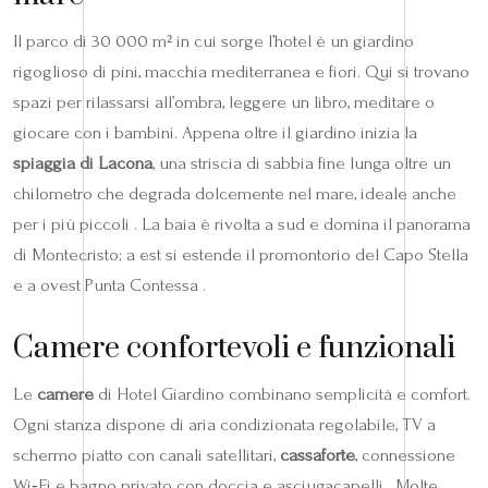
Il parco di 30 000 m² in cui sorge l’hotel è un giardino
rigoglioso di pini, macchia mediterranea e fiori. Qui si trovano
spazi per rilassarsi all’ombra, leggere un libro, meditare o
giocare con i bambini. Appena oltre il giardino inizia la
spiaggia di Lacona
, una striscia di sabbia fine lunga oltre un
chilometro che degrada dolcemente nel mare, ideale anche
per i più piccoli . La baia è rivolta a sud e domina il panorama
di Montecristo; a est si estende il promontorio del Capo Stella
e a ovest Punta Contessa .
Camere confortevoli e funzionali
Le
camere
di Hotel Giardino combinano semplicità e comfort.
Ogni stanza dispone di aria condizionata regolabile, TV a
schermo piatto con canali satellitari,
cassaforte
, connessione
Wi‑Fi e bagno privato con doccia e asciugacapelli . Molte