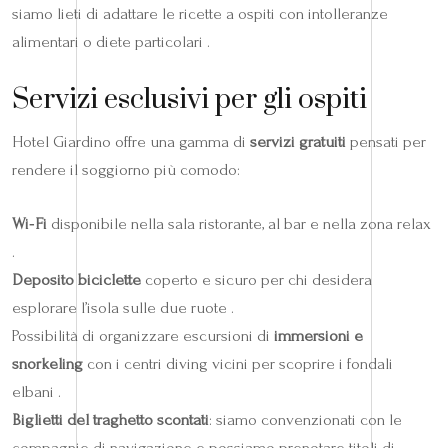
siamo lieti di adattare le ricette a ospiti con intolleranze
alimentari o diete particolari .
Servizi esclusivi per gli ospiti
Hotel Giardino offre una gamma di
servizi gratuiti
pensati per
rendere il soggiorno più comodo:
Wi‑Fi
disponibile nella sala ristorante, al bar e nella zona relax
.
Deposito biciclette
coperto e sicuro per chi desidera
esplorare l’isola sulle due ruote .
Possibilità di organizzare escursioni di
immersioni e
snorkeling
con i centri diving vicini per scoprire i fondali
elbani .
Biglietti del traghetto scontati
: siamo convenzionati con le
compagnie di navigazione e possiamo prenotare titoli di