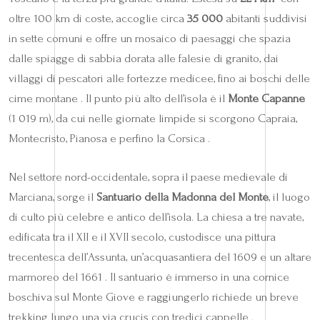
oltre 100 km di coste, accoglie circa
35 000
abitanti suddivisi
in sette comuni e offre un mosaico di paesaggi che spazia
dalle spiagge di sabbia dorata alle falesie di granito, dai
villaggi di pescatori alle fortezze medicee, fino ai boschi delle
cime montane . Il punto più alto dell’isola è il
Monte Capanne
(1 019 m), da cui nelle giornate limpide si scorgono Capraia,
Montecristo, Pianosa e perfino la Corsica .
Nel settore nord-occidentale, sopra il paese medievale di
Marciana, sorge il
Santuario della Madonna del Monte
, il luogo
di culto più celebre e antico dell’isola. La chiesa a tre navate,
edificata tra il XII e il XVII secolo, custodisce una pittura
trecentesca dell’Assunta, un’acquasantiera del 1609 e un altare
marmoreo del 1661 . Il santuario è immerso in una cornice
boschiva sul Monte Giove e raggiungerlo richiede un breve
trekking lungo una via crucis con tredici cappelle .