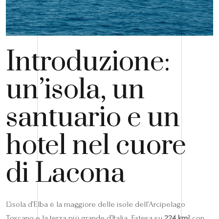
Introduzione:
un’isola, un
santuario e un
hotel nel cuore
di Lacona
L’isola d’Elba è la maggiore delle isole dell’Arcipelago
Toscano e la terza più grande d’Italia. Estesa su
224 km²
con