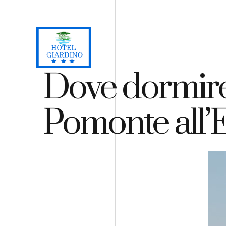
Loc. Lacona, Capoliveri - Isola d'Elba
+39 0565 964059
H
Dove dormire
Pomonte all’E