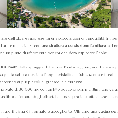
nale dell’Elba, e rappresenta una piccola oasi di tranquillità. Imme
iliare e rilassata. Siamo una
struttura a conduzione familiare
, e il 
no un punto di riferimento per chi desidera esplorare l’isola:
i
100 metri
dalla spiaggia di Lacona. Potete raggiungere il mare a p
 per la sabbia dorata e l’acqua cristallina . L’ubicazione è ideale
ntendo ai più piccoli di giocare in sicurezza .
privato di 30 000 m², con un fitto bosco di pini marittimi che garant
re un libro all’ombra degli alberi. La nostra pineta ospita anche un
liare, il clima è informale e accogliente. Offriamo una
cucina sem