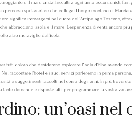
sureggiante e il mare cristallino, attira ogni anno escursionisti, fa
 un percorso spettacolare che collega il borgo montano di Marciana
ero significa immergersi nel cuore dell’Arcipelago Toscano, attra
 che abbracciano l’isola e il mare. L’esperienza diventa ancora più
elle altre meraviglie dell’isola.
r tutti coloro che desiderano esplorare l’isola d’Elba avendo c
el raccontare l’hotel e i suoi servizi parleremo in prima persona,
sità e suggerimenti raccolti nel corso degli anni. In più, troverete
tre a tante domande e risposte utili per programmare la vostra vacan
rdino: un’oasi nel 