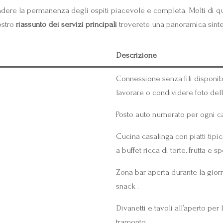
ndere la permanenza degli ospiti piacevole e completa. Molti di que
ostro
riassunto dei servizi principali
troverete una panoramica sinte
Descrizione
Connessione senza fili disponib
lavorare o condividere foto del
Posto auto numerato per ogni cam
Cucina casalinga con piatti tipi
a buffet ricca di torte, frutta e sp
Zona bar aperta durante la giorna
snack .
Divanetti e tavoli all’aperto per
tramonto.