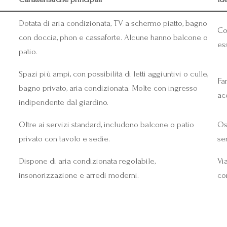
Dotata di aria condizionata, TV a schermo piatto, bagno
Co
con doccia, phon e cassaforte. Alcune hanno balcone o
es
patio.
Spazi più ampi, con possibilità di letti aggiuntivi o culle,
Fa
bagno privato, aria condizionata. Molte con ingresso
ac
indipendente dal giardino.
Oltre ai servizi standard, includono balcone o patio
Os
privato con tavolo e sedie.
se
Dispone di aria condizionata regolabile,
Vi
insonorizzazione e arredi moderni.
co