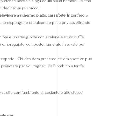
 pietanze adatte sia agli adulti sia ai bambini . Siamo
 dedicati ai più piccoli.
elevisore a schermo piatto
,
cassaforte
,
frigorifero
e
une dispongono di balcone o patio privato, offrendo
loni e un’area giochi con altalene e scivolo. C’è
o
ombreggiato, con posto numerato riservato per
coperto . Chi desidera praticare attività sportive può
 prenotare per voi traghetti da Piombino a tariffe
 stretto con l’ambiente circostante e allo stesso
eale per