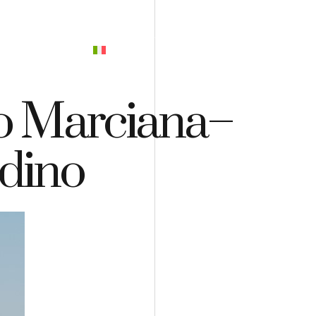
PREVENTIVO
ro Marciana–
rdino