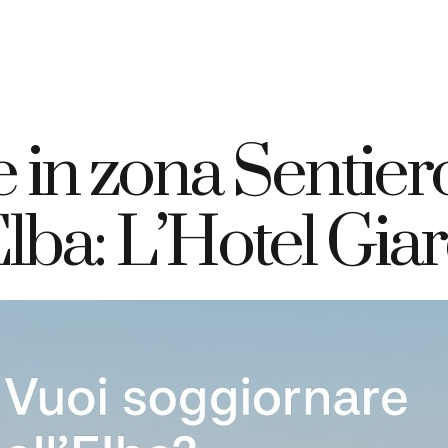
+39 335 7925420
info@elbahotelgiardino.it
PRENOTA
ome
Camere
Traghetti
Isola d’Elba
 in zona Sentie
lba: L’Hotel Gia