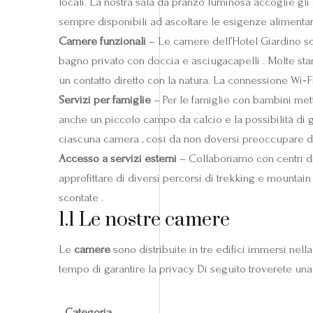
locali. La nostra sala da pranzo luminosa accoglie gli o
sempre disponibili ad ascoltare le esigenze alimentari 
Camere funzionali
– Le camere dell’Hotel Giardino s
bagno privato con doccia e asciugacapelli . Molte st
un contatto diretto con la natura. La connessione Wi‑F
Servizi per famiglie
– Per le famiglie con bambini mett
anche un piccolo campo da calcio e la possibilità di g
ciascuna camera , così da non doversi preoccupare de
Accesso a servizi esterni
– Collaboriamo con centri div
approfittare di diversi percorsi di trekking e mountain 
scontate .
1.1 Le nostre camere
Le
camere
sono distribuite in tre edifici immersi nell
tempo di garantire la privacy. Di seguito troverete un
Categoria