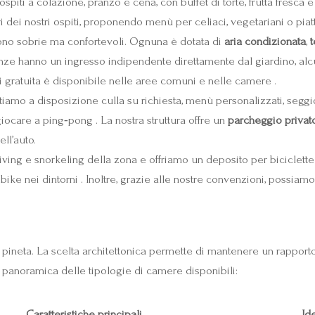
spiti a colazione, pranzo e cena, con buffet di torte, frutta fresca e
dei nostri ospiti, proponendo menù per celiaci, vegetariani o piatti
ono sobrie ma confortevoli. Ognuna è dotata di
aria condizionata
,
t
anze hanno un ingresso indipendente direttamente dal giardino, alc
i gratuita è disponibile nelle aree comuni e nelle camere .
iamo a disposizione culla su richiesta, menù personalizzati, seggio
iocare a ping‑pong . La nostra struttura offre un
parcheggio privat
ll’auto.
ing e snorkeling della zona e offriamo un deposito per biciclette 
bike nei dintorni . Inoltre, grazie alle nostre convenzioni, possiamo
a pineta. La scelta architettonica permette di mantenere un rapporto
a panoramica delle tipologie di camere disponibili:
Caratteristiche principali
Id