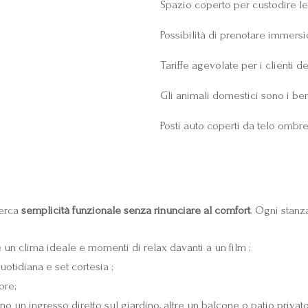
Spazio coperto per custodire le 
Possibilità di prenotare immersio
Tariffe agevolate per i clienti del
Gli animali domestici sono i be
Posti auto coperti da telo ombr
cerca
semplicità funzionale senza rinunciare al comfort
. Ogni stanza
 un clima ideale e momenti di relax davanti a un film ;
uotidiana e set cortesia ;
ore;
 un ingresso diretto sul giardino, altre un balcone o patio privat