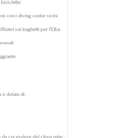
biciclette
ni con i diving center vicini
l’hotel sui traghetti per l’Elba
nvenuti
eggiante
 è dotata di:
o da cui godere del clima mite .