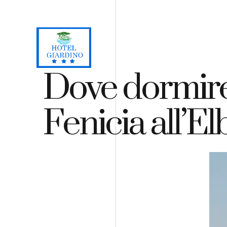
Loc. Lacona, Capoliveri - Isola d'Elba
+39 0565 964059
H
Dove dormire 
Fenicia all’El