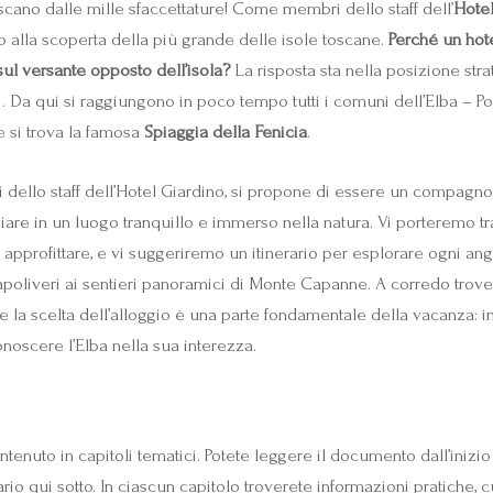
oscano dalle mille sfaccettature! Come membri dello staff dell’
Hotel
 alla scoperta della più grande delle isole toscane.
Perché un hot
 sul versante opposto dell’isola?
La risposta sta nella posizione stra
Da qui si raggiungono in poco tempo tutti i comuni dell’Elba – Por
e si trova la famosa
Spiaggia della Fenicia
.
oi dello staff dell’Hotel Giardino, si propone di essere un compag
giare in un luogo tranquillo e immerso nella natura. Vi porteremo tr
approfittare, e vi suggeriremo un itinerario per esplorare ogni ango
e Capoliveri ai sentieri panoramici di Monte Capanne. A corredo trov
che la scelta dell’alloggio è una parte fondamentale della vacanza:
onoscere l’Elba nella sua interezza.
ntenuto in capitoli tematici. Potete leggere il documento dall’inizio
io qui sotto. In ciascun capitolo troverete informazioni pratiche, c