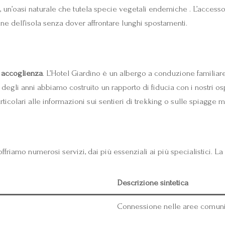
, un’oasi naturale che tutela specie vegetali endemiche . L’access
zone dell’isola senza dover affrontare lunghi spostamenti.
 accoglienza
. L’Hotel Giardino è un albergo a conduzione familiar
so degli anni abbiamo costruito un rapporto di fiducia con i nostri
rticolari alle informazioni sui sentieri di trekking o sulle spiagge
ffriamo numerosi servizi, dai più essenziali ai più specialistici. L
Descrizione sintetica
Connessione nelle aree comuni (