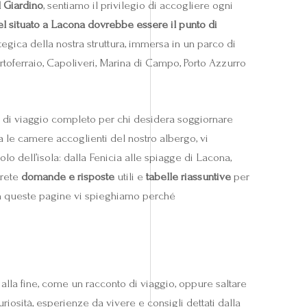
 Giardino
, sentiamo il privilegio di accogliere ogni
el situato a Lacona dovrebbe essere il punto di
tegica della nostra struttura, immersa in un parco di
toferraio, Capoliveri, Marina di Campo, Porto Azzurro
no di viaggio completo per chi desidera soggiornare
a le camere accoglienti del nostro albergo, vi
lo dell’isola: dalla Fenicia alle spiagge di Lacona,
erete
domande e risposte
utili e
tabelle riassuntive
per
 in queste pagine vi spieghiamo perché
 alla fine, come un racconto di viaggio, oppure saltare
uriosità, esperienze da vivere e consigli dettati dalla