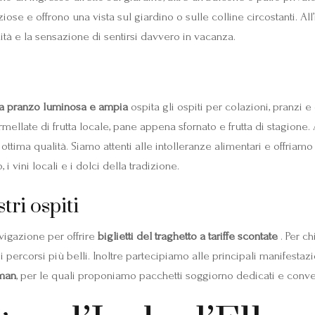
ose e offrono una vista sul giardino o sulle colline circostanti. All
dità e la sensazione di sentirsi davvero in vacanza.
da pranzo luminosa e ampia
ospita gli ospiti per colazioni, pranzi 
rmellate di frutta locale, pane appena sfornato e frutta di stagione.
 ottima qualità. Siamo attenti alle intolleranze alimentari e offriam
i vini locali e i dolci della tradizione.
tri ospiti
vigazione per offrire
biglietti del traghetto a tariffe scontate
. Per ch
ercorsi più belli. Inoltre partecipiamo alle principali manifestazio
aman
, per le quali proponiamo pacchetti soggiorno dedicati e conve