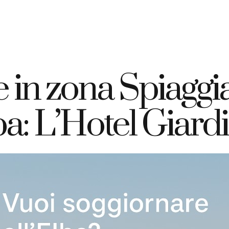
+39 335 7925420
info@elbahotelgiardino.it
PRENOTA
ome
Camere
Traghetti
Isola d’Elba
in zona Spiaggia
ba: L’Hotel Giard