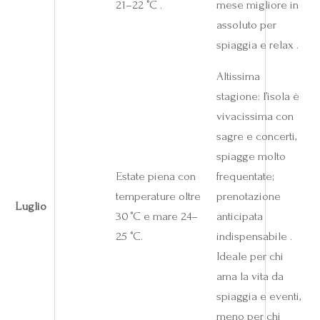
21–22 °C .
mese migliore in
assoluto per
spiaggia e relax .
Altissima
stagione: l’isola è
vivacissima con
sagre e concerti,
spiagge molto
Estate piena con
frequentate;
temperature oltre
prenotazione
Luglio
30 °C e mare 24–
anticipata
25 °C.
indispensabile .
Ideale per chi
ama la vita da
spiaggia e eventi,
meno per chi