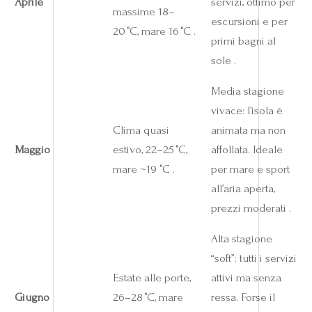
Aprile
servizi, ottimo per
massime 18–
escursioni e per
20 °C, mare 16 °C .
primi bagni al
sole .
Media stagione
vivace: l’isola è
Clima quasi
animata ma non
Maggio
estivo, 22–25 °C,
affollata. Ideale
mare ~19 °C .
per mare e sport
all’aria aperta,
prezzi moderati .
Alta stagione
“soft”: tutti i servizi
Estate alle porte,
attivi ma senza
Giugno
26–28 °C, mare
ressa. Forse il