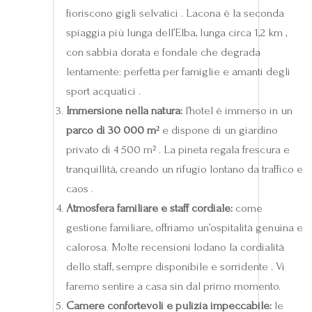
fioriscono gigli selvatici . Lacona è la seconda
spiaggia più lunga dell’Elba, lunga circa 1,2 km ,
con sabbia dorata e fondale che degrada
lentamente: perfetta per famiglie e amanti degli
sport acquatici .
Immersione nella natura:
l’hotel è immerso in un
parco di 30 000 m²
e dispone di un giardino
privato di 4 500 m² . La pineta regala frescura e
tranquillità, creando un rifugio lontano da traffico e
caos .
Atmosfera familiare e staff cordiale:
come
gestione familiare, offriamo un’ospitalità genuina e
calorosa. Molte recensioni lodano la cordialità
dello staff, sempre disponibile e sorridente . Vi
faremo sentire a casa sin dal primo momento.
Camere confortevoli e pulizia impeccabile:
le