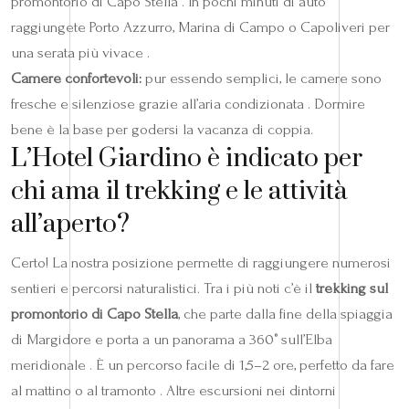
promontorio di Capo Stella . In pochi minuti di auto
raggiungete Porto Azzurro, Marina di Campo o Capoliveri per
una serata più vivace .
Camere confortevoli:
pur essendo semplici, le camere sono
fresche e silenziose grazie all’aria condizionata . Dormire
bene è la base per godersi la vacanza di coppia.
L’Hotel Giardino è indicato per
chi ama il trekking e le attività
all’aperto?
Certo! La nostra posizione permette di raggiungere numerosi
sentieri e percorsi naturalistici. Tra i più noti c’è il
trekking sul
promontorio di Capo Stella
, che parte dalla fine della spiaggia
di Margidore e porta a un panorama a 360° sull’Elba
meridionale . È un percorso facile di 1,5–2 ore, perfetto da fare
al mattino o al tramonto . Altre escursioni nei dintorni