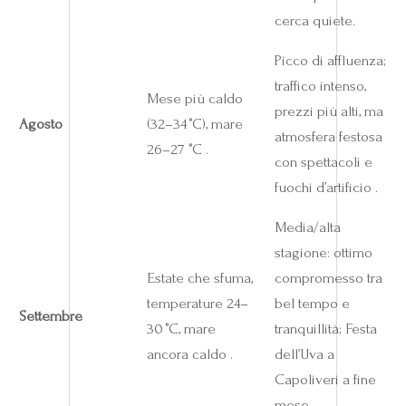
cerca quiete.
Picco di affluenza;
traffico intenso,
Mese più caldo
prezzi più alti, ma
Agosto
(32–34 °C), mare
atmosfera festosa
26–27 °C .
con spettacoli e
fuochi d’artificio .
Media/alta
stagione: ottimo
Estate che sfuma,
compromesso tra
temperature 24–
bel tempo e
Settembre
30 °C, mare
tranquillità; Festa
ancora caldo .
dell’Uva a
Capoliveri a fine
mese .