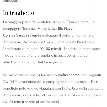
principali :
In traghetto
La maggior parte dei visitatori arriva all’Elba via mare. Le
compagnie
Toremar
,
Moby Lines
,
Blu Navy
e
Corsica Sardinia Ferries
collegano il porto di Piombino a
Portoferraio, Rio Marina e Cavo . La traversata Piombino–
Portoferraio dura circa
40–60 minuti
. In estate le corse sono
frequenti e conviene prenotare in anticipo, arrivando
all’imbarco almeno 30–40 min prima .
Se prenotate con noi vi forniremo
codici sconto
per i biglietti
(20–35 % a seconda della compagnia e del periodo) . È un
beneficio notevole se viaggiate con l’auto. Una volta sbarcati a
Portoferraio, seguite le indicazioni per Capoliveri/Lacona e in
20–25 minuti sarete al nostro hotel .