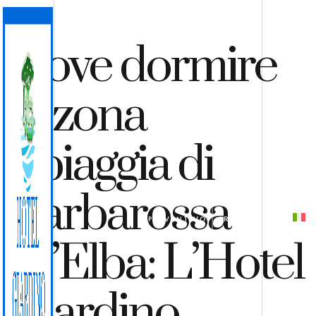
Dove dormire
in zona
Spiaggia di
Barbarossa
PREVENTIVO
PRENOTA
all’Elba: L’Hotel
Giardino