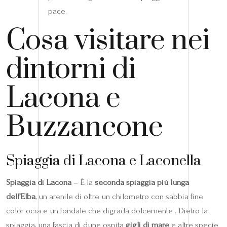
pace.
Cosa visitare nei
dintorni di
Lacona e
Buzzancone
Spiaggia di Lacona e Laconella
Spiaggia di Lacona
– È la
seconda spiaggia più lunga
dell’Elba
, un arenile di oltre un chilometro con sabbia fine
color ocra e un fondale che digrada dolcemente . Dietro la
spiaggia, una fascia di dune ospita
gigli di mare
e altre specie