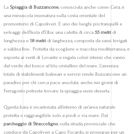
La
Spiaggia di Buzzancone
, conosciuta anche come
Cera
, è
una minuscola insenatura sulla costa orientale del
promontorio di Capoliveri. È uno dei luoghi più tranquilli e
selvaggi dell’Isola d’Elba: una caletta di circa
55 metri
di
lunghezza e
18 metri
di larghezza, composta da sassi levigati
e sabbia fine . Protetta da scogliere e macchia mediterranea, è
esposta ai venti di Levante e regala colori intensi che vanno
dal verde del bosco al blu cristallino del mare. L’assenza
totale di stabilimenti balneari e servizi rende Buzzancone un
paradiso per chi cerca pace assoluta: anche nei giorni di
Ferragosto potreste trovare la spiaggia semi-deserta .
Questa baia è incastonata all’interno di un’area naturale
protetta e raggiungibile solo a piedi o via mare. Dal
parcheggio di Straccoligno
, sulla strada provinciale che
conduce da Capoliveri a Capo Focardo, si prosegue per un