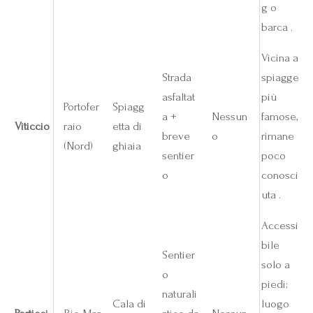
g o
barca .
Vicina a
Strada
spiagge
asfaltat
più
Portofer
Spiagg
a +
Nessun
famose,
Viticcio
raio
etta di
breve
o
rimane
(Nord)
ghiaia
sentier
poco
o
conosci
uta .
Accessi
bile
Sentier
solo a
o
piedi;
naturali
Cala di
luogo