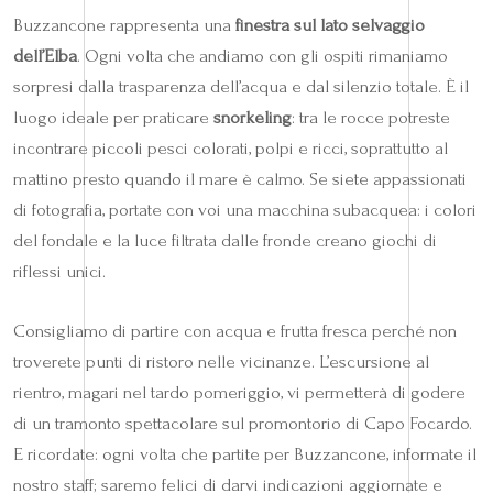
Buzzancone rappresenta una
finestra sul lato selvaggio
dell’Elba
. Ogni volta che andiamo con gli ospiti rimaniamo
sorpresi dalla trasparenza dell’acqua e dal silenzio totale. È il
luogo ideale per praticare
snorkeling
: tra le rocce potreste
incontrare piccoli pesci colorati, polpi e ricci, soprattutto al
mattino presto quando il mare è calmo. Se siete appassionati
di fotografia, portate con voi una macchina subacquea: i colori
del fondale e la luce filtrata dalle fronde creano giochi di
riflessi unici.
Consigliamo di partire con acqua e frutta fresca perché non
troverete punti di ristoro nelle vicinanze. L’escursione al
rientro, magari nel tardo pomeriggio, vi permetterà di godere
di un tramonto spettacolare sul promontorio di Capo Focardo.
E ricordate: ogni volta che partite per Buzzancone, informate il
nostro staff; saremo felici di darvi indicazioni aggiornate e