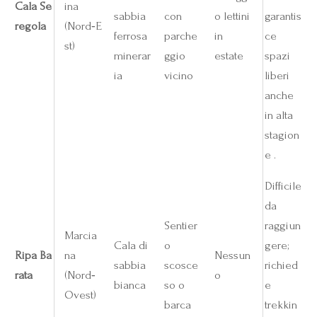
Cala Se
ina
sabbia
con
o lettini
garantis
regola
(Nord‑E
ferrosa
parche
in
ce
st)
minerar
ggio
estate
spazi
ia
vicino
liberi
anche
in alta
stagion
e .
Difficile
da
Sentier
raggiun
Marcia
Cala di
o
gere;
Ripa Ba
na
Nessun
sabbia
scosce
richied
rata
(Nord‑
o
bianca
so o
e
Ovest)
barca
trekkin