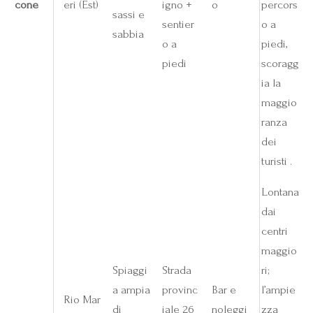
cone
eri (Est)
igno +
o
percors
sassi e
sentier
o a
sabbia
o a
piedi,
piedi
scoragg
ia la
maggio
ranza
dei
turisti .
Lontana
dai
centri
maggio
Spiaggi
Strada
ri;
a ampia
provinc
Bar e
l’ampie
Rio Mar
di
iale 26
noleggi
zza