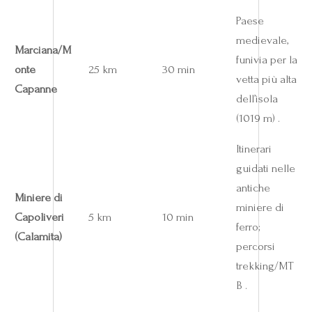
Paese
medievale,
Marciana/M
funivia per la
onte
25 km
30 min
vetta più alta
Capanne
dell’isola
(1019 m) .
Itinerari
guidati nelle
antiche
Miniere di
miniere di
Capoliveri
5 km
10 min
ferro;
(Calamita)
percorsi
trekking/MT
B .