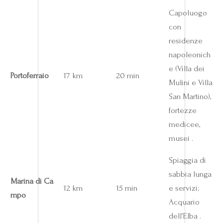
Capoluogo
con
residenze
napoleonich
e (Villa dei
Portoferraio
17 km
20 min
Mulini e Villa
San Martino),
fortezze
medicee,
musei .
Spiaggia di
sabbia lunga
Marina di Ca
12 km
15 min
e servizi;
mpo
Acquario
dell’Elba .