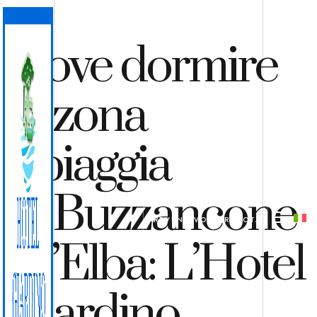
Dove dormire
in zona
Spiaggia
di Buzzancone
PREVENTIVO
PRENOTA
all’Elba: L’Hotel
Giardino