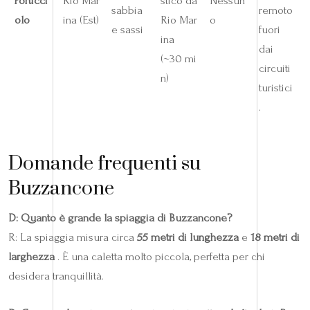
Porticci
Rio Mar
stico da
Nessun
sabbia
remoto
olo
ina (Est)
Rio Mar
o
e sassi
fuori
ina
dai
(~30 mi
circuiti
n)
turistici
.
Domande frequenti su
Buzzancone
D: Quanto è grande la spiaggia di Buzzancone?
R: La spiaggia misura circa
55 metri di lunghezza
e
18 metri di
larghezza
. È una caletta molto piccola, perfetta per chi
desidera tranquillità.