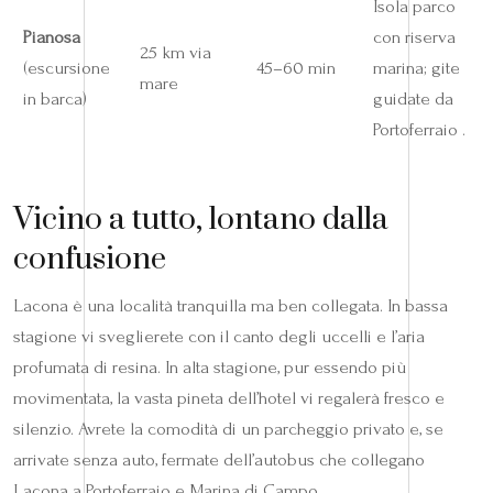
Isola parco
Pianosa
con riserva
25 km via
(escursione
45–60 min
marina; gite
mare
in barca)
guidate da
Portoferraio .
Vicino a tutto, lontano dalla
confusione
Lacona è una località tranquilla ma ben collegata. In bassa
stagione vi sveglierete con il canto degli uccelli e l’aria
profumata di resina. In alta stagione, pur essendo più
movimentata, la vasta pineta dell’hotel vi regalerà fresco e
silenzio. Avrete la comodità di un parcheggio privato e, se
arrivate senza auto, fermate dell’autobus che collegano
Lacona a Portoferraio e Marina di Campo.