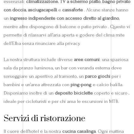
essenziali:
climatizzazione
,
TV a schermo piatto
,
bagno privato
con doccia
,
asciugacapelli
e
cassaforte
. Alcune stanze hanno
un
ingresso indipendente con accesso diretto al giardino
,
mentre altre dispongono di balcone o patio privato . Questo vi
permette di rilassarvi all’aria aperta e godere del clima mite
dell’Elba senza rinunciare alla privacy.
La nostra struttura include diverse
aree comuni
: una spaziosa
sala da pranzo luminosa, un bar con veranda esterna dove
sorseggiare un aperitivo al tramonto, un
parco giochi
per i
bambini e un’area attrezzata con
ping-pong
e calcio balilla.
Disponiamo inoltre di un
deposito biciclette
coperto e sicuro ,
ideale per cicloturisti e per chi ama le escursioni in MTB.
Servizi di ristorazione
Il cuore dell’hotel è la nostra
cucina casalinga
. Ogni mattina