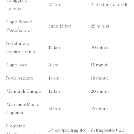
Spiaggia di
0,1 km
2–3 minuti a piedi
Lacona
Capo Bianco
circa 15 km
25 minuti
(Portoferraio)
Portoferraio
12 km
20 minuti
(centro storico)
Capoliveri
9 km
15 minuti
Porto Azzurro
11 km
18 minuti
Marina di Campo
12 km
20 minuti
Marciana/Monte
30 km
45 minuti
Capanne
Piombino
37 km (più tragitto
1h traghetto + 20