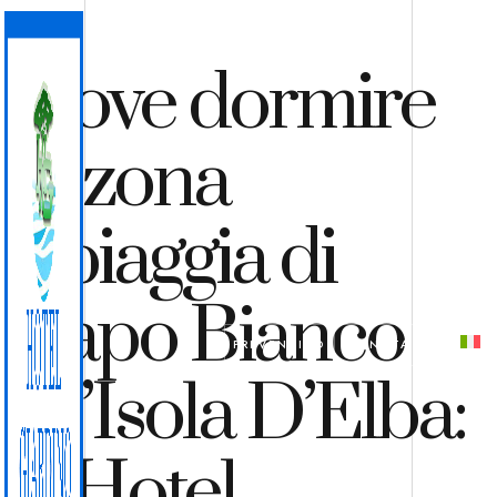
Dove dormire
in zona
Spiaggia di
Capo Bianco
PREVENTIVO
PRENOTA
all’Isola D’Elba:
L’Hotel