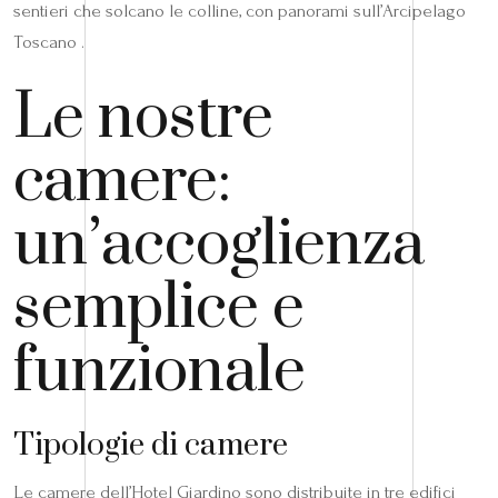
sentieri che solcano le colline, con panorami sull’Arcipelago
Toscano .
Le nostre
camere:
un’accoglienza
semplice e
funzionale
Tipologie di camere
Le camere dell’Hotel Giardino sono distribuite in tre edifici