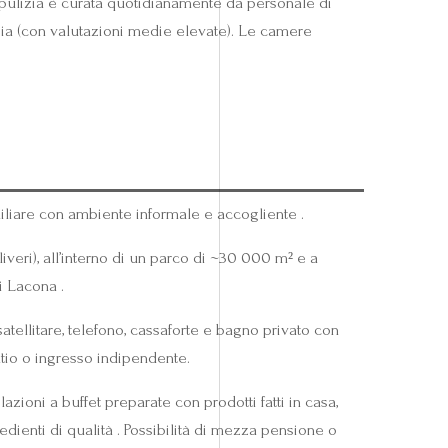
 pulizia è curata quotidianamente da personale di
ulizia (con valutazioni medie elevate). Le camere
iliare con ambiente informale e accogliente .
iveri), all’interno di un parco di ~30 000 m² e a
i Lacona .
atellitare, telefono, cassaforte e bagno privato con
tio o ingresso indipendente.
zioni a buffet preparate con prodotti fatti in casa,
dienti di qualità . Possibilità di mezza pensione o