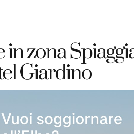
+39 335 7925420
info@elbahotelgiardino.it
PRENOTA
ome
Camere
Traghetti
Isola d’Elba
in zona Spiaggia
tel Giardino