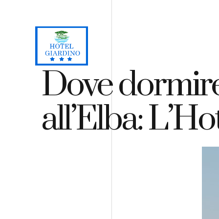
Loc. Lacona, Capoliveri - Isola d'Elba
+39 0565 964059
H
Dove dormire 
all’Elba: L’Ho