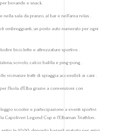
 per bevande e snack.
nella sala da pranzo, al bar e nell’area relax .
eli ombreggianti, un posto auto numerato per ogni
odire biciclette e attrezzature sportive .
alena, scivolo, calcio balilla e ping‑pong .
e vicinanze tratti di spiaggia accessibili ai cani .
o per l’Isola d’Elba grazie a convenzioni con
oleggio scooter e partecipazione a eventi sportivi
, la Capoliveri Legend Cup e l’Elbaman Triathlon .
entro le 10:00; deposito bagagli gratuito per arrivi