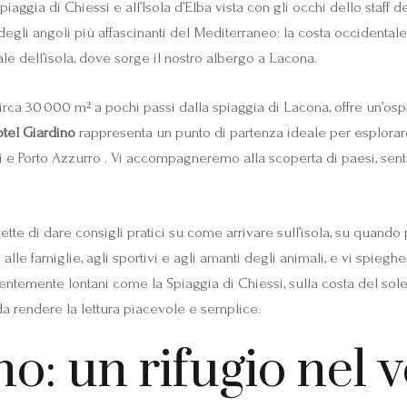
ggia di Chiessi e all’Isola d’Elba vista con gli occhi dello staff de
egli angoli più affascinanti del Mediterraneo: la costa occidentale
ale dell’isola, dove sorge il nostro albergo a Lacona.
irca 30 000 m² a pochi passi dalla spiaggia di Lacona, offre un’ospi
tel Giardino
rappresenta un punto di partenza ideale per esplorare 
 e Porto Azzurro . Vi accompagneremo alla scoperta di paesi, senti
te di dare consigli pratici su come arrivare sull’isola, su quando p
alle famiglie, agli sportivi e agli amanti degli animali, e vi spieg
entemente lontani come la Spiaggia di Chiessi, sulla costa del sol
 da rendere la lettura piacevole e semplice.
no: un rifugio nel 