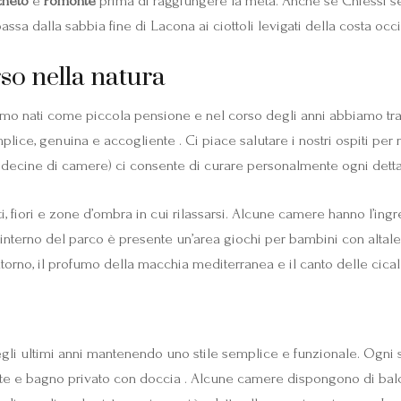
cheto
e
Pomonte
prima di raggiungere la meta. Anche se Chiessi se
assa dalla sabbia fine di Lacona ai ciottoli levigati della costa occ
so nella natura
amo nati come piccola pensione e nel corso degli anni abbiamo trasf
lice, genuina e accogliente . Ci piace salutare i nostri ospiti per no
 decine di camere) ci consente di curare personalmente ogni detta
i, fiori e zone d’ombra in cui rilassarsi. Alcune camere hanno l’ing
l’interno del parco è presente un’area giochi per bambini con altale
ntorno, il profumo della macchia mediterranea e il canto delle cical
gli ultimi anni mantenendo uno stile semplice e funzionale. Ogni 
forte e bagno privato con doccia . Alcune camere dispongono di balc