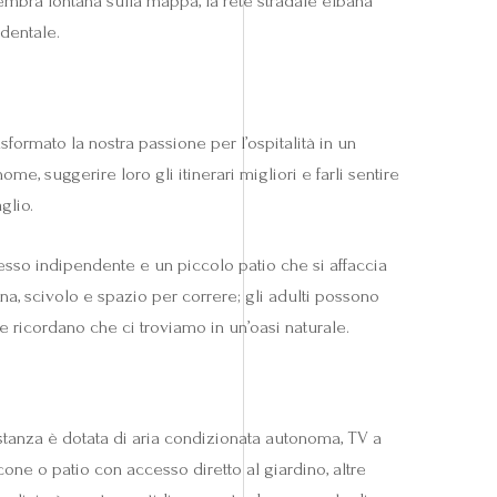
mbra lontana sulla mappa, la rete stradale elbana
identale.
ormato la nostra passione per l’ospitalità in un
me, suggerire loro gli itinerari migliori e farli sentire
glio.
resso indipendente e un piccolo patio che si affaccia
na, scivolo e spazio per correre; gli adulti possono
e ricordano che ci troviamo in un’oasi naturale.
stanza è dotata di aria condizionata autonoma, TV a
one o patio con accesso diretto al giardino, altre