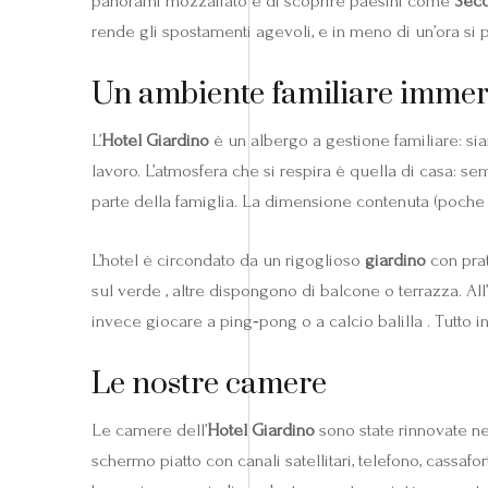
panorami mozzafiato e di scoprire paesini come
Sec
rende gli spostamenti agevoli, e in meno di un’ora si p
Un ambiente familiare immer
L’
Hotel Giardino
è un albergo a gestione familiare: si
lavoro. L’atmosfera che si respira è quella di casa: semp
parte della famiglia. La dimensione contenuta (poche
L’hotel è circondato da un rigoglioso
giardino
con prat
sul verde , altre dispongono di balcone o terrazza. Al
invece giocare a ping‑pong o a calcio balilla . Tutto i
Le nostre camere
Le camere dell’
Hotel Giardino
sono state rinnovate ne
schermo piatto con canali satellitari, telefono, cassa