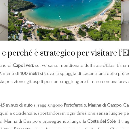
 e perché è strategico per visitare l’
mune di
Capoliveri
, sul versante meridionale dell’Isola d’Elba. È i
 A meno di
100 metri
si trova la spiaggia di Lacona, una delle più e
questa posizione, gli ospiti possono raggiungere il mare con una br
15 minuti di auto
si raggiungono
Portoferraio
,
Marina di Campo
,
Ca
 quella occidentale, spostandosi in ogni direzione senza lunghe pe
o per Marina di Campo e proseguendo lungo la
Costa del Sole
: il v