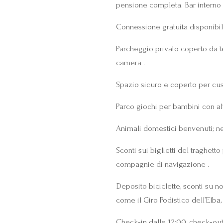
pensione completa. Bar interno
Connessione gratuita disponibile 
Parcheggio privato coperto da t
camera .
Spazio sicuro e coperto per cust
Parco giochi per bambini con alt
Animali domestici benvenuti; nell
Sconti sui biglietti del traghett
compagnie di navigazione .
Deposito biciclette, sconti su n
come il Giro Podistico dell’Elba
Check‑in dalle 12:00, check‑out 