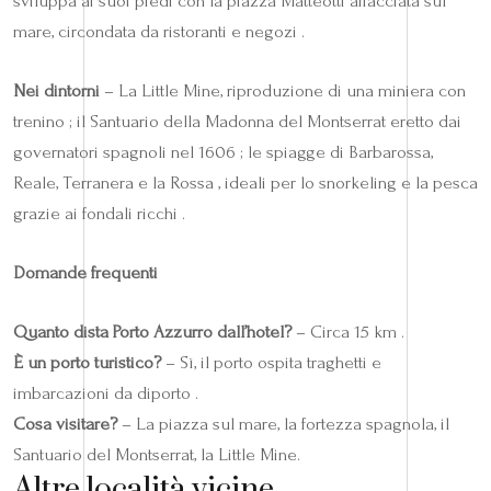
sviluppa ai suoi piedi con la piazza Matteotti affacciata sul
mare, circondata da ristoranti e negozi .
Nei dintorni
– La Little Mine, riproduzione di una miniera con
trenino ; il Santuario della Madonna del Montserrat eretto dai
governatori spagnoli nel 1606 ; le spiagge di Barbarossa,
Reale, Terranera e la Rossa , ideali per lo snorkeling e la pesca
grazie ai fondali ricchi .
Domande frequenti
Quanto dista Porto Azzurro dall’hotel?
– Circa 15 km .
È un porto turistico?
– Sì, il porto ospita traghetti e
imbarcazioni da diporto .
Cosa visitare?
– La piazza sul mare, la fortezza spagnola, il
Santuario del Montserrat, la Little Mine.
Altre località vicine