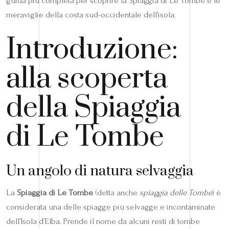
guida più completa per scoprire la Spiaggia di Le Tombe e le
meraviglie della costa sud-occidentale dell’isola.
Introduzione:
alla scoperta
della Spiaggia
di Le Tombe
Un angolo di natura selvaggia
La
Spiaggia di Le Tombe
(detta anche
spiaggia delle Tombe
) è
considerata una delle spiagge più selvagge e incontaminate
dell’Isola d’Elba. Prende il nome da alcuni resti di tombe