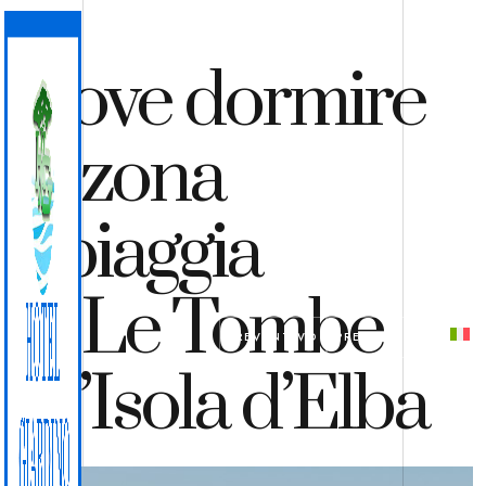
Dove dormire
in zona
Spiaggia
di Le Tombe
PREVENTIVO
PRENOTA
all’Isola d’Elba