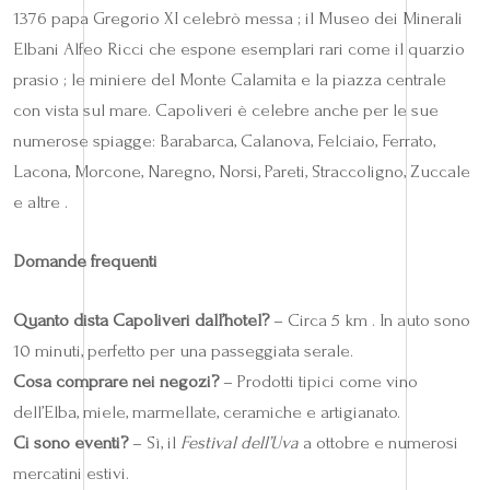
1376 papa Gregorio XI celebrò messa ; il Museo dei Minerali
Elbani Alfeo Ricci che espone esemplari rari come il quarzio
prasio ; le miniere del Monte Calamita e la piazza centrale
con vista sul mare. Capoliveri è celebre anche per le sue
numerose spiagge: Barabarca, Calanova, Felciaio, Ferrato,
Lacona, Morcone, Naregno, Norsi, Pareti, Straccoligno, Zuccale
e altre .
Domande frequenti
Quanto dista Capoliveri dall’hotel?
– Circa 5 km . In auto sono
10 minuti, perfetto per una passeggiata serale.
Cosa comprare nei negozi?
– Prodotti tipici come vino
dell’Elba, miele, marmellate, ceramiche e artigianato.
Ci sono eventi?
– Sì, il
Festival dell’Uva
a ottobre e numerosi
mercatini estivi.