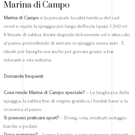
Marina di Campo
Marina di Campo
è la principale località turistica del sud-
ovest e ospita la spiaggia più lunga dell’isola (quasi 1 300 m) .
Il litorale di sabbia dorata degrada dolcemente ed è attaccato
al paese, permettendo di arrivare in spiaggia senza auto . È
ideale per famiglie ma anche per giovani grazie a bar,
ristoranti e vita notturna .
Domande frequenti
Cosa rende Marina di Campo speciale?
– La lunghezza della
spiaggia, la sabbia fine di origine granitica, i fondali bassi e la
vicinanza al paese .
Si possono praticare sport?
– Diving, vela, windsurf, noleggio
barche e pedalò .
Dove mangiare?
– Lungo l’arenile ci sono numerosi ristoranti