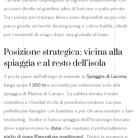
accesso diretto al giardino, altre di balcone o patio privato .
Tra i servizi per il tempo libero sono disponibili un piccolo
parco giochi, un tavolo da ping‑pong e calcio balilla , ideali
per i momenti di svago dopo una giornata al mare.
Posizione strategica: vicina alla
spiaggia e al resto dell’isola
A pochi passi dall’albergo si estende la
Spiaggia di Lacona
,
lunga quasi
1 200 m
e seconda per estensione solo alla
spiaggia di Marina di Campo . La sabbia dorata, il mare
cristallino e i fondali ricchi di posidonia rendono Lacona
perfetta per famiglie con bambini e per chi ama nuotare o fare
snorkeling . Inoltre è l’unica spiaggia dell’Arcipelago toscano
dove sopravvivono le
dune
, che ospitano il profumatissimo
giglio di mare (Pancratium maritimum)
. Dietro la spiaggia si