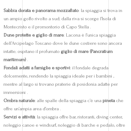
Sabbia dorata e panorama mozzafiato
: la spiaggia si trova in
un ampio golfo rivolto a sud; dalla riva si scorge l’Isola di
Montecristo e il promontorio di Capo Stella .
Dune protette e giglio di mare
: Lacona è l’unica spiaggia
dell’Arcipelago Toscano dove le dune costiere sono ancora
intatte; ospitano il profumato
giglio di mare (Pancratium
maritimum)
.
Fondali adatti a famiglie e sportivi
: il fondale degrada
dolcemente, rendendo la spiaggia ideale per i bambini ,
mentre al largo si trovano praterie di posidonia adatte per
immersioni .
Ombra naturale
: alle spalle della spiaggia c’è una
pineta
che
offre un’ampia area d’ombra .
Servizi e attività
: la spiaggia offre bar, ristoranti, diving center,
noleggio canoe e windsurf, noleggio di barche e pedalo, oltre