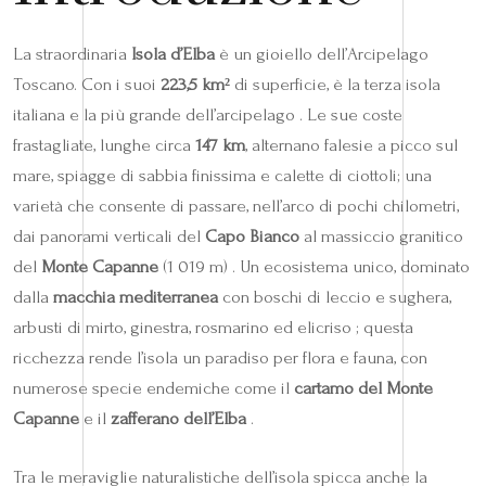
La straordinaria
Isola d’Elba
è un gioiello dell’Arcipelago
Toscano. Con i suoi
223,5 km²
di superficie, è la terza isola
italiana e la più grande dell’arcipelago . Le sue coste
frastagliate, lunghe circa
147 km
, alternano falesie a picco sul
mare, spiagge di sabbia finissima e calette di ciottoli; una
varietà che consente di passare, nell’arco di pochi chilometri,
dai panorami verticali del
Capo Bianco
al massiccio granitico
del
Monte Capanne
(1 019 m) . Un ecosistema unico, dominato
dalla
macchia mediterranea
con boschi di leccio e sughera,
arbusti di mirto, ginestra, rosmarino ed elicriso ; questa
ricchezza rende l’isola un paradiso per flora e fauna, con
numerose specie endemiche come il
cartamo del Monte
Capanne
e il
zafferano dell’Elba
.
Tra le meraviglie naturalistiche dell’isola spicca anche la