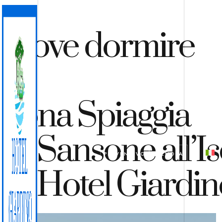
Dove dormire
in
zona Spiaggia
di Sansone all’I
PREVENTIVO
PRENOTA
L’Hotel Giardin