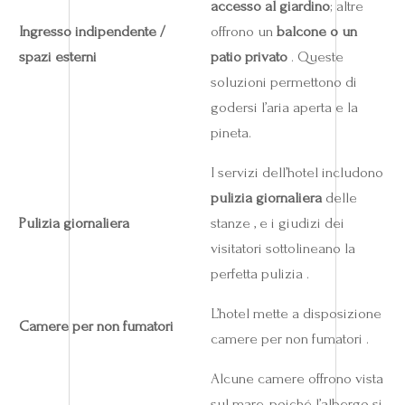
accesso al giardino
; altre
Ingresso indipendente /
offrono un
balcone o un
spazi esterni
patio privato
. Queste
soluzioni permettono di
godersi l’aria aperta e la
pineta.
I servizi dell’hotel includono
pulizia giornaliera
delle
Pulizia giornaliera
stanze , e i giudizi dei
visitatori sottolineano la
perfetta pulizia .
L’hotel mette a disposizione
Camere per non fumatori
camere per non fumatori .
Alcune camere offrono vista
sul mare, poiché l’albergo si