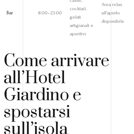
calde,
Area relax
cocktail,
Bar
8:00–23:00
all’aperto
gelati
disponibile
artigianali e
aperitivi
Come arrivare
all’Hotel
Giardino e
spostarsi
sull’isola