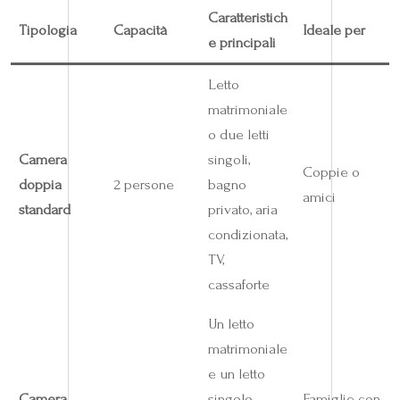
Caratteristich
Tipologia
Capacità
Ideale per
e principali
Letto
matrimoniale
o due letti
Camera
singoli,
Coppie o
doppia
2 persone
bagno
amici
standard
privato, aria
condizionata,
TV,
cassaforte
Un letto
matrimoniale
e un letto
Camera
singolo,
Famiglie con