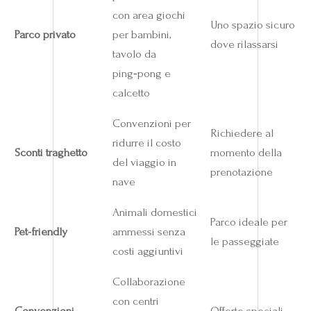
con area giochi
Uno spazio sicuro
Parco privato
per bambini,
dove rilassarsi
tavolo da
ping‑pong e
calcetto
Convenzioni per
Richiedere al
ridurre il costo
Sconti traghetto
momento della
del viaggio in
prenotazione
nave
Animali domestici
Parco ideale per
Pet‑friendly
ammessi senza
le passeggiate
costi aggiuntivi
Collaborazione
con centri
Convenzioni
Offerte speciali