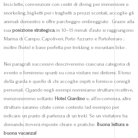
biciclette, convenzioni con centri di diving per immersioni e
snorkeling, biglietti per i traghetti a prezzi scontati, accoglie gli
animali domestici e offre parcheggio ombreggiato . Grazie alla
sua
posizione strategica
, in 10–15 minuti d’auto si raggiungono
Marina di Campo, Capoliveri, Porto Azzurro e Portoferraio ;
inoltre l’hotel è base perfetta per trekking e mountain bike .
Nei paragrafi successivi descriveremo ciascuna categoria di
evento e forniremo spunti su cosa visitare nei dintorni. Il tono
della guida è quello di chi accoglie ospiti e fornisce consigli
personali. Quando negli esempi nominiamo strutture ricettive,
menzioneremo soltanto
Hotel Giardino
e, all’occorrenza, altre
strutture saranno citate come contesto (ad esempio per
indicare un punto di partenza di un trek). Se un visitatore ha
domande, troverà risposte chiare e pratiche.
Buona lettura e
buona vacanza!