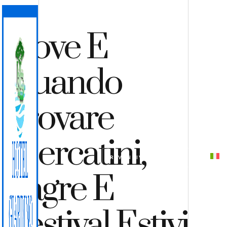
Dove E
Quando
Trovare
Mercatini,
PREVENTIVO
PRENOTA
Sagre E
Festival Estivi