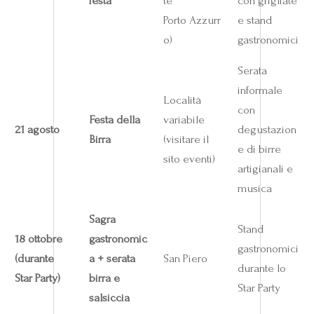
festa
te
con grigliate
Porto Azzurr
e stand
o)
gastronomici
Serata
informale
Località
con
Festa della
variabile
21 agosto
degustazion
Birra
(visitare il
e di birre
sito eventi)
artigianali e
musica
Sagra
Stand
18 ottobre
gastronomic
gastronomici
(durante
a + serata
San Piero
durante lo
Star Party)
birra e
Star Party
salsiccia