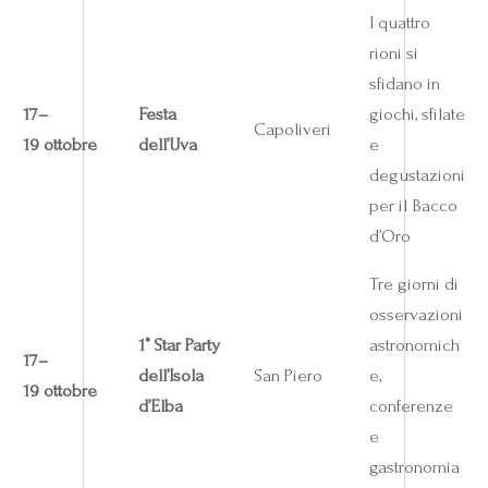
I quattro
rioni si
sfidano in
17–
Festa
giochi, sfilate
Capoliveri
19 ottobre
dell’Uva
e
degustazioni
per il Bacco
d’Oro
Tre giorni di
osservazioni
1° Star Party
astronomich
17–
dell’Isola
San Piero
e,
19 ottobre
d’Elba
conferenze
e
gastronomia