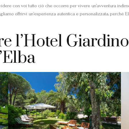
idere con voi tutto ciò che occorre per vivere un’avventura indim
, vogliamo offrirvi un’esperienza autentica e personalizzata, perch
re l’Hotel Giardin
l’Elba