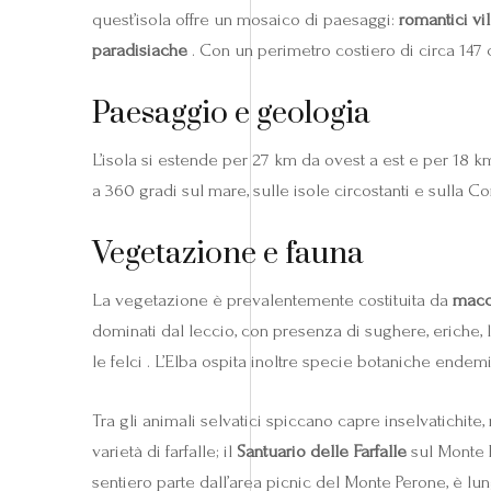
quest’isola offre un mosaico di paesaggi:
romantici vil
paradisiache
. Con un perimetro costiero di circa 147 c
Paesaggio e geologia
L’isola si estende per 27 km da ovest a est e per 18 km
a 360 gradi sul mare, sulle isole circostanti e sulla
Vegetazione e fauna
La vegetazione è prevalentemente costituita da
macc
dominati dal leccio, con presenza di sughere, eriche, le
le felci . L’Elba ospita inoltre specie botaniche ende
Tra gli animali selvatici spiccano capre inselvatichite, 
varietà di farfalle; il
Santuario delle Farfalle
sul Monte 
sentiero parte dall’area picnic del Monte Perone, è lun