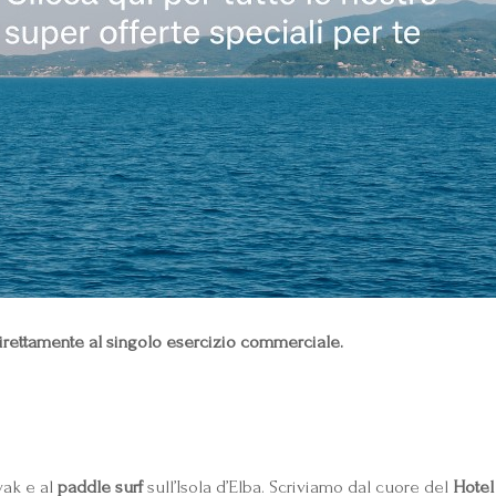
vi direttamente al singolo esercizio commerciale.
yak e al
paddle surf
sull’Isola d’Elba. Scriviamo dal cuore del
Hotel