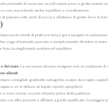
oste permette di osservare uccelli marini, pesci e grotte marine se
le e core, ma richiede anche equilibrio e coordinazione.
i passare sotto archi di roccia e all’interno di grotte dove le bar
)
 dopo pochi minuti di pratica si riesce già a navigare in autonomia
 fare yoga al tramonto, pescare o semplicemente divertirsi in mare 
 braccia, migliorando postura ed equilibrio.
 e del mare.
Le escursioni devono svolgersi solo in condizioni di 
ben allenati
.
mpre consigliati: giubbotto salvagente, scarpe da scoglio, cappell
pagaia e, se si utilizza un kayak coperto, spraydeck.
 ci sono servizi; occorre rifornirsi prima della partenza.
iare con altre persone o affidarsi a guide qualificate. La maggior p