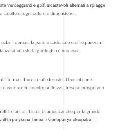
llate verdeggianti e golfi incantevoli alternati a spiagge
 e calette di ogni colore e dimensione .
 s.l.m.) domina la parte occidentale e offre panorami
nianza di una storia geologica complessa .
alla forma arborea e alle foreste . I boschi sono
si e carpini neri, mentre nelle valli fresche prosperano
rettili e anfibi . L’isola è famosa anche per la grande
ynthia polyxena linnea
e
Gonepteryx cleopatra
. Il