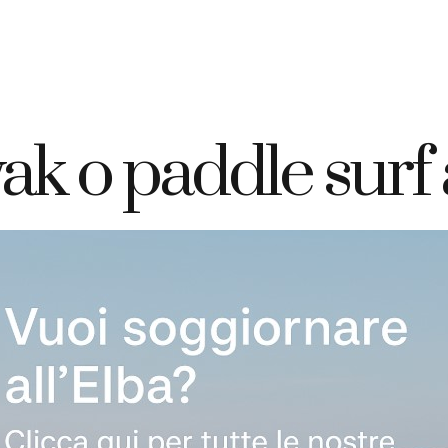
+39 335 7925420
info@elbahotelgiardino.it
PRENOTA
ome
Camere
Traghetti
Isola d’Elba
ak o paddle surf 