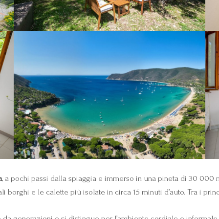
a
, a pochi passi dalla spiaggia e immerso in una pineta di 30 000 
 borghi e le calette più isolate in circa 15 minuti d’auto. Tra i prin
to da generazioni e si distingue per l’ambiente cordiale e informale