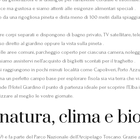
ice ma gustosa e siamo attenti alle esigenze alimentari speciali .
 da una rigogliosa pineta e dista meno di 100 metri dalla spiaggia
e corpi separati e dispongono di bagno privato, TV satellitare, tele
 diretto al giardino oppure la vista sulla pineta .
le aree comuni, parcheggio coperto per ciascuna camera, noleggio b
o assistervi nell’acquisto di biglietti scontati per il traghetto .
si raggiungono in pochi minuti località come Capoliveri, Porto Azzu
na un perfetto campo base per esplorare l’isola sia via terra che v
e l’Hotel Giardino il punto di partenza ideale per scoprire l’Elba i
nizzare al meglio le vostre giornate.
 natura, clima e bi
m²) e fa parte del Parco Nazionale dell’Arcipelago Toscano. Grazie al