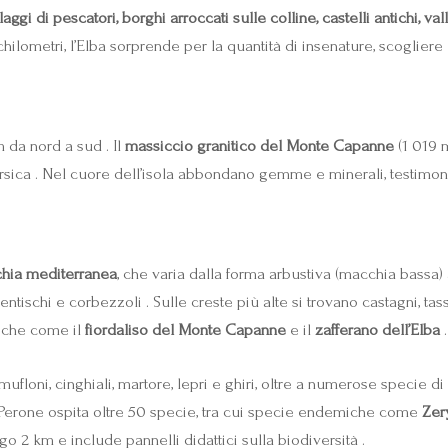
laggi di pescatori, borghi arroccati sulle colline, castelli antichi, va
hilometri, l’Elba sorprende per la quantità di insenature, scogliere
 da nord a sud . Il
massiccio granitico del Monte Capanne
(1 019 m
 Corsica . Nel cuore dell’isola abbondano gemme e minerali, testimo
hia mediterranea
, che varia dalla forma arbustiva (macchia bassa) 
ntischi e corbezzoli . Sulle creste più alte si trovano castagni, tas
miche come il
fiordaliso del Monte Capanne
e il
zafferano dell’Elba
.
mufloni, cinghiali, martore, lepri e ghiri, oltre a numerose specie di 
Perone ospita oltre 50 specie, tra cui specie endemiche come
Zer
go 2 km e include pannelli didattici sulla biodiversità .