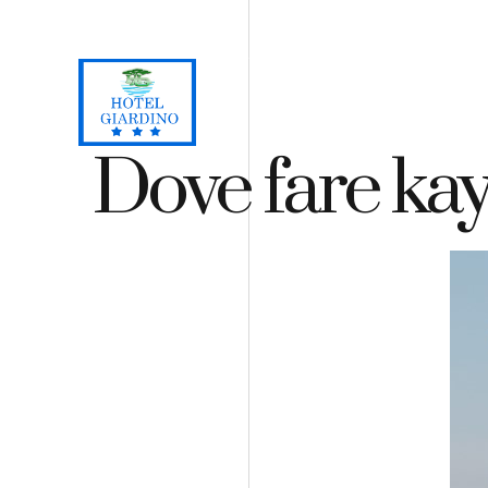
Loc. Lacona, Capoliveri - Isola d'Elba
+39 0565 964059
H
Dove fare kay