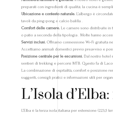
preparati con ingredienti di qualità; la cucina è sempl
Ubicazione e contesto naturale.
L’albergo è circondato
tavoli da ping‑pong e calcio balilla .
Comfort delle camere.
Le camere sono distribuite in tr
o patio a seconda della tipologia . Molte hanno accesso
Servizi inclusi.
Offriamo connessione Wi‑Fi gratuita nel
Accettiamo animali domestici previo preavviso e possiam
Posizione centrale per le escursioni.
Dal nostro hotel 
sentieri di trekking e percorsi MTB. Questo fa di Laco
La combinazione di ospitalità, comfort e posizione rend
suggeriti, consigli pratici e informazioni utili per orga
L’Isola d’Elba:
L’Elba è la terza isola italiana per estensione (223,5 k