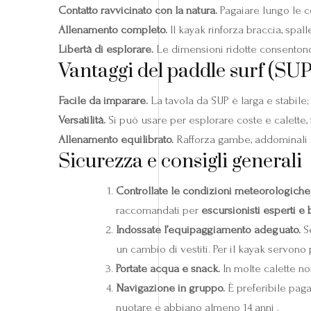
Contatto ravvicinato con la natura.
Pagaiare lungo le c
Allenamento completo.
Il kayak rinforza braccia, spal
Libertà di esplorare.
Le dimensioni ridotte consentono d
Vantaggi del paddle surf (SUP
Facile da imparare.
La tavola da SUP è larga e stabile;
Versatilità.
Si può usare per esplorare coste e calette,
Allenamento equilibrato.
Rafforza gambe, addominali e
Sicurezza e consigli generali
Controllate le condizioni meteorologiche
raccomandati per
escursionisti esperti e 
Indossate l’equipaggiamento adeguato.
Se
un cambio di vestiti. Per il kayak servono 
Portate acqua e snack.
In molte calette non
Navigazione in gruppo.
È preferibile paga
nuotare e abbiano almeno 14 anni .