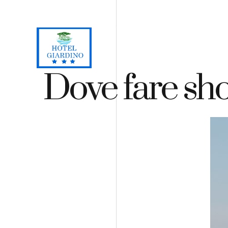
Loc. Lacona, Capoliveri - Isola d'Elba
+39 0565 964059
H
Dove fare sho