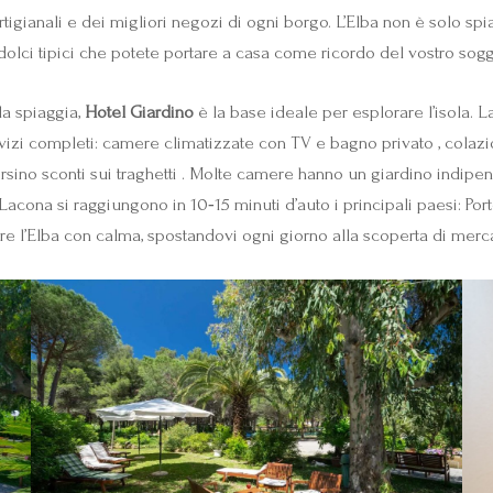
rtigianali e dei migliori negozi di ogni borgo. L’Elba non è solo sp
i dolci tipici che potete portare a casa come ricordo del vostro sog
la spiaggia,
Hotel Giardino
è la base ideale per esplorare l’isola. 
rvizi completi: camere climatizzate con TV e bagno privato , colazio
persino sconti sui traghetti . Molte camere hanno un giardino ind
da Lacona si raggiungono in 10‑15 minuti d’auto i principali paesi: P
e l’Elba con calma, spostandovi ogni giorno alla scoperta di merca