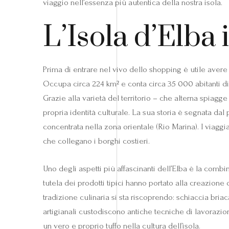
viaggio nell’essenza più autentica della nostra isola.
L’Isola d’Elba 
Prima di entrare nel vivo dello shopping è utile avere
Occupa circa 224 km² e conta circa 35 000 abitanti dis
Grazie alla varietà del territorio – che alterna spiag
propria identità culturale. La sua storia è segnata da
concentrata nella zona orientale (Rio Marina). I viagg
che collegano i borghi costieri.
Uno degli aspetti più affascinanti dell’Elba è la combi
tutela dei prodotti tipici hanno portato alla creazione
tradizione culinaria si sta riscoprendo: schiaccia bria
artigianali custodiscono antiche tecniche di lavorazio
un vero e proprio tuffo nella cultura dell’isola.