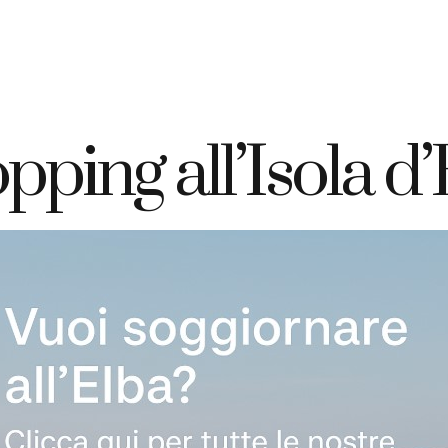
+39 335 7925420
info@elbahotelgiardino.it
PRENOTA
ome
Camere
Traghetti
Isola d’Elba
pping all’Isola d