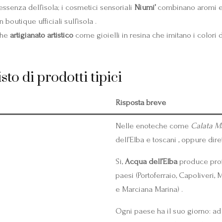
’essenza dell’isola; i cosmetici sensoriali
Niumi’
combinano aromi e 
boutique ufficiali sull’isola .
che
artigianato artistico
come gioielli in resina che imitano i colori de
to di prodotti tipici
Risposta breve
Nelle enoteche come
Calata Ma
dell’Elba e toscani , oppure dire
Sì,
Acqua dell’Elba
produce profu
paesi (Portoferraio, Capoliveri,
e Marciana Marina) .
Ogni paese ha il suo giorno: ad 