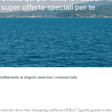
vi direttamente al singolo esercizio commerciale.
iedendo dove fare shopping sull’Isola d’Elba? Questa guida scritta 