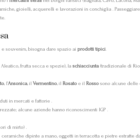
ono i
mercatini serali
nei borghi turistici (Bagnaia, Cavo, Lacona, Ma
miche, gioielli, acquerelli e lavorazioni in conchiglia . Passeggiare 
te.
asa
ti e souvenirs, bisogna dare spazio ai
prodotti tipici
.
leatico, frutta secca e spezie), la
schiacciunta
(tradizionale di Rio
to
, l’
Ansonica
, il
Vermentino
, il
Rosato
e il
Rosso
sono alcune delle e
duti in mercati e fattorie .
apprezzate; alcune aziende hanno riconoscimenti IGP .
ri di mirto) .
 ceramiche dipinte a mano, oggetti in terracotta e pietre estratte dal