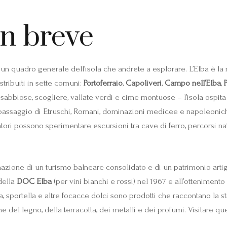
in breve
 un quadro generale dell’isola che andrete a esplorare. L’Elba è la
tribuiti in sette comuni:
Portoferraio
,
Capoliveri
,
Campo nell’Elba
,
ge sabbiose, scogliere, vallate verdi e cime montuose – l’isola osp
l passaggio di Etruschi, Romani, dominazioni medicee e napoleonich
iatori possono sperimentare escursioni tra cave di ferro, percorsi 
nazione di un turismo balneare consolidato e di un patrimonio artigi
 della
DOC Elba
(per vini bianchi e rossi) nel 1967 e all’ottenimento
ca, sportella e altre focacce dolci sono prodotti che raccontano la
ne del legno, della terracotta, dei metalli e dei profumi. Visitare 