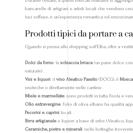
Durante l’estate, a questi mercati mattutini si aggiung
bancarelle di artigiani e artisti locali che vendono cera
luci soffuse, è un’esperienza romantica ed emozionan
Prodotti tipici da portare a c
Quando si pensa allo shopping sull’Elba, oltre a vesti
Dolci da forno
: la
schiaccia briaca
(un pane dolce con A
naturale) .
Vini e liquori
: il
vino Aleatico Passito
(DOCG), il
Mosca
enoteche o direttamente nelle cantine .
Miele e marmellate
: sono prodotti in tutta l’isola e ven
Olio extravergine
: l’olio di oliva elbano ha qualità 
Pecorini e caprini
locali .
Birra artigianale
e liquori a base di erbe (Aleatico, liquo
Ceramiche, pietre e minerali
: nelle botteghe troverete