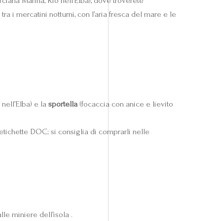
rciana Marina, Rio nell’Elba), dove troverete
tra i mercatini notturni, con l’aria fresca del mare e le
 nell’Elba) e la
sportella
(focaccia con anice e lievito
tichette DOC; si consiglia di comprarli nelle
le miniere dell’isola .