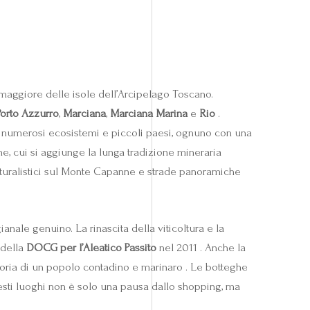
 maggiore delle isole dell’Arcipelago Toscano.
Porto Azzurro
,
Marciana
,
Marciana Marina
e
Rio
.
ita numerosi ecosistemi e piccoli paesi, ognuno con una
e, cui si aggiunge la lunga tradizione mineraria
naturalistici sul Monte Capanne e strade panoramiche
anale genuino. La rinascita della viticoltura e la
 della
DOCG per l’Aleatico Passito
nel 2011 . Anche la
 storia di un popolo contadino e marinaro . Le botteghe
questi luoghi non è solo una pausa dallo shopping, ma