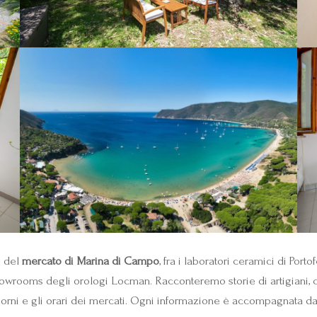
i del
mercato di Marina di Campo
, fra i laboratori ceramici di Port
wrooms degli orologi Locman. Racconteremo storie di artigiani, con
rni e gli orari dei mercati. Ogni informazione è accompagnata da rif