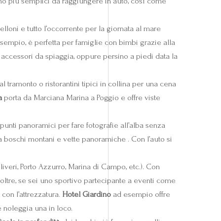
o più semplici da raggiungere in auto, così come
lloni e tutto l’occorrente per la giornata al mare
esempio, è perfetta per famiglie con bimbi grazie alla
 accessori da spiaggia, oppure persino a piedi data la
tramonto o ristorantini tipici in collina per una cena
a
porta da Marciana Marina a Poggio e offre viste
punti panoramici per fare fotografie all’alba senza
a boschi montani e vette panoramiche . Con l’auto si
oliveri, Porto Azzurro, Marina di Campo, etc.). Con
noltre, se sei uno sportivo partecipante a eventi come
 con l’attrezzatura.
Hotel Giardino
ad esempio offre
e noleggia una in loco.