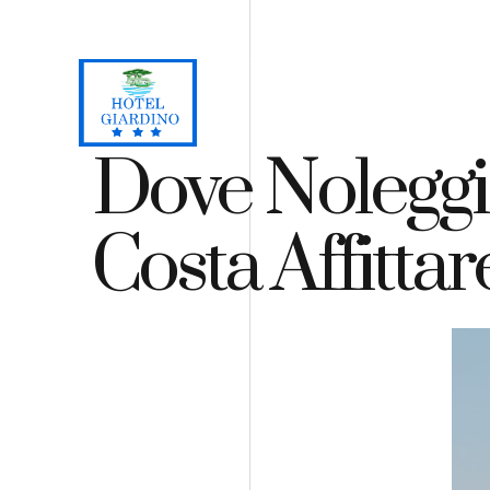
Loc. Lacona, Capoliveri - Isola d'Elba
+39 0565 964059
H
Dove Noleggi
Costa Affittar