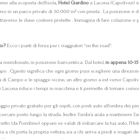
rno alla scoperta dell’isola,
Hotel Giardino
a Lacona (Capoliveri) è
rso in un parco privato di 30.000 m² con pineta . La posizione è d
i attraverso le dune costiere protette . Immagina di fare colazion
to?
Ecco i punti di forza per i viaggiatori “on the road”:
a meridionale, in posizione baricentrica. Dal hotel,
in appena 10-15 
mpo . Questo significa che ogni giorno puoi scegliere una direzion
 di Campo e le spiagge vicine, un altro giorno a est verso Capolive
tà di Lacona riduce i tempi in macchina e ti permette di tornare c
ggio privato gratuito per gli ospiti, con posti auto all’ombra dei p
cercare posto lungo la strada. Inoltre l’ombra aiuta a mantenere l’a
hetto (da Piombino) oppure se valuti di imbarcare la tua auto, l’Hote
 a chi porta la propria vettura, sia a chi arriva a piedi e magari