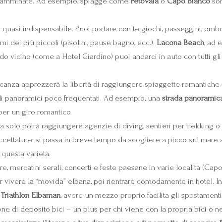
e camminate. Ad esempio, spiagge come
Fetovaia
o
Capo Bianco
son
 quasi indispensabile. Puoi portare con te giochi, passeggini, ombre
tmi dei più piccoli (pisolini, pause bagno, ecc.).
Lacona Beach
, ad 
o vicino (come a Hotel Giardino) puoi andarci in auto con tutti gli
anza apprezzerà la libertà di raggiungere spiaggette romantiche al 
oli panoramici poco frequentati. Ad esempio, una
strada panoramic
per un giro romantico.
 solo potrà raggiungere agenzie di diving, sentieri per trekking o 
ccettature: si passa in breve tempo da scogliere a picco sul mare 
 questa varietà.
gre, mercatini serali, concerti e feste paesane in varie località (Cap
er vivere la “movida” elbana, poi rientrare comodamente in hotel. I
l
Triathlon Elbaman
, avere un mezzo proprio facilita gli spostamenti
one di deposito bici – un plus per chi viene con la propria bici o n