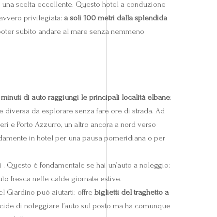
 una scelta eccellente. Questo hotel a conduzione
avvero privilegiata:
a soli 100 metri dalla splendida
e e poter subito andare al mare senza nemmeno
minuti di auto raggiungi le principali località elbane
:
e diversa da esplorare senza fare ore di strada. Ad
ri e Porto Azzurro, un altro ancora a nord verso
omodamente in hotel per una pausa pomeridiana o per
ini . Questo è fondamentale se hai un’auto a noleggio:
uto fresca nelle calde giornate estive.
l Giardino può aiutarti: offre
biglietti del traghetto a
 decide di noleggiare l’auto sul posto ma ha comunque