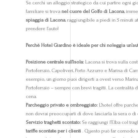
Se cerchi un alloggio strategico da cui partire ogni gio
familiare si trova
nel cuore del Golfo di Lacona
, imme
spiaggia di Lacona
, raggiungibile a piedi in 5 minut
prendere l’auto!
Perché Hotel Giardino è ideale per chi noleggia un’au
Posizione centrale sull’isola:
Lacona si trova sulla cost
Portoferraio, Capoliveri, Porto Azzurro e Marina di Ca
esempio, un giorno puoi dirigerti a ovest verso Marina
Portoferraio – sempre con brevi tragitti. La centrali
cena.
Parcheggio privato e ombreggiato:
L’hotel offre parche
non dovrai preoccuparti di dove lasciarla la sera o di 
Servizio traghetti scontato:
Se raggiungi l’Elba col trag
tariffe scontate per i clienti
. Questo può far comodo sia