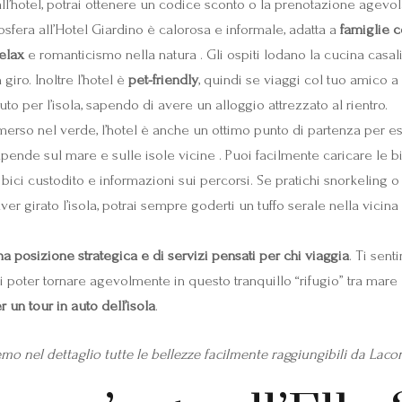
’hotel, potrai ottenere un codice sconto o la prenotazione agevol
sfera all’Hotel Giardino è calorosa e informale, adatta a
famiglie 
relax
e romanticismo nella natura . Gli ospiti lodano la cucina casali
giro. Inoltre l’hotel è
pet-friendly
, quindi se viaggi col tuo amico 
uto per l’isola, sapendo di avere un alloggio attrezzato al rientro.
so nel verde, l’hotel è anche un ottimo punto di partenza per escu
pende sul mare e sulle isole vicine . Puoi facilmente caricare le bic
o bici custodito e informazioni sui percorsi. Se pratichi snorkeling 
er girato l’isola, potrai sempre goderti un tuffo serale nella vicina 
a posizione strategica e di servizi pensati per chi viaggia
. Ti sent
 poter tornare agevolmente in questo tranquillo “rifugio” tra mare e
 un tour in auto dell’isola
.
emo nel dettaglio tutte le bellezze facilmente raggiungibili da Lacon