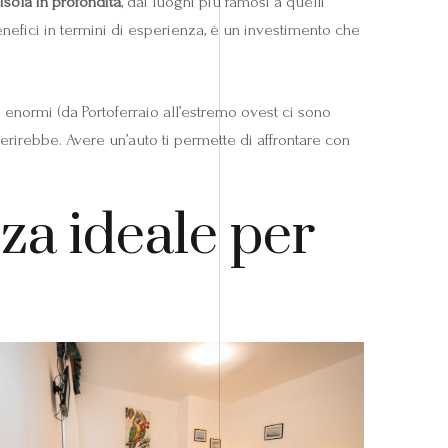
isola in profondità
, dai luoghi più famosi a quelli
enefici in termini di esperienza, è un investimento che
o enormi (da Portoferraio all’estremo ovest ci sono
erirebbe. Avere un’auto ti permette di affrontare con
nza ideale per