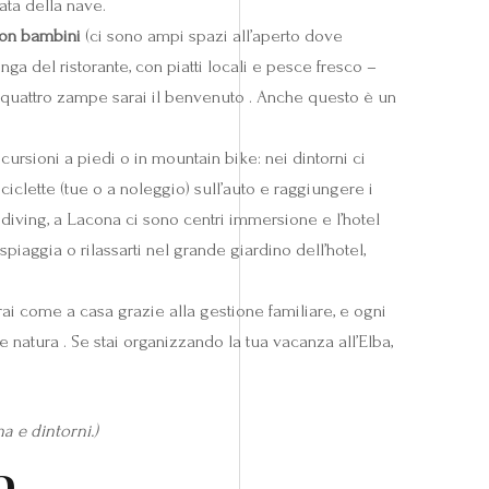
ata della nave.
con bambini
(ci sono ampi spazi all’aperto dove
nga del ristorante, con piatti locali e pesce fresco –
a quattro zampe sarai il benvenuto . Anche questo è un
rsioni a piedi o in mountain bike: nei dintorni ci
iclette (tue o a noleggio) sull’auto e raggiungere i
o diving, a Lacona ci sono centri immersione e l’hotel
spiaggia o rilassarti nel grande giardino dell’hotel,
irai come a casa grazie alla gestione familiare, e ogni
 natura . Se stai organizzando la tua vacanza all’Elba,
a e dintorni.)