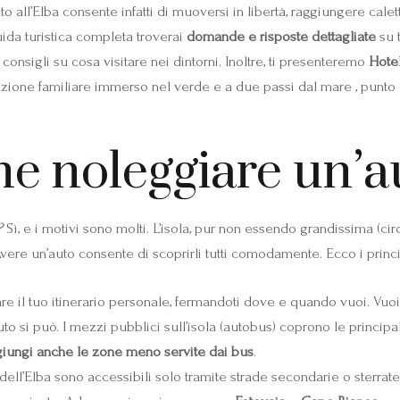
 all’Elba consente infatti di muoversi in libertà, raggiungere calet
uida turistica completa troverai
domande e risposte dettagliate
su t
consigli su cosa visitare nei dintorni. Inoltre, ti presenteremo
Hote
uzione familiare immerso nel verde e a due passi dal mare , punto d
e noleggiare un’au
?
Sì, e i motivi sono molti. L’isola, pur non essendo grandissima (cir
Avere un’auto consente di scoprirli tutti comodamente. Ecco i princi
e il tuo itinerario personale, fermandoti dove e quando vuoi. Vuoi 
 si può. I mezzi pubblici sull’isola (autobus) coprono le principali 
giungi anche le zone meno servite dai bus
.
ll’Elba sono accessibili solo tramite strade secondarie o sterrate. 