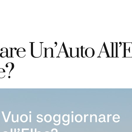
+39 335 7925420
info@elbahotelgiardino.it
PRENOTA
ome
Camere
Traghetti
Isola d’Elba
are Un’Auto All’
e?