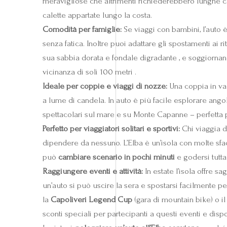
meravigliose che altrimenti richiederebbero lungh
calette appartate lungo la costa.
Comodità per famiglie:
Se viaggi con bambini, l’auto è
senza fatica. Inoltre puoi adattare gli spostamenti ai ri
sua sabbia dorata e fondale digradante , e soggiornand
vicinanza di soli 100 metri .
Ideale per coppie e viaggi di nozze:
Una coppia in vac
a lume di candela. In auto è più facile esplorare ang
spettacolari sul mare e su Monte Capanne – perfetta 
Perfetto per viaggiatori solitari e sportivi:
Chi viaggia da
dipendere da nessuno. L’Elba è un’isola con molte sfa
può
cambiare scenario in pochi minuti
e godersi tutta
Raggiungere eventi e attività:
In estate l’isola offre sa
un’auto si può uscire la sera e spostarsi facilmente p
la
Capoliveri Legend Cup
(gara di mountain bike) o i
sconti speciali per partecipanti a questi eventi e disp