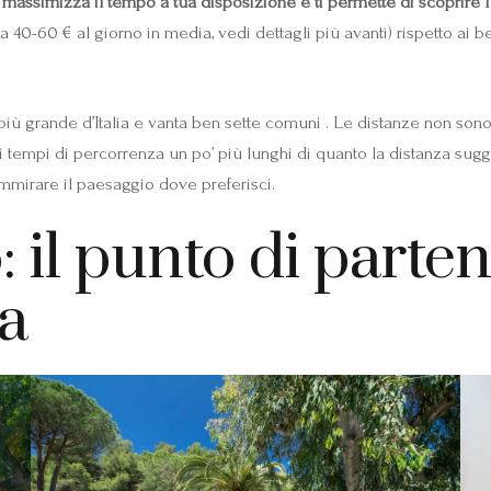
é
massimizza il tempo a tua disposizione e ti permette di scoprire l’
 40-60 € al giorno in media, vedi dettagli più avanti) rispetto ai b
 più grande d’Italia e vanta ben sette comuni . Le distanze non son
 i tempi di percorrenza un po’ più lunghi di quanto la distanza sugg
mirare il paesaggio dove preferisci.
 il punto di parte
ba