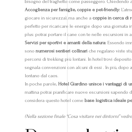
bisogno del traghetto come passeggero. Chiedendo all
Accoglienza per famiglie, coppie e pet-friendly:
L’atmo
giocare in sicurezza), ma anche a
coppie in cerca di 
perfetto per ricaricare le energie dopo una giornata in 
plus: potrai portare il cane con te nelle escursioni in a
Servizi per sportivi e amanti della natura:
Essendo immer
sono
numerosi sentieri collinari
che regalano viste stu
percorsi di trekking più lontani. In hotel trovi deposit
segnala convenzioni con alcuni di essi . In più, dopo av
lontano dal caos.
In poche parole,
Hotel Giardino unisce i vantaggi di un
mattina potrai pianificare nuove escursioni sapendo di
considera questo hotel come
base logistica ideale per
(Nella sezione finale “Cosa visitare nei dintorni” vedr