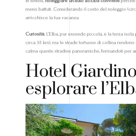
In sintesi,
noleggiare un’auto all’Elba conviene
perch
meno battuti. Considerando il costo del noleggio (circa
arricchisce la tua vacanza.
Curiosità:
L’Elba, pur essendo piccola, è la terza isola
circa 35 km), ma le strade tortuose di collina rendono
calma queste stradine panoramiche, fermandoti per am
Hotel Giardino:
esplorare l’El