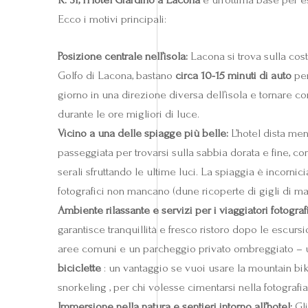
Ecco i motivi principali:
Posizione centrale nell’isola:
Lacona si trova sulla costa
Golfo di Lacona, bastano
circa 10-15 minuti di auto
per
giorno in una direzione diversa dell’isola e tornare 
durante le ore migliori di luce.
Vicino a una delle spiagge più belle:
L’hotel dista me
passeggiata per trovarsi sulla sabbia dorata e fine, co
serali sfruttando le ultime luci. La spiaggia è incornic
fotografici non mancano (dune ricoperte di gigli di mar
Ambiente rilassante e servizi per i viaggiatori fotografi
garantisce tranquillità e fresco ristoro dopo le escurs
aree comuni e un parcheggio privato ombreggiato – util
biciclette
: un vantaggio se vuoi usare la mountain bik
snorkeling , per chi volesse cimentarsi nella fotograf
Immersione nella natura e sentieri intorno all’hotel:
Gli