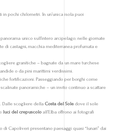
 in pochi chilometri. In un’unica isola puoi
n panorama unico sull’intero arcipelago; nelle giornate
este di castagni, macchia mediterranea profumata e
 scogliere granitiche – bagnate da un mare turchese
 candide o da pini marittimi verdissimi.
antiche fortificazioni. Passeggiando per borghi come
i, scalinate panoramiche – un invito continuo a scattare
a. Dalle scogliere della
Costa del Sole
dove il sole
le
luci del crepuscolo
all’Elba offrono ai fotografi
o di Capoliveri presentano paesaggi quasi “lunari” dai