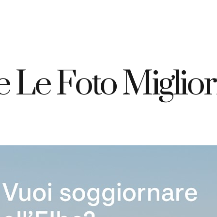
+39 335 7925420
info@elbahotelgiardino.it
PRENOTA
ome
Camere
Traghetti
Isola d’Elba
 Le Foto Migliori