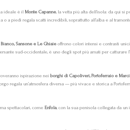
za ideale è il
Monte Capanne
, la vetta più alta dell’isola: da qui s
 o a piedi regala scatti incredibili, soprattutto all’alba e al tramon
 Bianco, Sansone e Le Ghiaie
offrono colori intensi e contrasti unic
 versante sud-occidentale, è uno degli spot più amati per catturare 
 troveranno ispirazione nei
borghi di Capoliveri, Portoferraio e Marc
borgo regala un’atmosfera diversa — più vivace e storica a Portofer
ma spettacolari, come
Enfola
, con la sua penisola collegata da un