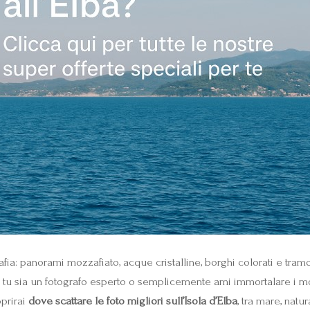
afia: panorami mozzafiato, acque cristalline, borghi colorati e tr
he tu sia un fotografo esperto o semplicemente ami immortalare i m
oprirai
dove scattare le foto migliori sull’Isola d’Elba
, tra mare, natu