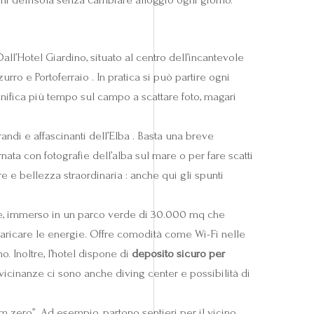
Dall’Hotel Giardino, situato al centro dell’incantevole
ro e Portoferraio . In pratica si può partire ogni
nifica più tempo sul campo a scattare foto, magari
randi e affascinanti dell’Elba . Basta una breve
nata con fotografie dell’alba sul mare o per fare scatti
e e bellezza straordinaria : anche qui gli spunti
re, immerso in un parco verde di 30.000 mq che
ricaricare le energie. Offre comodità come Wi-Fi nelle
. Inoltre, l’hotel dispone di
deposito sicuro per
vicinanze ci sono anche diving center e possibilità di
m zero”. Ad esempio, partono sentieri per il vicino