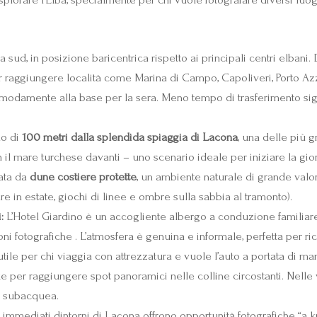
 sud, in posizione baricentrica rispetto ai principali centri elbani. 
 raggiungere località come Marina di Campo, Capoliveri, Porto Azzur
comodamente alla base per la sera. Meno tempo di trasferimento sig
no di
100 metri dalla splendida spiaggia di Lacona
, una delle più g
n il mare turchese davanti – uno scenario ideale per iniziare la gior
iata da
dune costiere protette
, un ambiente naturale di grande valor
e in estate, giochi di linee e ombre sulla sabbia al tramonto).
:
L’Hotel Giardino è un accogliente albergo a conduzione familia
ioni fotografiche . L’atmosfera è genuina e informale, perfetta per 
e per chi viaggia con attrezzatura e vuole l’auto a portata di mano
e per raggiungere spot panoramici nelle colline circostanti. Nelle 
ia subacquea.
 immediati dintorni di Lacona offrono opportunità fotografiche “a k