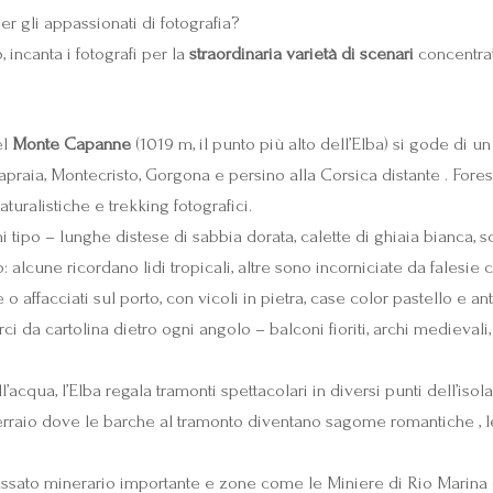
r gli appassionati di fotografia?
 incanta i fotografi per la
straordinaria varietà di scenari
concentrati
el
Monte Capanne
(1019 m, il punto più alto dell’Elba) si gode di u
Capraia, Montecristo, Gorgona e persino alla Corsica distante . For
turalistiche e trekking fotografici.
 tipo – lunghe distese di sabbia dorata, calette di ghiaia bianca,
o: alcune ricordano lidi tropicali, altre sono incorniciate da falesie
e o affacciati sul porto, con vicoli in pietra, case color pastello e 
rci da cartolina dietro ogni angolo – balconi fioriti, archi medieval
acqua, l’Elba regala tramonti spettacolari in diversi punti dell’isol
ferraio dove le barche al tramonto diventano sagome romantiche , 
assato minerario importante e zone come le Miniere di Rio Marina 