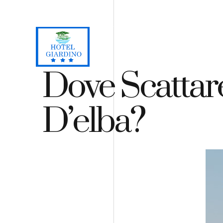
Loc. Lacona, Capoliveri - Isola d'Elba
+39 0565 964059
H
Dove Scattare
D’elba?