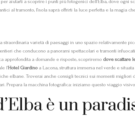
er aiutarti a scoprire i punti più fotogenici dell’Elba, dove ogni s
ici al tramonto, l’isola saprà offrirti la luce perfetta e la magia c
na straordinaria varietà di paesaggi in uno spazio relativamente pi
e, sentieri che conducono a panorami spettacolari e tramonti infuocat
tica approfondita a domande e risposte, scopriremo
dove scattare le
e l’
Hotel Giardino
a Lacona, struttura immersa nel verde e situata i
fiche elbane. Troverai anche consigli tecnici sui momenti migliori de
ari. Prepara la macchina fotografica: iniziamo questo viaggio visivo 
d’Elba è un paradis