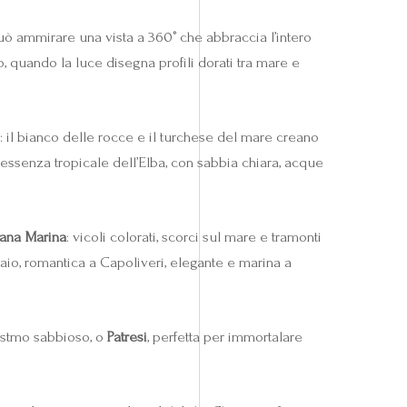
i può ammirare una vista a 360° che abbraccia l’intero
to, quando la luce disegna profili dorati tra mare e
i: il bianco delle rocce e il turchese del mare creano
l’essenza tropicale dell’Elba, con sabbia chiara, acque
iana Marina
: vicoli colorati, scorci sul mare e tramonti
raio, romantica a Capoliveri, elegante e marina a
 istmo sabbioso, o
Patresi
, perfetta per immortalare