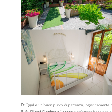
D:
Qual è un buon punto di partenza, logisticamente co
R:
Sì, l’Hotel Giardino a Lacona
è un’ottima base per es