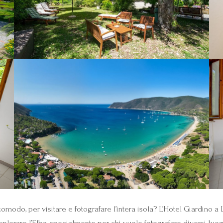
modo, per visitare e fotografare l’intera isola? L’Hotel Giardino 
plorare l’Elba, specialmente per chi vuole fotografare diversi luog