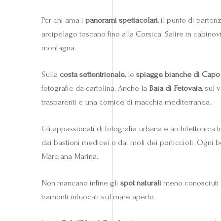
Per chi ama i
panorami spettacolari
, il punto di parten
arcipelago toscano fino alla Corsica. Salire in cabinovia
montagna.
Sulla
costa settentrionale
, le
spiagge bianche di Capo
fotografie da cartolina. Anche la
Baia di Fetovaia
, sul
trasparenti e una cornice di macchia mediterranea.
Gli appassionati di fotografia urbana e architettonica
dai bastioni medicei o dai moli dei porticcioli. Ogni 
Marciana Marina.
Non mancano infine gli
spot naturali
meno conosciuti 
tramonti infuocati sul mare aperto.