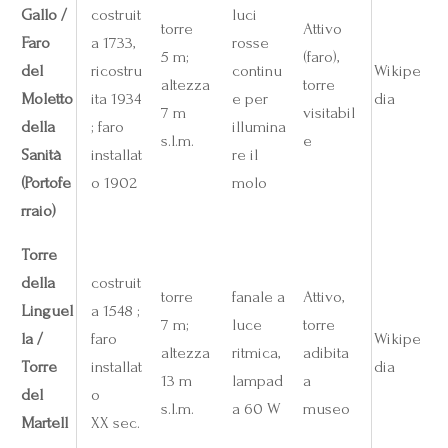
Gallo /
costruit
luci
torre
Attivo
Faro
a 1733,
rosse
5 m;
(faro),
del
ricostru
continu
Wikipe
altezza
torre
Moletto
ita 1934
e per
dia
7 m
visitabil
della
; faro
illumina
s.l.m.
e
Sanità
installat
re il
(Portofe
o 1902
molo
rraio)
Torre
della
costruit
torre
fanale a
Attivo,
Linguel
a 1548 ;
7 m;
luce
torre
la /
faro
Wikipe
altezza
ritmica,
adibita
Torre
installat
dia
13 m
lampad
a
del
o
s.l.m.
a 60 W
museo
Martell
XX sec.