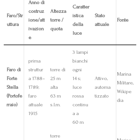
Anno di
Caratter
costruz
Altezza
Faro/Str
istica
Stato
ione/att
torre /
Fonte
uttura
della
attuale
ivazion
quota
luce
e
3 lampi
prima
bianchi
Faro di
struttur
torre di
ogni
Marina
Forte
a 1788–
25 m
14 s;
Attivo,
Militare,
Stella
1789;
alta
luce
automa
Wikipe
(Portofe
faro
63 m
rossa
tizzato
dia
rraio)
attuale
s.l.m.
continu
1915
a a
60 m
torre