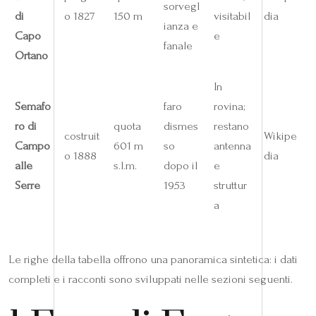
sorvegl
di
o 1827
150 m
visitabil
dia
ianza e
Capo
e
fanale
Ortano
In
Semafo
faro
rovina;
ro di
quota
dismes
restano
costruit
Wikipe
Campo
601 m
so
antenna
o 1888
dia
alle
s.l.m.
dopo il
e
Serre
1953
struttur
a
Le righe della tabella offrono una panoramica sintetica: i dati
completi e i racconti sono sviluppati nelle sezioni seguenti.