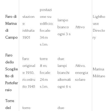
postazi
Faro di
stazion
one su
Lightho
lampo
Marina
e
edificio;
use
bianco
Attivo
di
istituita
focale
Directo
ogni 3 s
Campo
1901
34 m
ry
s.l.m.
Faro
faro
torre
due
dello
original
8 m;
lampi
Attivo,
Scoglie
Marina
e 1910,
focale
bianchi
energia
tto di
Militare
ricostru
24 m
alternati
solare
Portofer
ito 1945
s.l.m.
ogni 6 s
raio
Torre
del
torre
due