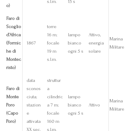
s.l.m.
15 s
o)
Faro di
Scoglio
torre
d’Africa
16 m;
lampo
Attivo,
Marina
(Formic
1867
focale
bianco
energia
Militare
he di
19 m
ogni 5 s
solare
Montec
s.l.m.
risto)
data
struttur
Faro di
sconos
a
Monte
ciuta;
cilindric
lampo
Marina
Poro
stazion
a 7 m;
bianco
Attivo
Militare
(Capo
e
focale
ogni 5 s
Poro)
attivata
160 m
XX sec.
s.l.m.