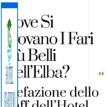
Dove Si
Trovano I Fari
Più Belli
Dell’Elba?
PREVENTIVO
PRENOTA
Prefazione dello
staff dell’Hotel