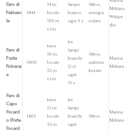
Marina
Faro di
14 m;
lampo
Attivo,
Militare,
Palmaio
1844
focale
bianco
energia
Wikipe
la
105 m
ogni 5 s
solare
dia
s.l.m.
tre
torre
Faro di
lampi
10 m;
Attivo,
Punta
bianchi
Marina
1909
focale
automa
Polverai
(2 s)
Militare
52 m
tizzato
a
ogni
s.l.m.
15 s
Faro di
torre
tre
Capo
13 m;
lampi
Focard
Marina
1863
focale
bianchi
Attivo
o (Forte
Militare
32 m
ogni
Focard