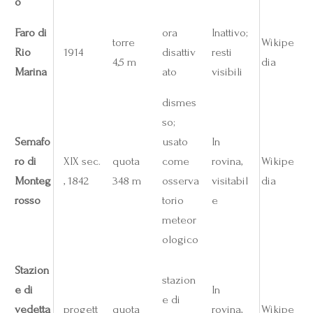
o
Faro di
ora
Inattivo;
torre
Wikipe
Rio
1914
disattiv
resti
4,5 m
dia
Marina
ato
visibili
dismes
so;
Semafo
usato
In
ro di
XIX sec.
quota
come
rovina,
Wikipe
Monteg
, 1842
348 m
osserva
visitabil
dia
rosso
torio
e
meteor
ologico
Stazion
stazion
e di
In
e di
vedetta
progett
quota
rovina,
Wikipe