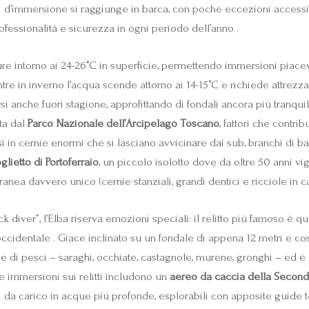
unti d’immersione si raggiunge in barca, con poche eccezioni access
ofessionalità e sicurezza in ogni periodo dell’anno .
ture intorno ai 24-26°C in superficie, permettendo immersioni pia
 mentre in inverno l’acqua scende attorno ai 14-15°C e richiede attre
anche fuori stagione, approfittando di fondali ancora più tranquilli 
ta dal
Parco Nazionale dell’Arcipelago Toscano
, fattori che contri
 in cernie enormi che si lasciano avvicinare dai sub, branchi di ba
lietto di Portoferraio
, un piccolo isolotto dove da oltre 50 anni vi
nea davvero unico (cernie stanziali, grandi dentici e ricciole in c
diver”, l’Elba riserva emozioni speciali: il relitto più famoso è que
occidentale . Giace inclinato su un fondale di appena 12 metri e cos
de di pesci – saraghi, occhiate, castagnole, murene, gronghi – ed è un
e immersioni sui relitti includono un
aereo da caccia della Secon
navi da carico in acque più profonde, esplorabili con apposite guide