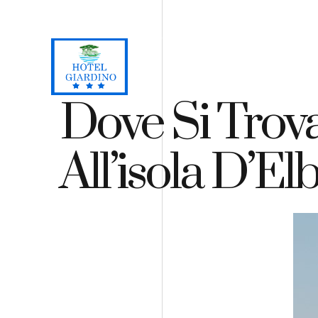
Loc. Lacona, Capoliveri - Isola d'Elba
+39 0565 964059
H
Dove Si Trova
All’isola D’El