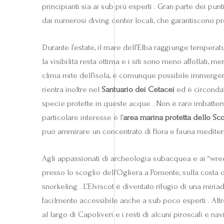
principianti sia ai sub più esperti . Gran parte dei p
dai numerosi diving center locali, che garantiscono pr
Durante l’estate, il mare dell’Elba raggiunge tempera
la visibilità resta ottima e i siti sono meno affollati,
clima mite dell’isola, è comunque possibile immergersi 
rientra inoltre nel
Santuario dei Cetacei
ed è circonda
specie protette in queste acque . Non è raro imbattersi
particolare interesse è l’
area marina protetta dello Scog
può ammirare un concentrato di flora e fauna mediterra
Agli appassionati di archeologia subacquea e ai “wreck 
presso lo scoglio dell’Ogliera a Pomonte, sulla costa 
snorkeling . L’Elviscot è diventato rifugio di una miria
facilmente accessibile anche a sub poco esperti . Altr
al largo di Capoliveri e i resti di alcuni piroscafi e 