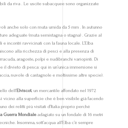
ibili da riva . Le uscite subacquee sono organizzate
cevoli anche solo con muta umida da 5 mm . In autunno
zzature adeguate (muta semistagna o stagna) . Grazie al
e incontri ravvicinati con la fauna locale. L’Elba
buiscono alla ricchezza di pesci e alla presenza di
rracuda, aragoste, polpi e nudibranchi variopinti. Di
ge il divieto di pesca: qui in un’unica immersione si
accia, nuvole di castagnole e moltissime altre specie).
llo dell’
Elviscot
, un mercantile affondato nel 1972
ì vicino alla superficie che è ben visibile già facendo
o dei relitti più visitati d’Italia proprio perché
da Guerra Mondiale
adagiato su un fondale di 16 metri
 tecniche. Insomma, sott’acqua all’Elba c’è sempre