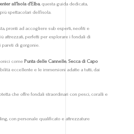
nter all’Isola d’Elba
, questa guida dedicata,
iù spettacolari dell’isola.
ta, pronti ad accogliere sub esperti, neofiti e
iù attrezzati, perfetti per esplorare i fondali di
 pareti di gorgonie.
 iconici come
Punta delle Cannelle
,
Secca di Capo
lità eccellente e le immersioni adatte a tutti, dai
otetta che offre fondali straordinari con pesci, coralli e
ling, con personale qualificato e attrezzature