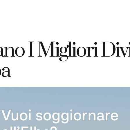
+39 335 7925420
info@elbahotelgiardino.it
PRENOTA
ome
Camere
Traghetti
Isola d’Elba
no I Migliori Div
ba