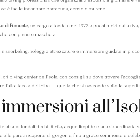
ove è facile incontrare barracuda, cernie e murene.
tto di Pomonte
, un cargo affondato nel 1972 a pochi metri dalla riv
nche con pinne e maschera.
i in snorkeling, noleggio attrezzature e immersioni guidate in picco
iori diving center dell’isola, con consigli su dove trovare l’accoglien
e l’altra faccia dell’Elba — quella che si nasconde sotto la superfic
e immersioni all’Is
ie ai suoi fondali ricchi di vita, acque limpide e una straordinaria 
e alle pareti ricoperte di gorgonie, fino a grotte sommerse e celebri