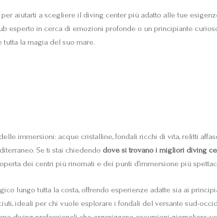
er aiutarti a scegliere il diving center più adatto alle tue esige
 sub esperto in cerca di emozioni profonde o un principiante curioso
e tutta la magia del suo mare.
elle immersioni: acque cristalline, fondali ricchi di vita, relitti af
editerraneo. Se ti stai chiedendo
dove si trovano i migliori diving cen
operta dei centri più rinomati e dei punti d’immersione più spettacol
egico lungo tutta la costa, offrendo esperienze adatte sia ai princip
iuti, ideali per chi vuole esplorare i fondali del versante sud-occi
ano diving professionali che organizzano escursioni giornaliere ver