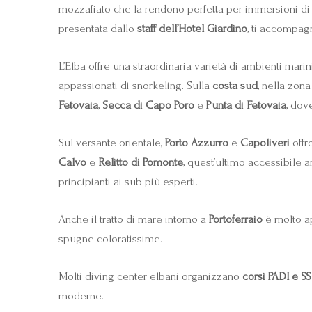
mozzafiato che la rendono perfetta per immersioni di o
presentata dallo
staff dell’Hotel Giardino
, ti accompagn
L’Elba offre una straordinaria varietà di ambienti marini
appassionati di snorkeling. Sulla
costa sud
, nella zona
Fetovaia
,
Secca di Capo Poro
e
Punta di Fetovaia
, dov
Sul versante orientale,
Porto Azzurro
e
Capoliveri
offr
Calvo
e
Relitto di Pomonte
, quest’ultimo accessibile a
principianti ai sub più esperti.
Anche il tratto di mare intorno a
Portoferraio
è molto ap
spugne coloratissime.
Molti diving center elbani organizzano
corsi PADI e SS
moderne.