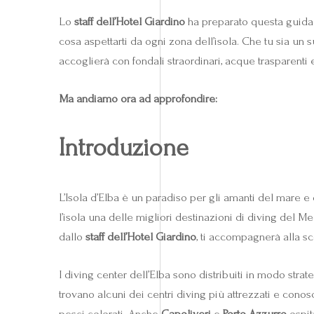
Lo
staff dell’Hotel Giardino
ha preparato questa guida p
cosa aspettarti da ogni zona dell’isola. Che tu sia un
accoglierà con fondali straordinari, acque trasparenti 
Ma andiamo ora ad approfondire:
Introduzione
L’Isola d’Elba è un paradiso per gli amanti del mare e d
l’isola una delle migliori destinazioni di diving del M
dallo
staff dell’Hotel Giardino
, ti accompagnerà alla sc
I diving center dell’Elba sono distribuiti in modo strat
trovano alcuni dei centri diving più attrezzati e conosc
pesci colorati. Anche
Capoliveri
e
Porto Azzurro
ospit