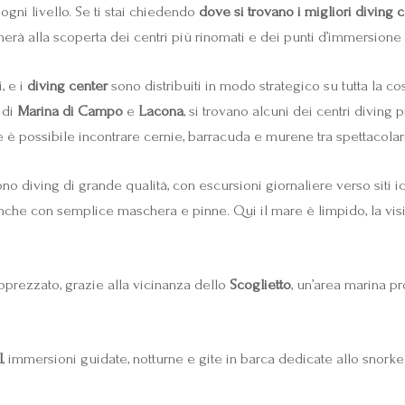
gni livello. Se ti stai chiedendo
dove si trovano i migliori diving ce
erà alla scoperta dei centri più rinomati e dei punti d’immersione p
, e i
diving center
sono distribuiti in modo strategico su tutta la cos
 di
Marina di Campo
e
Lacona
, si trovano alcuni dei centri diving p
e è possibile incontrare cernie, barracuda e murene tra spettacolari
ono diving di grande qualità, con escursioni giornaliere verso siti
nche con semplice maschera e pinne. Qui il mare è limpido, la visibi
prezzato, grazie alla vicinanza dello
Scoglietto
, un’area marina pr
I
, immersioni guidate, notturne e gite in barca dedicate allo snorke