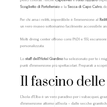
Scoglietto di Portoferraio
e la
Secca di Capo Calvo
, d
Per chi ama i relitti, imperdibile è l’immersione al
Reli
un vero museo sottomarino facilmente accessibile a
Molti diving center offrono corsi PADI e SSI, escursion
personalizzata.
Lo
staff dell’Hotel Giardino
ha selezionato per te i migl
punti d’immersione più spettacolari. Preparati a scoprir
Il fascino dell
L’Isola d’Elba è un vero paradiso per i subacquei, graz
d’immersione attorno all’isola – dalle secche granitich