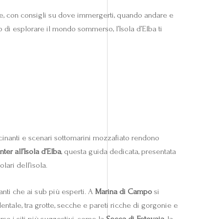
nze, con consigli su dove immergerti, quando andare e
 di esplorare il mondo sommerso, l’Isola d’Elba ti
fascinanti e scenari sottomarini mozzafiato rendono
ter all’Isola d’Elba
, questa guida dedicata, presentata
ari dell’isola.
ianti che ai sub più esperti. A
Marina di Campo
si
dentale, tra grotte, secche e pareti ricche di gorgonie e
so i siti più suggestivi, come la
Secca di Fetovaia
, la