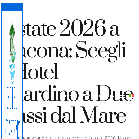
Estate 2026 a
Lacona: Scegli
l’Hotel
Giardino a Due
PREVENTIVO
PRENOTA
Passi dal Mare
Se stai organizzando le tue vacanze per l’estate 2026, la zona