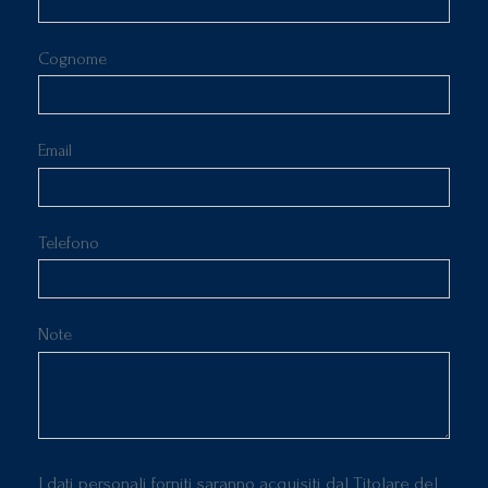
Cognome
Email
Telefono
Note
I dati personali forniti saranno acquisiti dal Titolare del