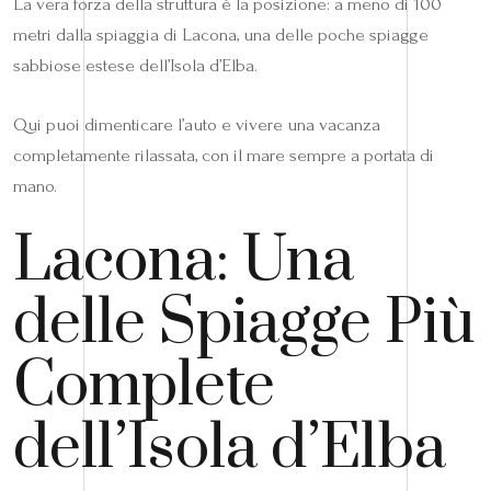
La vera forza della struttura è la posizione: a meno di 100
metri dalla spiaggia di Lacona, una delle poche spiagge
sabbiose estese dell’Isola d’Elba.
Qui puoi dimenticare l’auto e vivere una vacanza
completamente rilassata, con il mare sempre a portata di
mano.
Lacona: Una
delle Spiagge Più
Complete
dell’Isola d’Elba