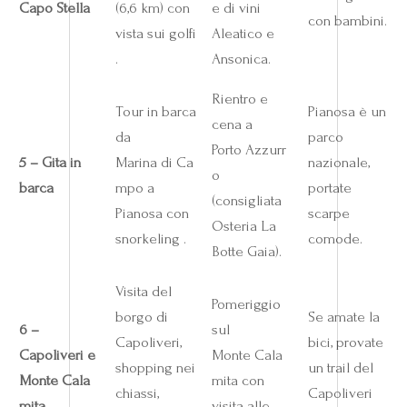
Capo Stella
(6,6 km) con
e di vini
con bambini.
vista sui golfi
Aleatico e
.
Ansonica.
Rientro e
Tour in barca
Pianosa è un
cena a
da
parco
Porto Azzurr
5 – Gita in
Marina di Ca
nazionale,
o
barca
mpo a
portate
(consigliata
Pianosa con
scarpe
Osteria La
snorkeling .
comode.
Botte Gaia).
Visita del
Pomeriggio
borgo di
Se amate la
6 –
sul
Capoliveri,
bici, provate
Capoliveri e
Monte Cala
shopping nei
un trail del
Monte Cala
mita con
chiassi,
Capoliveri
mita
visita alle