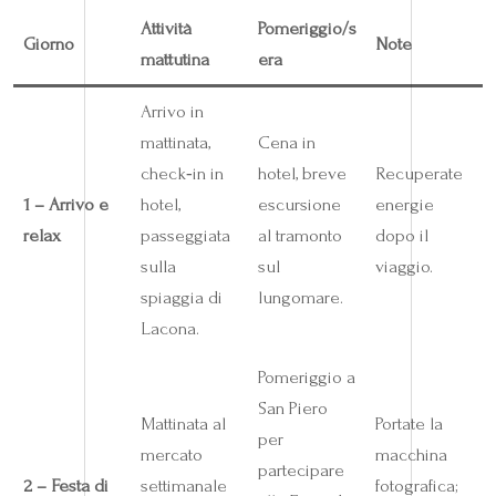
Attività
Pomeriggio/s
Giorno
Note
mattutina
era
Arrivo in
mattinata,
Cena in
check‑in in
hotel, breve
Recuperate
1 – Arrivo e
hotel,
escursione
energie
relax
passeggiata
al tramonto
dopo il
sulla
sul
viaggio.
spiaggia di
lungomare.
Lacona.
Pomeriggio a
San Piero
Mattinata al
Portate la
per
mercato
macchina
partecipare
2 – Festa di
settimanale
fotografica;