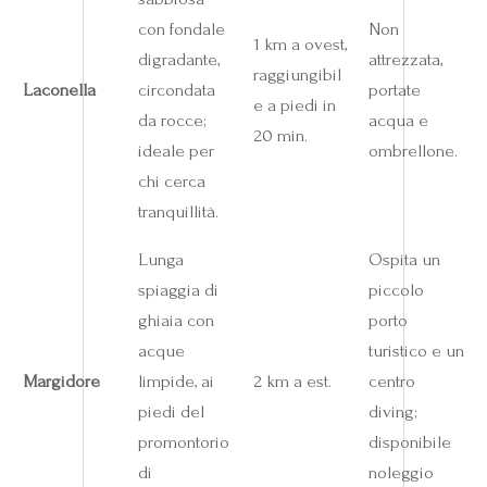
con fondale
Non
1 km a ovest,
digradante,
attrezzata,
raggiungibil
Laconella
circondata
portate
e a piedi in
da rocce;
acqua e
20 min.
ideale per
ombrellone.
chi cerca
tranquillità.
Lunga
Ospita un
spiaggia di
piccolo
ghiaia con
porto
acque
turistico e un
Margidore
limpide, ai
2 km a est.
centro
piedi del
diving;
promontorio
disponibile
di
noleggio