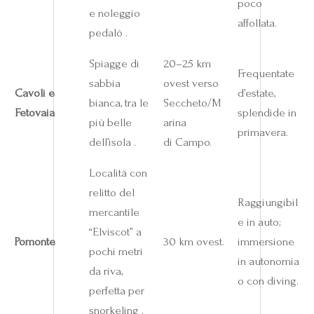
poco
e noleggio
affollata.
pedalò .
Spiagge di
20–25 km
Frequentate
sabbia
ovest verso
Cavoli e
d’estate,
bianca, tra le
Seccheto/M
Fetovaia
splendide in
più belle
arina
primavera.
dell’isola .
di Campo.
Località con
relitto del
Raggiungibil
mercantile
e in auto;
“Elviscot” a
Pomonte
30 km ovest.
immersione
pochi metri
in autonomia
da riva,
o con diving.
perfetta per
snorkeling .