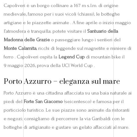
Capoliveri è un borgo collinare a 167 m s.l.m. di origine
medievale, famoso per i suoi vicoli (chiassi), le botteghe
artigiane e le piazzette animate . A fine aprile o inizio maggio
l’atmosfera è tranquilla; potete visitare il
Santuario della
Madonna delle Grazie
o passeggiare lungo i sentieri del
Monte Calamita
, ricchi di leggende sul magnetite e miniere di
ferro . Capoliveri ospita la
Legend Cup
di mountain bike il
9 maggio 2026, prova della UCI World Cup .
Porto Azzurro – eleganza sul mare
Porto Azzurro è una cittadina affacciata su una baia naturale ai
piedi del
Forte San Giacomo
(seicentesco) e famosa per il
porticciolo turistico. Le sue piazze sono animate da ristoranti
e negozi; consigliamo di percorrere la via Garibaldi con le
botteghe di artigianato e gustare un gelato affacciati al mare.