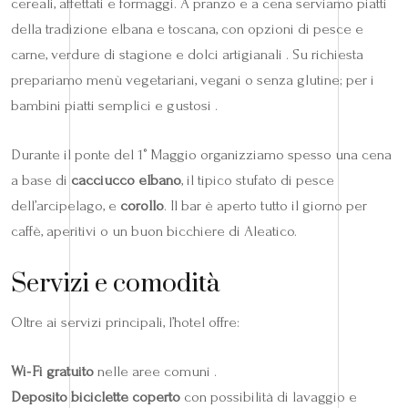
cereali, affettati e formaggi. A pranzo e a cena serviamo piatti
della tradizione elbana e toscana, con opzioni di pesce e
carne, verdure di stagione e dolci artigianali . Su richiesta
prepariamo menù vegetariani, vegani o senza glutine; per i
bambini piatti semplici e gustosi .
Durante il ponte del 1° Maggio organizziamo spesso una cena
a base di
cacciucco elbano
, il tipico stufato di pesce
dell’arcipelago, e
corollo
. Il bar è aperto tutto il giorno per
caffè, aperitivi o un buon bicchiere di Aleatico.
Servizi e comodità
Oltre ai servizi principali, l’hotel offre:
Wi‑Fi gratuito
nelle aree comuni .
Deposito biciclette coperto
con possibilità di lavaggio e