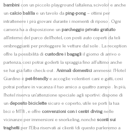
bambini
con un piccolo playground (altalena, scivolo) e anche
un
calcio balilla
e un tavolo da
ping-pong
– ottimi per
intrattenere i più giovani durante i momenti di riposo . Ogni
camera ha a disposizione un
parcheggio privato gratuito
all’interno del parco dell’hotel, con posti auto coperti da teli
ombreggianti per proteggere le vetture dal sole . La reception
offre la possibilità di
custodire i bagagli
il giorno di arrivo o
partenza, così potrai goderti la spiaggia fino all’ultimo anche
se hai già fatto check-out .
Animali domestici
ammessi: l’Hotel
Giardino è
pet-friendly
e accoglie volentieri cani e gatti, così
potrai portare in vacanza il tuo amico a quattro zampe . In più,
l’hotel riserva un’attenzione speciale agli sportivi: dispone di
un
deposito biciclette
sicuro e coperto, utile se porti la tua
bici o MTB , e offre
convenzioni con i centri diving
nelle
vicinanze per immersioni e snorkeling, nonché
sconti sui
traghetti
per l’Elba riservati ai clienti (di questo parleremo a