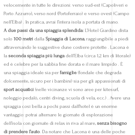
velocemente in tutte le direzioni: verso sud-est (Capoliveri e
Porto Azzurro), verso nord (Portoferraio) e verso ovest (Campo
nell’Elba) . In pratica, avrai l’intera isola a portata di mano.
A due passi da una spiaggia splendida:
L’Hotel Giardino dista
solo
100 metri
dalla
Spiaggia di Lacona
, raggiungibile a piedi
attraversando le suggestive dune costiere protette . Lacona è
la
seconda spiaggia più lunga
dell’Elba (circa 1,2 km di litorale)
ed è celebre per la sabbia fine dorata e il mare limpido . È
una spiaggia ideale sia per
famiglie
(fondale che degrada
dolcemente, sicuro per i bambini) sia per gli appassionati di
sport acquatici
(nelle vicinanze vi sono aree per kitesurf,
noleggio pedalò, centri diving, scuola di vela, ecc.) . Avere una
spiaggia così bella a pochi passi dall’hotel è un enorme
vantaggio: potrai alternare le giornate di esplorazione
dell’isola con giornate di relax in riva al mare,
senza bisogno
di prendere l’auto
. Da notare che Lacona è una delle poche