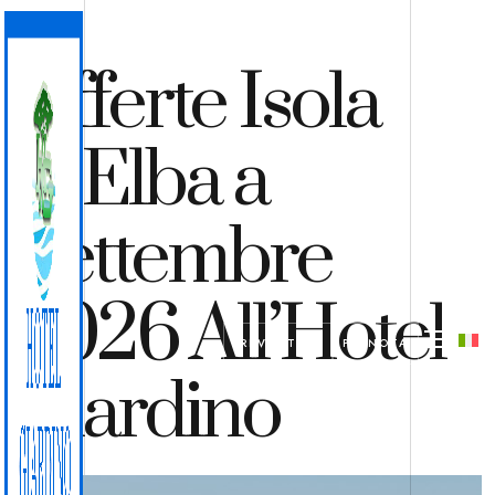
Offerte Isola
D’Elba a
Settembre
2026 All’Hotel
PREVENTIVO
PRENOTA
Giardino