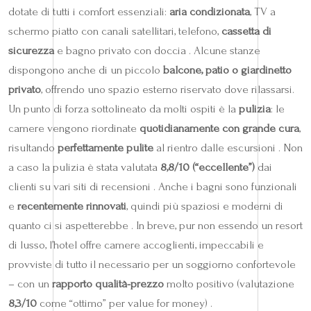
dotate di tutti i comfort essenziali:
aria condizionata
, TV a
schermo piatto con canali satellitari, telefono,
cassetta di
sicurezza
e bagno privato con doccia . Alcune stanze
dispongono anche di un piccolo
balcone, patio o giardinetto
privato
, offrendo uno spazio esterno riservato dove rilassarsi.
Un punto di forza sottolineato da molti ospiti è la
pulizia
: le
camere vengono riordinate
quotidianamente con grande cura
,
risultando
perfettamente pulite
al rientro dalle escursioni . Non
a caso la pulizia è stata valutata
8,8/10 (“eccellente”)
dai
clienti su vari siti di recensioni . Anche i bagni sono funzionali
e
recentemente rinnovati
, quindi più spaziosi e moderni di
quanto ci si aspetterebbe . In breve, pur non essendo un resort
di lusso, l’hotel offre camere accoglienti, impeccabili e
provviste di tutto il necessario per un soggiorno confortevole
– con un
rapporto qualità-prezzo
molto positivo (valutazione
8,3/10
come “ottimo” per value for money) .