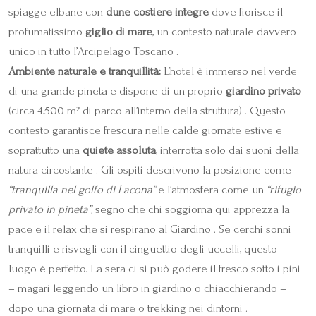
spiagge elbane con
dune costiere integre
dove fiorisce il
profumatissimo
giglio di mare
, un contesto naturale davvero
unico in tutto l’Arcipelago Toscano .
Ambiente naturale e tranquillità:
L’hotel è immerso nel verde
di una grande pineta e dispone di un proprio
giardino privato
(circa 4.500 m² di parco all’interno della struttura) . Questo
contesto garantisce frescura nelle calde giornate estive e
soprattutto una
quiete assoluta
, interrotta solo dai suoni della
natura circostante . Gli ospiti descrivono la posizione come
“tranquilla nel golfo di Lacona”
e l’atmosfera come un
“rifugio
privato in pineta”
, segno che chi soggiorna qui apprezza la
pace e il relax che si respirano al Giardino . Se cerchi sonni
tranquilli e risvegli con il cinguettio degli uccelli, questo
luogo è perfetto. La sera ci si può godere il fresco sotto i pini
– magari leggendo un libro in giardino o chiacchierando –
dopo una giornata di mare o trekking nei dintorni .