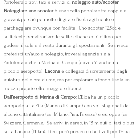
Portoferraio trovi taxi e servizi di
noleggio auto/scooter
.
Noleggiare uno scooter
è una scelta popolare tra coppie e
giovani, perché permette di girare l’isola agilmente e
parcheggiare ovunque con facilità . Uno scooter 125cc è
sufficiente per affrontare le salite elbane ed è ottimo per
godersi il sole e il vento durante gli spostamenti . Se invece
preferisci un’auto a noleggio, troverai agenzie sia a
Portoferraio che a Marina di Campo (dove c’è anche un
piccolo aeroporto).
Lacona
è collegata discretamente dagli
autobus nelle ore diurne, ma per esplorare a fondo l’isola un
mezzo proprio offre maggiore libertà.
Dall’aeroporto di Marina di Campo:
L’Elba ha un piccolo
aeroporto a La Pila (Marina di Campo) con voli stagionali da
alcune città italiane (es. Milano, Pisa, Firenze) e europee (es.
Svizzera, Germania). Se arrivi in aereo, in 15 minuti di taxi o bus
sei a Lacona (11 km). Tieni però presente che i voli per l’Elba