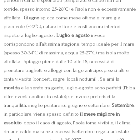
periodi il clima è splendido (temperature calde ma non
torride, spesso intorno 25-28°C) e l’isola non è eccessivamente
affollata .
Giugno
spicca come mese ottimale: mare già
piacevole (~22°C), natura in fiore e costi ancora inferiori
rispetto a luglio-agosto .
Luglio e agosto
invece
corrispondono all’altissima stagione: tempo ideale per il mare
(spesso 30-34°C di massima, acqua 25-27°C) ma isola molto
affollata . Spiagge piene dalle 10 alle 18, necessità di
prenotare traghetti e alloggi con largo anticipo, prezzi alti e
tanta vivacità (concerti, sagre, locali notturni) . Se ami la
movida
e le serate tra gente, luglio-agosto sono perfetti (l’Elba
offre eventi continui in estate); se invece preferisci la
tranquillità, meglio puntare su giugno o settembre.
Settembre
,
in particolare, viene spesso definito
il mese migliore in
assoluto
: dopo il caos di agosto, l’isola torna vivibile, il clima
rimane caldo ma senza eccessi (settembre regala un’estate