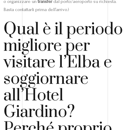
o organizzare un
transfer
dal porto/aeroporto su richiesta.
Basta contattarli prima dell’arrivo.)
Qual è il periodo
migliore per
visitare l’Elba e
soggiornare
all’Hotel
Giardino?
Perché proprio