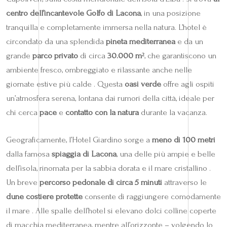
centro dell’incantevole Golfo di Lacona
, in una posizione
tranquilla e completamente immersa nella natura. L’hotel è
circondato da una splendida
pineta mediterranea
e da un
grande
parco privato
di circa
30.000 m²
, che garantiscono un
ambiente fresco, ombreggiato e rilassante anche nelle
giornate estive più calde . Questa
oasi verde
offre agli ospiti
un’atmosfera serena, lontana dai rumori della città, ideale per
chi cerca
pace
e
contatto con la natura
durante la vacanza.
Geograficamente, l’Hotel Giardino sorge a
meno di 100 metri
dalla famosa
spiaggia di Lacona
, una delle più ampie e belle
dell’isola, rinomata per la sabbia dorata e il mare cristallino .
Un breve
percorso pedonale di circa 5 minuti
attraverso le
dune costiere protette
consente di raggiungere comodamente
il mare . Alle spalle dell’hotel si elevano dolci colline coperte
di macchia mediterranea, mentre all’orizzonte – volgendo lo