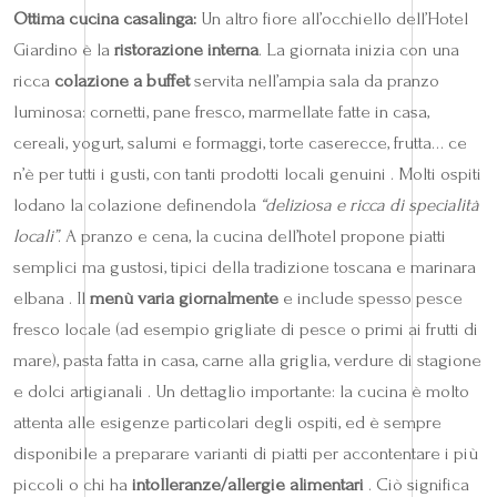
Ottima cucina casalinga:
Un altro fiore all’occhiello dell’Hotel
Giardino è la
ristorazione interna
. La giornata inizia con una
ricca
colazione a buffet
servita nell’ampia sala da pranzo
luminosa: cornetti, pane fresco, marmellate fatte in casa,
cereali, yogurt, salumi e formaggi, torte caserecce, frutta… ce
n’è per tutti i gusti, con tanti prodotti locali genuini . Molti ospiti
lodano la colazione definendola
“deliziosa e ricca di specialità
locali”
. A pranzo e cena, la cucina dell’hotel propone piatti
semplici ma gustosi, tipici della tradizione toscana e marinara
elbana . Il
menù varia giornalmente
e include spesso pesce
fresco locale (ad esempio grigliate di pesce o primi ai frutti di
mare), pasta fatta in casa, carne alla griglia, verdure di stagione
e dolci artigianali . Un dettaglio importante: la cucina è molto
attenta alle esigenze particolari degli ospiti, ed è sempre
disponibile a preparare varianti di piatti per accontentare i più
piccoli o chi ha
intolleranze/allergie alimentari
. Ciò significa