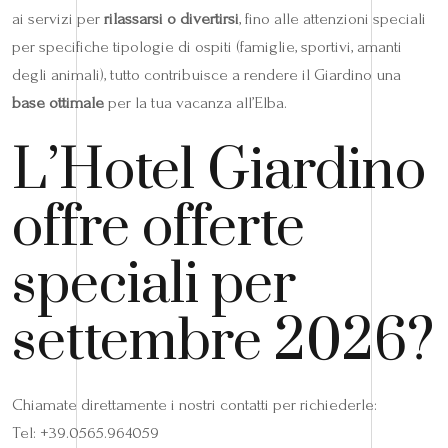
ai servizi per
rilassarsi o divertirsi
, fino alle attenzioni speciali
per specifiche tipologie di ospiti (famiglie, sportivi, amanti
degli animali), tutto contribuisce a rendere il Giardino una
base ottimale
per la tua vacanza all’Elba.
L’Hotel Giardino
offre offerte
speciali per
settembre 2026?
Chiamate direttamente i nostri contatti per richiederle:
Tel: +39.0565.964059