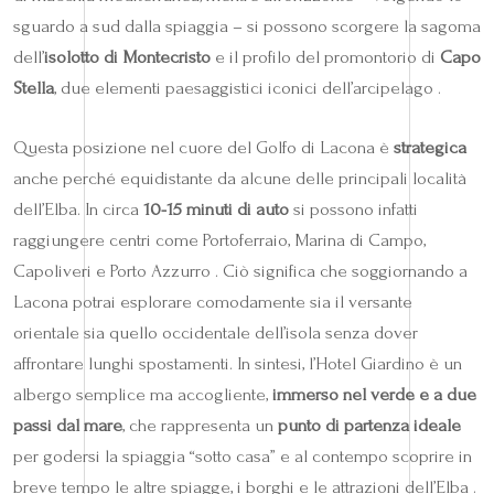
sguardo a sud dalla spiaggia – si possono scorgere la sagoma
dell’
isolotto di Montecristo
e il profilo del promontorio di
Capo
Stella
, due elementi paesaggistici iconici dell’arcipelago .
Questa posizione nel cuore del Golfo di Lacona è
strategica
anche perché equidistante da alcune delle principali località
dell’Elba. In circa
10-15 minuti di auto
si possono infatti
raggiungere centri come Portoferraio, Marina di Campo,
Capoliveri e Porto Azzurro . Ciò significa che soggiornando a
Lacona potrai esplorare comodamente sia il versante
orientale sia quello occidentale dell’isola senza dover
affrontare lunghi spostamenti. In sintesi, l’Hotel Giardino è un
albergo semplice ma accogliente,
immerso nel verde e a due
passi dal mare
, che rappresenta un
punto di partenza ideale
per godersi la spiaggia “sotto casa” e al contempo scoprire in
breve tempo le altre spiagge, i borghi e le attrazioni dell’Elba .