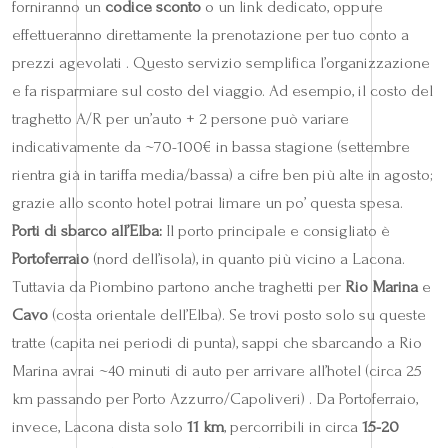
forniranno un
codice sconto
o un link dedicato, oppure
effettueranno direttamente la prenotazione per tuo conto a
prezzi agevolati . Questo servizio semplifica l’organizzazione
e fa risparmiare sul costo del viaggio. Ad esempio, il costo del
traghetto A/R per un’auto + 2 persone può variare
indicativamente da ~70-100€ in bassa stagione (settembre
rientra già in tariffa media/bassa) a cifre ben più alte in agosto;
grazie allo sconto hotel potrai limare un po’ questa spesa.
Porti di sbarco all’Elba:
Il porto principale e consigliato è
Portoferraio
(nord dell’isola), in quanto più vicino a Lacona.
Tuttavia da Piombino partono anche traghetti per
Rio Marina
e
Cavo
(costa orientale dell’Elba). Se trovi posto solo su queste
tratte (capita nei periodi di punta), sappi che sbarcando a Rio
Marina avrai ~40 minuti di auto per arrivare all’hotel (circa 25
km passando per Porto Azzurro/Capoliveri) . Da Portoferraio,
invece, Lacona dista solo
11 km
, percorribili in circa
15-20