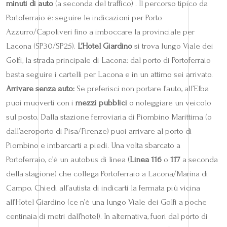
minuti di auto
(a seconda del traffico) . Il percorso tipico da
Portoferraio è: seguire le indicazioni per Porto
Azzurro/Capoliveri fino a imboccare la provinciale per
Lacona (SP30/SP25).
L’Hotel Giardino
si trova lungo Viale dei
Golfi, la strada principale di Lacona: dal porto di Portoferraio
basta seguire i cartelli per Lacona e in un attimo sei arrivato.
Arrivare senza auto:
Se preferisci non portare l’auto, all’Elba
puoi muoverti con i
mezzi pubblici
o noleggiare un veicolo
sul posto. Dalla stazione ferroviaria di Piombino Marittima (o
dall’aeroporto di Pisa/Firenze) puoi arrivare al porto di
Piombino e imbarcarti a piedi. Una volta sbarcato a
Portoferraio, c’è un autobus di linea (
Linea 116
o
117
a seconda
della stagione) che collega Portoferraio a Lacona/Marina di
Campo. Chiedi all’autista di indicarti la fermata più vicina
all’Hotel Giardino (ce n’è una lungo Viale dei Golfi a poche
centinaia di metri dall’hotel). In alternativa, fuori dal porto di