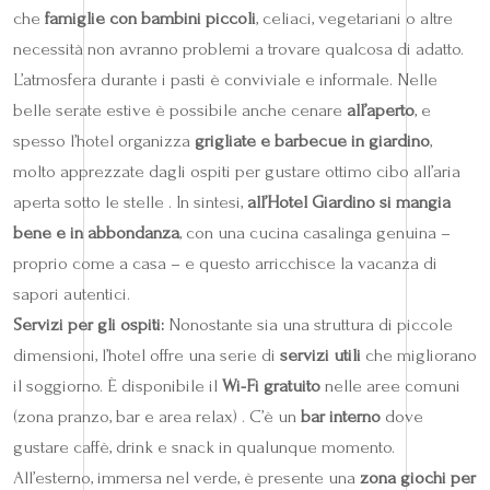
che
famiglie con bambini piccoli
, celiaci, vegetariani o altre
necessità non avranno problemi a trovare qualcosa di adatto.
L’atmosfera durante i pasti è conviviale e informale. Nelle
belle serate estive è possibile anche cenare
all’aperto
, e
spesso l’hotel organizza
grigliate e barbecue in giardino
,
molto apprezzate dagli ospiti per gustare ottimo cibo all’aria
aperta sotto le stelle . In sintesi,
all’Hotel Giardino si mangia
bene e in abbondanza
, con una cucina casalinga genuina –
proprio come a casa – e questo arricchisce la vacanza di
sapori autentici.
Servizi per gli ospiti:
Nonostante sia una struttura di piccole
dimensioni, l’hotel offre una serie di
servizi utili
che migliorano
il soggiorno. È disponibile il
Wi-Fi gratuito
nelle aree comuni
(zona pranzo, bar e area relax) . C’è un
bar interno
dove
gustare caffè, drink e snack in qualunque momento.
All’esterno, immersa nel verde, è presente una
zona giochi per