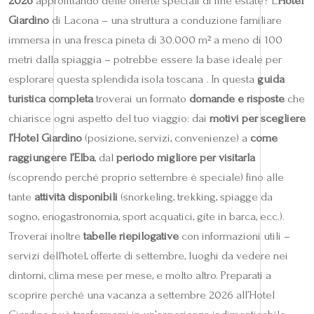
2026
approfittando delle offerte speciali di fine estate? L’
Hotel
Giardino
di Lacona – una struttura a conduzione familiare
immersa in una fresca pineta di 30.000 m² a meno di 100
metri dalla spiaggia – potrebbe essere la base ideale per
esplorare questa splendida isola toscana . In questa
guida
turistica completa
troverai un formato
domande e risposte
che
chiarisce ogni aspetto del tuo viaggio: dai
motivi per scegliere
l’Hotel Giardino
(posizione, servizi, convenienze) a
come
raggiungere l’Elba
, dal
periodo migliore per visitarla
(scoprendo perché proprio settembre è speciale) fino alle
tante
attività disponibili
(snorkeling, trekking, spiagge da
sogno, enogastronomia, sport acquatici, gite in barca, ecc.).
Troverai inoltre
tabelle riepilogative
con informazioni utili –
servizi dell’hotel, offerte di settembre, luoghi da vedere nei
dintorni, clima mese per mese, e molto altro. Preparati a
scoprire perché una vacanza a settembre 2026 all’Hotel