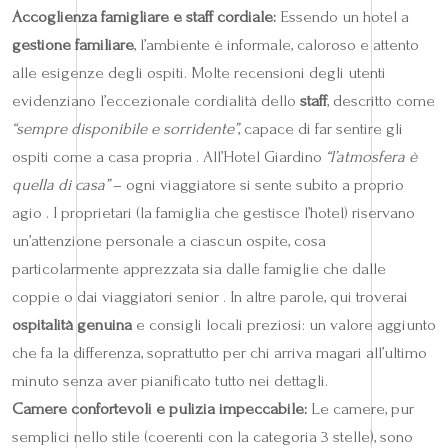
Accoglienza famigliare e staff cordiale:
Essendo un hotel a
gestione familiare
, l’ambiente è informale, caloroso e attento
alle esigenze degli ospiti. Molte recensioni degli utenti
evidenziano l’eccezionale cordialità dello
staff
, descritto come
“sempre disponibile e sorridente”
, capace di far sentire gli
ospiti come a casa propria . All’Hotel Giardino
“l’atmosfera è
quella di casa”
– ogni viaggiatore si sente subito a proprio
agio . I proprietari (la famiglia che gestisce l’hotel) riservano
un’attenzione personale a ciascun ospite, cosa
particolarmente apprezzata sia dalle famiglie che dalle
coppie o dai viaggiatori senior . In altre parole, qui troverai
ospitalità genuina
e consigli locali preziosi: un valore aggiunto
che fa la differenza, soprattutto per chi arriva magari all’ultimo
minuto senza aver pianificato tutto nei dettagli.
Camere confortevoli e pulizia impeccabile:
Le camere, pur
semplici nello stile (coerenti con la categoria 3 stelle), sono