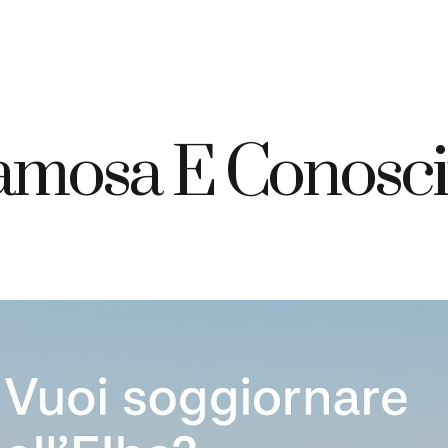
+39 335 7925420
info@elbahotelgiardino.it
PRENOTA
ome
Camere
Traghetti
Isola d’Elba
amosa E Conosciu