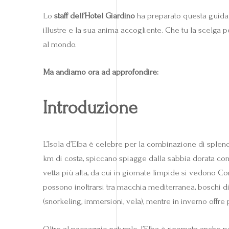
Lo
staff dell’Hotel Giardino
ha preparato questa guida p
illustre e la sua anima accogliente. Che tu la scelga p
al mondo.
Ma andiamo ora ad approfondire:
Introduzione
L’Isola d’Elba è celebre per la combinazione di splend
km di costa, spiccano spiagge dalla sabbia dorata com
vetta più alta, da cui in giornate limpide si vedono Cor
possono inoltrarsi tra macchia mediterranea, boschi di l
(snorkeling, immersioni, vela), mentre in inverno offre 
Oltre al paesaggio naturale, l’Elba è rinomata anche p