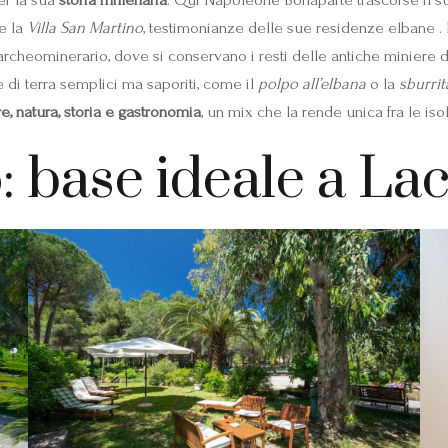
 e la
Villa San Martino
, testimonianze delle sue residenze elbane . 
archeominerario, dove si conservano i resti delle antiche miniere di
e di terra semplici ma saporiti, come il
polpo all’elbana
o la
sburrit
e, natura, storia e gastronomia
, un mix che la rende unica fra le isol
: base ideale a La