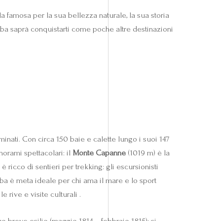
a famosa per la sua bellezza naturale, la sua storia
’Elba saprà conquistarti come poche altre destinazioni
inati. Con circa 150 baie e calette lungo i suoi 147
orami spettacolari: il
Monte Capanne
(1019 m) è la
 ricco di sentieri per trekking: gli escursionisti
Elba è meta ideale per chi ama il mare e lo sport
 rive e visite culturali .
o breve esilio (maggio 1814 – febbraio 1815): si