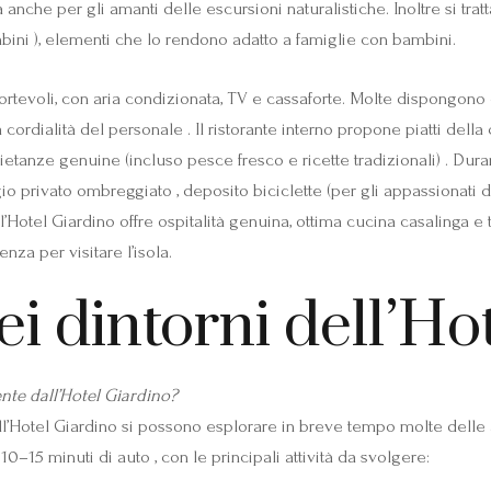
 anche per gli amanti delle escursioni naturalistiche. Inoltre si trat
bini ), elementi che lo rendono adatto a famiglie con bambini.
tevoli, con aria condizionata, TV e cassaforte. Molte dispongono d
cordialità del personale . Il ristorante interno propone piatti della
ietanze genuine (incluso pesce fresco e ricette tradizionali) . Duran
o privato ombreggiato , deposito biciclette (per gli appassionati di
esi, l’Hotel Giardino offre ospitalità genuina, ottima cucina casalinga
nza per visitare l’isola.
ei dintorni dell’Ho
nte dall’Hotel Giardino?
l’Hotel Giardino si possono esplorare in breve tempo molte delle a
0–15 minuti di auto , con le principali attività da svolgere: