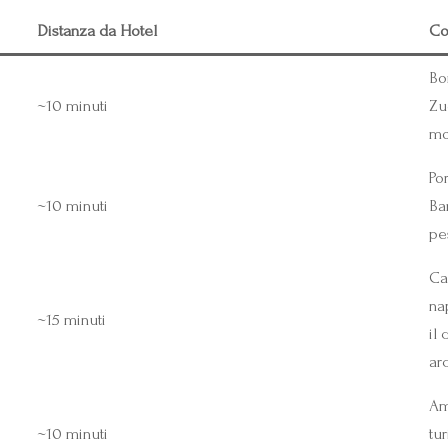
Distanza da Hotel
Co
Bo
~10 minuti
Zu
mo
Por
~10 minuti
Ba
pe
Ca
nap
~15 minuti
il 
ar
Am
~10 minuti
tur