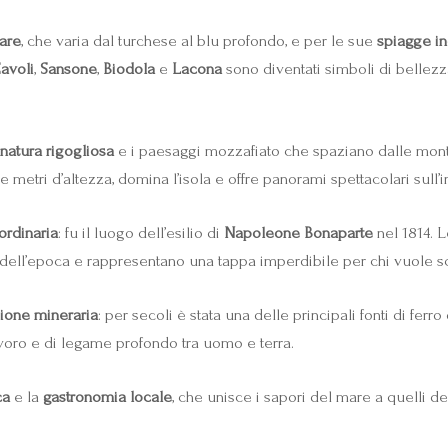
are
, che varia dal turchese al blu profondo, e per le sue
spiagge in
avoli
,
Sansone
,
Biodola
e
Lacona
sono diventati simboli di bellezza
natura rigogliosa
e i paesaggi mozzafiato che spaziano dalle montag
lle metri d’altezza, domina l’isola e offre panorami spettacolari sull
aordinaria
: fu il luogo dell’esilio di
Napoleone Bonaparte
nel 1814. 
a dell’epoca e rappresentano una tappa imperdibile per chi vuole sco
zione mineraria
: per secoli è stata una delle principali fonti di fer
voro e di legame profondo tra uomo e terra.
ca
e la
gastronomia locale
, che unisce i sapori del mare a quelli de