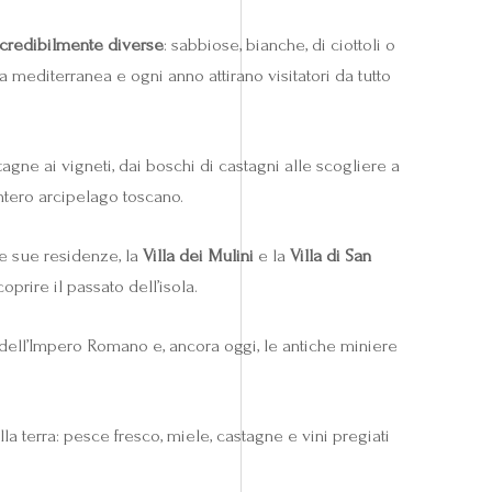
credibilmente diverse
: sabbiose, bianche, di ciottoli o
 mediterranea e ogni anno attirano visitatori da tutto
ne ai vigneti, dai boschi di castagni alle scogliere a
’intero arcipelago toscano.
Le sue residenze, la
Villa dei Mulini
e la
Villa di San
prire il passato dell’isola.
ro dell’Impero Romano e, ancora oggi, le antiche miniere
lla terra: pesce fresco, miele, castagne e vini pregiati