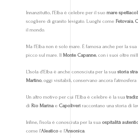
Innanzitutto, l’Elba è celebre per il suo
mare spettacol
scogliere di granito levigato. Luoghi come
Fetovaia
,
C
il mondo.
Ma l’Elba non è solo mare. È famosa anche per la sua
picco sul mare. Il
Monte Capanne
, con i suoi oltre mi
L’Isola d’Elba è anche conosciuta per la sua
storia str
Martino
, oggi visitabili, conservano ancora l’atmosfer
Un altro motivo per cui l’Elba è celebre è la sua
tradi
di
Rio Marina
e
Capoliveri
raccontano una storia di la
Infine, l’isola è conosciuta per la sua
ospitalità autenti
come l’
Aleatico
e l’
Ansonica
.