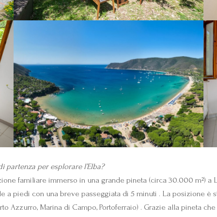
i partenza per esplorare l’Elba?
ione familiare immerso in una grande pineta (circa 30.000 m²) a La
le a piedi con una breve passeggiata di 5 minuti . La posizione è s
Porto Azzurro, Marina di Campo, Portoferraio) . Grazie alla pineta che 