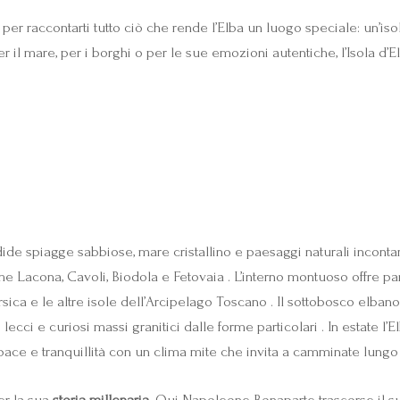
er raccontarti tutto ciò che rende l’Elba un luogo speciale: un’isol
er il mare, per i borghi o per le sue emozioni autentiche, l’Isola d
ide spiagge sabbiose, mare cristallino e paesaggi naturali incontam
e Lacona, Cavoli, Biodola e Fetovaia . L’interno montuoso offre pan
sica e le altre isole dell’Arcipelago Toscano . Il sottobosco elbano è
ecci e curiosi massi granitici dalle forme particolari . In estate l’
pace e tranquillità con un clima mite che invita a camminate lungo le
er la sua
storia millenaria
. Qui Napoleone Bonaparte trascorse il su