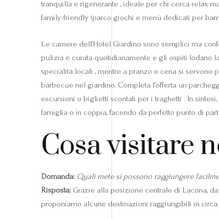
tranquilla e rigenerante , ideale per chi cerca relax ma
family-friendly (parco giochi e menù dedicati per bam
Le camere dell’Hotel Giardino sono semplici ma confor
pulizia è curata quotidianamente e gli ospiti lodano la 
specialità locali , mentre a pranzo e cena si servono p
barbecue nel giardino. Completa l’offerta un parcheggi
escursioni o biglietti scontati per i traghetti . In sint
famiglia o in coppia, facendo da perfetto punto di parte
Cosa visitare n
Domanda:
Quali mete si possono raggiungere facilme
Risposta:
Grazie alla posizione centrale di Lacona, dal
proponiamo alcune destinazioni raggiungibili in circa 1