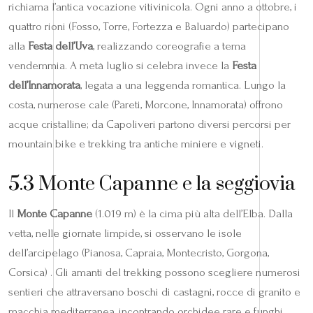
richiama l’antica vocazione vitivinicola. Ogni anno a ottobre, i
quattro rioni (Fosso, Torre, Fortezza e Baluardo) partecipano
alla
Festa dell’Uva
, realizzando coreografie a tema
vendemmia. A metà luglio si celebra invece la
Festa
dell’Innamorata
, legata a una leggenda romantica. Lungo la
costa, numerose cale (Pareti, Morcone, Innamorata) offrono
acque cristalline; da Capoliveri partono diversi percorsi per
mountain bike e trekking tra antiche miniere e vigneti.
5.3 Monte Capanne e la seggiovia
Il
Monte Capanne
(1.019 m) è la cima più alta dell’Elba. Dalla
vetta, nelle giornate limpide, si osservano le isole
dell’arcipelago (Pianosa, Capraia, Montecristo, Gorgona,
Corsica) . Gli amanti del trekking possono scegliere numerosi
sentieri che attraversano boschi di castagni, rocce di granito e
macchia mediterranea, incontrando orchidee rare e funghi