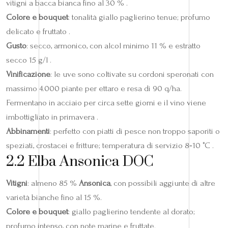
vitigni a bacca bianca fino al 30 % .
Colore e bouquet
: tonalità giallo paglierino tenue; profumo
delicato e fruttato .
Gusto
: secco, armonico, con alcol minimo 11 % e estratto
secco 15 g/l .
Vinificazione
: le uve sono coltivate su cordoni speronati con
massimo 4.000 piante per ettaro e resa di 90 q/ha.
Fermentano in acciaio per circa sette giorni e il vino viene
imbottigliato in primavera .
Abbinamenti
: perfetto con piatti di pesce non troppo saporiti o
speziati, crostacei e fritture; temperatura di servizio 8‑10 °C .
2.2 Elba Ansonica DOC
Vitigni
: almeno 85 %
Ansonica
, con possibili aggiunte di altre
varietà bianche fino al 15 %.
Colore e bouquet
: giallo paglierino tendente al dorato;
profumo intenso, con note marine e fruttate.