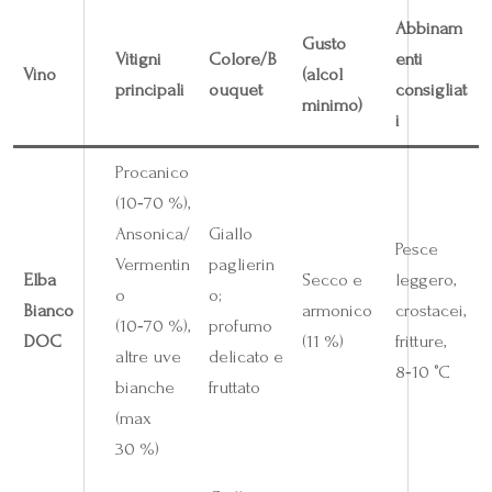
Abbinam
Gusto
Vitigni
Colore/B
enti
Vino
(alcol
principali
ouquet
consigliat
minimo)
i
Procanico
(10‑70 %),
Ansonica/
Giallo
Pesce
Vermentin
paglierin
Elba
Secco e
leggero,
o
o;
Bianco
armonico
crostacei,
(10‑70 %),
profumo
DOC
(11 %)
fritture,
altre uve
delicato e
8‑10 °C
bianche
fruttato
(max
30 %)