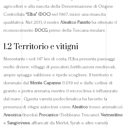
agricoltori e alla nascita della Denominazione di Origine
Controllata
“Elba” (DOC)
nel 1967, iniziò una rinascita
qualitativa. Nel 2011, il nostro
Aleatico Passito
ha ottenuto il
riconoscimento
DOCG
, primo della Toscana insulare .
1.2 Territorio e vitigni
Nonostante i soli 147 km di costa, l’Elba presenta paesaggi
molto diversi: villaggi di pescatori, fortificazioni medievali,
ampie spiagge sabbiose e ripide scogliere. Il territorio è
dominato dal
Monte Capanne
(1.019 m) e dalle colline di
granito e pietra arenaria, mentre il microclima è influenzato
dal mare . Questa varietà pedoclimatica ha favorito la
presenza di vitigni autoctoni come
Aleatico
(rosso aromatico),
Ansonica
(Inzolia),
Procanico
(Trebbiano Toscano),
Vermentino
e
Sangiovese
, affiancati da Merlot, Syrah e altre varietà