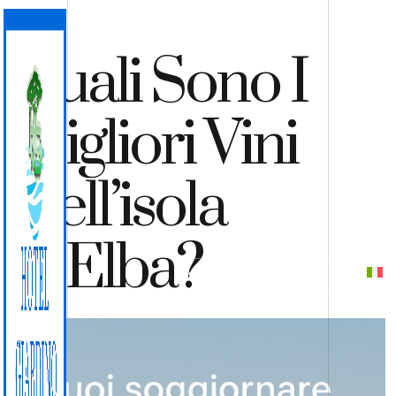
Quali Sono I
Migliori Vini
Dell’isola
D’Elba?
PREVENTIVO
PRENOTA