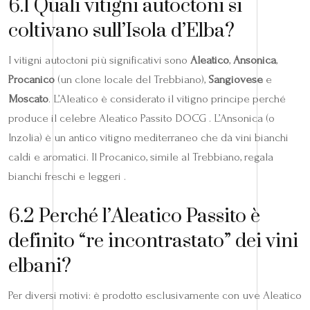
6.1 Quali vitigni autoctoni si
coltivano sull’Isola d’Elba?
I vitigni autoctoni più significativi sono
Aleatico
,
Ansonica
,
Procanico
(un clone locale del Trebbiano),
Sangiovese
e
Moscato
. L’Aleatico è considerato il vitigno principe perché
produce il celebre Aleatico Passito DOCG . L’Ansonica (o
Inzolia) è un antico vitigno mediterraneo che dà vini bianchi
caldi e aromatici. Il Procanico, simile al Trebbiano, regala
bianchi freschi e leggeri .
6.2 Perché l’Aleatico Passito è
definito “re incontrastato” dei vini
elbani?
Per diversi motivi: è prodotto esclusivamente con uve Aleatico