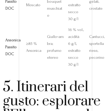
Passito
bouquet
gelati,
Moscato
estratto
DOC
muschiat
crostate
secco
o
30 g/l
16 % vol.,
Giallo‑am
acidità
Cantucci,
Ansonica
≥85 %
bra;
6 g/l,
sportella
Passito
Ansonica
profumo
estratto
riese,
DOC
etereo
secco
pecorino
30 g/l
5. Itinerari del
gusto: esplorare