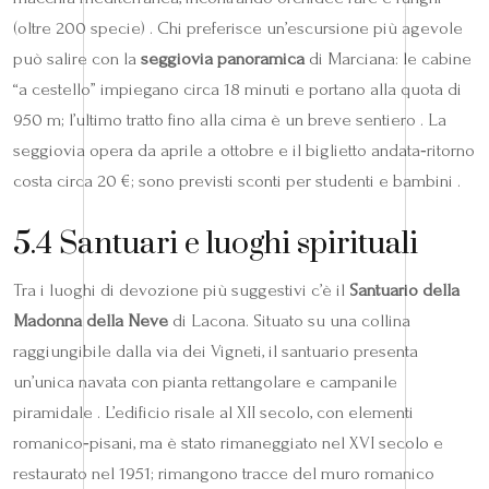
(oltre 200 specie) . Chi preferisce un’escursione più agevole
può salire con la
seggiovia panoramica
di Marciana: le cabine
“a cestello” impiegano circa 18 minuti e portano alla quota di
950 m; l’ultimo tratto fino alla cima è un breve sentiero . La
seggiovia opera da aprile a ottobre e il biglietto andata‑ritorno
costa circa 20 €; sono previsti sconti per studenti e bambini .
5.4 Santuari e luoghi spirituali
Tra i luoghi di devozione più suggestivi c’è il
Santuario della
Madonna della Neve
di Lacona. Situato su una collina
raggiungibile dalla via dei Vigneti, il santuario presenta
un’unica navata con pianta rettangolare e campanile
piramidale . L’edificio risale al XII secolo, con elementi
romanico‑pisani, ma è stato rimaneggiato nel XVI secolo e
restaurato nel 1951; rimangono tracce del muro romanico