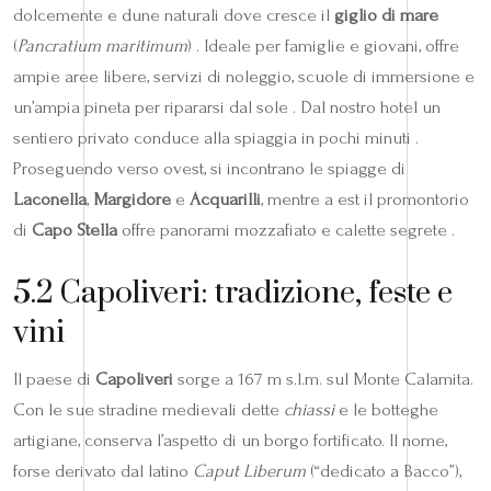
dolcemente e dune naturali dove cresce il
giglio di mare
(
Pancratium maritimum
) . Ideale per famiglie e giovani, offre
ampie aree libere, servizi di noleggio, scuole di immersione e
un’ampia pineta per ripararsi dal sole . Dal nostro hotel un
sentiero privato conduce alla spiaggia in pochi minuti .
Proseguendo verso ovest, si incontrano le spiagge di
Laconella
,
Margidore
e
Acquarilli
, mentre a est il promontorio
di
Capo Stella
offre panorami mozzafiato e calette segrete .
5.2 Capoliveri: tradizione, feste e
vini
Il paese di
Capoliveri
sorge a 167 m s.l.m. sul Monte Calamita.
Con le sue stradine medievali dette
chiassi
e le botteghe
artigiane, conserva l’aspetto di un borgo fortificato. Il nome,
forse derivato dal latino
Caput Liberum
(“dedicato a Bacco”),