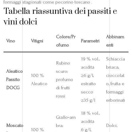
formaggi stagionati come pecorino toscano .
Tabella riassuntiva dei passiti e
vini dolci
Colore/Pr
Abbinam
Vino
Vitigni
Parametri
ofumo
enti
19 % vol.,
Schiaccia
Rubino
acidità
briaca,
Aleatico
scuro;
100 %
≥6 g/l,
cioccolat
Passito
profumo
Aleatico
estratto
o, frutta e
DOCG
di frutti
secco
formaggi
rossi
≥35 g/l
erborinati
18 % vol.,
Giallo‑am
acidità
Moscato
bra;
Dolci,
100 %
6 g/l,