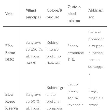
Gusto e
Vitigni
Colore/B
Abbinam
Vino
alcol
principali
ouquet
enti
minimo
Pasta al
pomodor
Sangiove
Rubino
Elba
Secco,
o, zuppe
se ≥60 %,
intenso;
Rosso
armonico;
di pesce,
altri rossi
profumo
DOC
11 %
carni e
≤40 %
delicato
selvaggin
a
Secco,
Rubino‑gr
pieno;
Ragù,
Elba
Sangiove
anato;
12,5 %;
cinghiale,
Rosso
se 60 %,
profumi
invecchia
arrosti,
Riserva
altri rossi
compless