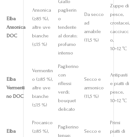
Giallo
Zuppe di
Ansonica
paglierin
Da secco
pesce,
Elba
(≥85 %),
o
ad
crostacei,
Ansonica
altre uve
tendente
amabile
cacciucc
DOC
bianche
al dorato;
(11,5 %)
o,
(≤15 %)
profumo
10‑12 °C
intenso
Paglierino
Vermentin
con
Antipasti
Elba
o (≥85 %),
Secco e
riflessi
e piatti di
Vermenti
altre uve
armonico
verdi;
pesce,
no DOC
bianche
(11,5 %)
bouquet
10‑12 °C
(≤15 %)
delicato
Procanico
Primi
Paglierino
Elba
(≥85 %),
Secco e
piatti di
tenue;