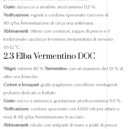
Gusto
: da secco a amabile; alcol minimo 11,5 %.
Vinificazione
: vigneti a cordone speronato con rese di
90 q/ha; fermentazione di circa una settimana.
Abbinamenti
: ottimo con crostacei, zuppe di pesce e il
tradizionale
cacciucco
livornese; temperatura di servizio
10‑12 °C.
2.3 Elba Vermentino DOC
Vitigni
: minimo 85 %
Vermentino
, con un massimo del 15 % di
altre uve bianche .
Colore e bouquet
: giallo paglierino con riflessi verdognoli;
profumo delicato e fruttato .
Gusto
: secco e armonico, gradazione alcolica minima 11,5 % .
Vinificazione
: cordone speronato con 4.000 viti per ettaro e
resa di 90 q/ha; fermentazione in acciaio .
Abbinamenti
: ideale con antipasti di mare e piatti di pesce;