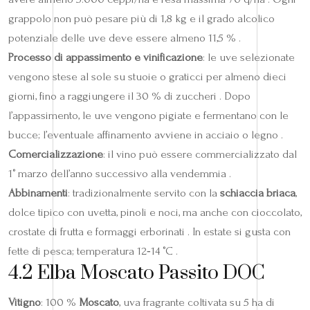
grappolo non può pesare più di 1,8 kg e il grado alcolico
potenziale delle uve deve essere almeno 11,5 % .
Processo di appassimento e vinificazione
: le uve selezionate
vengono stese al sole su stuoie o graticci per almeno dieci
giorni, fino a raggiungere il 30 % di zuccheri . Dopo
l’appassimento, le uve vengono pigiate e fermentano con le
bucce; l’eventuale affinamento avviene in acciaio o legno .
Comercializzazione
: il vino può essere commercializzato dal
1° marzo dell’anno successivo alla vendemmia .
Abbinamenti
: tradizionalmente servito con la
schiaccia briaca
,
dolce tipico con uvetta, pinoli e noci, ma anche con cioccolato,
crostate di frutta e formaggi erborinati . In estate si gusta con
fette di pesca; temperatura 12‑14 °C .
4.2 Elba Moscato Passito DOC
Vitigno
: 100 %
Moscato
, uva fragrante coltivata su 5 ha di