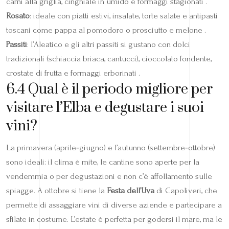
carni alla griglia, cinghiale in umido e formaggi stagionati .
Rosato
: ideale con piatti estivi, insalate, torte salate e antipasti
toscani come pappa al pomodoro o prosciutto e melone .
Passiti
: l’Aleatico e gli altri passiti si gustano con dolci
tradizionali (schiaccia briaca, cantucci), cioccolato fondente,
crostate di frutta e formaggi erborinati .
6.4 Qual è il periodo migliore per
visitare l’Elba e degustare i suoi
vini?
La primavera (aprile‑giugno) e l’autunno (settembre‑ottobre)
sono ideali: il clima è mite, le cantine sono aperte per la
vendemmia o per degustazioni e non c’è affollamento sulle
spiagge. A ottobre si tiene la
Festa dell’Uva
di Capoliveri, che
permette di assaggiare vini di diverse aziende e partecipare a
sfilate in costume. L’estate è perfetta per godersi il mare, ma le