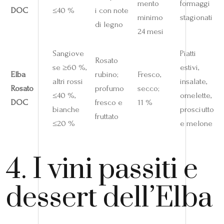
mento
formaggi
DOC
≤40 %
i con note
minimo
stagionati
di legno
24 mesi
Sangiove
Piatti
Rosato
se ≥60 %,
estivi,
Elba
rubino;
Fresco,
altri rossi
insalate,
Rosato
profumo
secco;
≤40 %,
omelette,
DOC
fresco e
11 %
bianche
prosciutto
fruttato
≤20 %
e melone
4. I vini passiti e
dessert dell’Elba