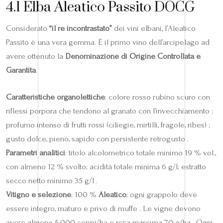
4.1 Elba Aleatico Passito DOCG
Considerato
“il re incontrastato”
dei vini elbani, l’Aleatico
Passito è una vera gemma. È il primo vino dell’arcipelago ad
avere ottenuto la
Denominazione di Origine Controllata e
Garantita
.
Caratteristiche organolettiche
: colore rosso rubino scuro con
riflessi porpora che tendono al granato con l’invecchiamento ;
profumo intenso di frutti rossi (ciliegie, mirtilli, fragole, ribes) ;
gusto dolce, pieno, sapido con persistente retrogusto .
Parametri analitici
: titolo alcolometrico totale minimo 19 % vol.,
con almeno 12 % svolto; acidità totale minima 6 g/l; estratto
secco netto minimo 35 g/l .
Vitigno e selezione
: 100 %
Aleatico
; ogni grappolo deve
essere integro, maturo e privo di muffe . Le vigne devono
avere almeno 5.000 ceppi/ha e resa massima 70 q/ha . Ogni