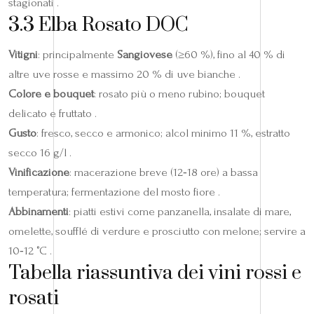
stagionati .
3.3 Elba Rosato DOC
Vitigni
: principalmente
Sangiovese
(≥60 %), fino al 40 % di
altre uve rosse e massimo 20 % di uve bianche .
Colore e bouquet
: rosato più o meno rubino; bouquet
delicato e fruttato .
Gusto
: fresco, secco e armonico; alcol minimo 11 %, estratto
secco 16 g/l .
Vinificazione
: macerazione breve (12‑18 ore) a bassa
temperatura; fermentazione del mosto fiore .
Abbinamenti
: piatti estivi come panzanella, insalate di mare,
omelette, soufflé di verdure e prosciutto con melone; servire a
10‑12 °C .
Tabella riassuntiva dei vini rossi e
rosati