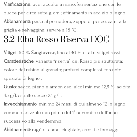
Vinificazione
: uve raccolte a mano, fermentazione con le
bucce per circa sette giorni; affinamento in acciaio o legno .
Abbinamenti
: pasta al pomodoro, zuppe di pesce, carni alla
griglia e selvaggina; servire a 18 °C .
3.2 Elba Rosso Riserva DOC
Vitigni
: 60 %
Sangiovese
, fino al 40 % di altri vitigni rossi .
Caratteristiche
: variante “riserva” del Rosso più strutturata;
colore dal rubino al granato; profumi complessi con note
speziate di legno .
Gusto
: secco, pieno e armonioso; alcol minimo 12,5 %, acidità
4,5 g/l, estratto secco 24 g/l .
Invecchiamento
: minimo 24 mesi, di cui almeno 12 in legno;
commercializzato non prima del 1° novembre dell’anno
successivo alla vendemmia .
Abbinamenti
: ragù di carne, cinghiale, arrosti e formaggi