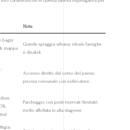
loro caratteristiche in questa tabella riepilogativa per
Note
e bagni
Grande spiaggia urbana; ideale famiglie
li; mappa
e disabili
;
Accesso diretto dal corso del paese;
piscina comunale con sollevatore
lloni;
Parcheggio con posti riservati (limitati);
OB;
molto affollata in alta stagione
tra)
ttigia;