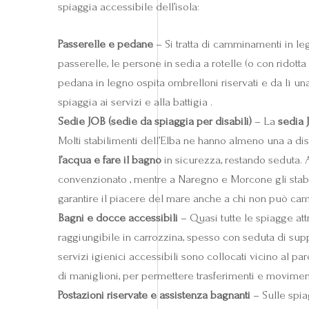
spiaggia accessibile dell’isola:
Passerelle e pedane
– Si tratta di camminamenti in le
passerelle, le persone in sedia a rotelle (o con rido
pedana in legno ospita ombrelloni riservati e da lì u
spiaggia ai servizi e alla battigia .
Sedie JOB (sedie da spiaggia per disabili)
– La
sedia 
Molti stabilimenti dell’Elba ne hanno almeno una a dis
l’acqua e fare il bagno
in sicurezza, restando seduta. 
convenzionato , mentre a Naregno e Morcone gli stab
garantire il piacere del mare anche a chi non può ca
Bagni e docce accessibili
– Quasi tutte le spiagge a
raggiungibile in carrozzina, spesso con seduta di supp
servizi igienici accessibili sono collocati vicino al pa
di maniglioni, per permettere trasferimenti e moviment
Postazioni riservate e assistenza bagnanti
– Sulle spi