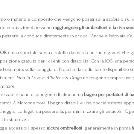
gno o materiale composito che vengono posati sulla sabbia o sui cio
tta deambulazione) possono
raggiungere gli ombrelloni e la riva se
na passerella conduce direttamente in acqua . Anche a Fetovaia c’è 
JOB
è una speciale sedia a rotelle da mare con ruote grandi che ga
posizione gratuita per i clienti con disabilità. Con la JOB, una per
Ad esempio, sulla spiaggia di Procchio la sedia job è disponibile s
ilimenti
Elba in Love
e
Albatros & Drago
ne tengono sempre una pr
mminare.
ttrezzate elbane dispongono di almeno un
bagno per portatori di h
orto). A Morcone trovi il bagno disabili e una doccia esterna appos
rcheggio, collegati da passerella, per minimizzare gli ostacoli . Que
i in sicurezza.
agge accessibili spesso
alcuni ombrelloni
(generalmente in prima 