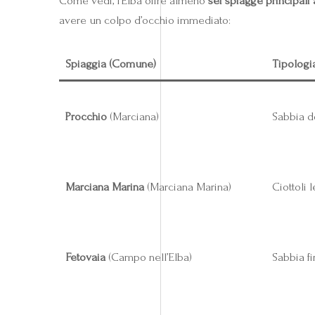
Come vedi, l’Elba offre almeno
sei spiagge principali 
avere un colpo d’occhio immediato:
Spiaggia (Comune)
Tipologi
Procchio
(Marciana)
Sabbia d
Marciana Marina
(Marciana Marina)
Ciottoli 
Fetovaia
(Campo nell’Elba)
Sabbia fi