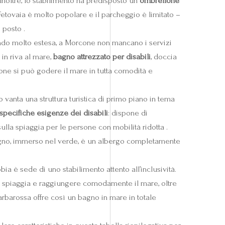
Inoltre, lo stabilimento ha predisposto un
ombrellone
etovaia è molto popolare e il parcheggio è limitato –
 posto .
endo molto estesa, a Morcone non mancano i servizi
 in riva al mare,
bagno attrezzato per disabili
, doccia
cone si può godere il mare in tutta comodità e
 vanta una struttura turistica di primo piano in tema
specifiche esigenze dei disabili
: dispone di
 sulla spiaggia per le persone con mobilità ridotta .
gno, immerso nel verde, è un albergo completamente
a è sede di uno stabilimento attento all’inclusività.
a spiaggia e raggiungere comodamente il mare, oltre
arbarossa offre così un bagno in mare in totale