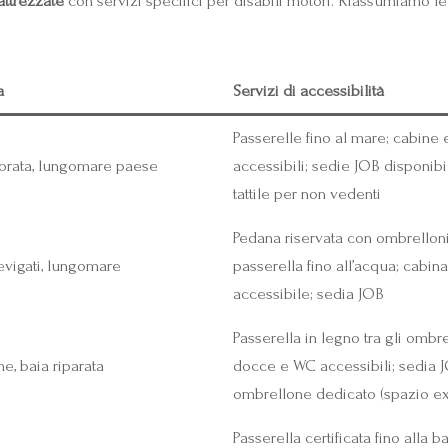
attrezzate
con servizi specifici per disabili motori. Riassumiamo le 
a
Servizi di accessibilità
Passerelle fino al mare; cabine 
orata, lungomare paese
accessibili; sedie JOB disponibi
tattile per non vedenti
Pedana riservata con ombrelloni
levigati, lungomare
passerella fino all’acqua; cabina
accessibile; sedia JOB
Passerella in legno tra gli ombre
ne, baia riparata
docce e WC accessibili; sedia J
ombrellone dedicato (spazio ex
Passerella certificata fino alla ba