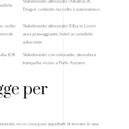
Stabilimento attrezzato (Albatros &
sibile;
Drago); contesto raccolto e panoramico
re; sedie
Stabilimento attrezzato (Elba in Love);
iservati
area pianeggiante, hotel accessibile
adiacente
sedia JOB
Stabilimento con ristorante; atmosfera
tranquilla, vicino a Porto Azzurro
gge per
generale, ecco cosa puoi aspettarti di trovare in una