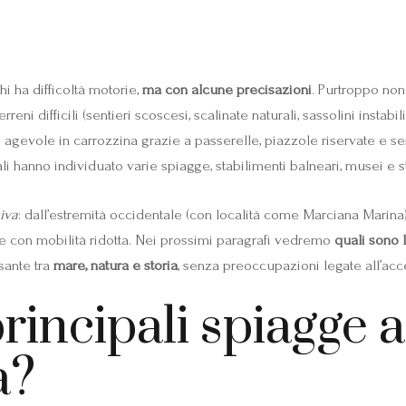
hi ha difficoltà motorie,
ma con alcune precisazioni
. Purtroppo non 
ni difficili (sentieri scoscesi, scalinate naturali, sassolini instabili
evole in carrozzina grazie a passerelle, piazzole riservate e serv
li hanno individuato varie spiagge, stabilimenti balneari, musei e s
iva
: dall’estremità occidentale (con località come Marciana Marina) 
ne con mobilità ridotta. Nei prossimi paragrafi vedremo
quali sono 
sante tra
mare, natura e storia
, senza preoccupazioni legate all’acces
rincipali spiagge 
a?