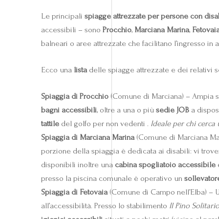
Le principali
spiagge attrezzate per persone con disab
accessibili – sono
Procchio
,
Marciana Marina
,
Fetovai
balneari o aree attrezzate che facilitano l’ingresso in 
Ecco una
lista
delle spiagge attrezzate e dei relativi ser
Spiaggia di Procchio
(Comune di Marciana) – Ampia spi
bagni accessibili
, oltre a una o più
sedie JOB
a disposi
tattile
del golfo per non vedenti .
Ideale per chi cerca
Spiaggia di Marciana Marina
(Comune di Marciana Mari
porzione della spiaggia è dedicata ai disabili: vi trov
disponibili inoltre una
cabina spogliatoio accessibile
e
presso la piscina comunale è operativo un
sollevato
Spiaggia di Fetovaia
(Comune di Campo nell’Elba) – Una
all’accessibilità. Presso lo stabilimento
Il Pino Solitari