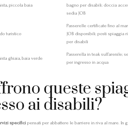
sta, piccola baia
bagno per disabili; doccia acces
sedia JOB
Passerelle certificate fino al ma
ido turistico
JOB disponibili; posti spiaggia r
per disabili
Passerella in teak sull’arenile; 
sta ghiaia, baia verde
per ingresso in acqua
offrono queste spia
esso ai disabili?
rvizi specifici
pensati per abbattere le barriere in riva al mare. In 