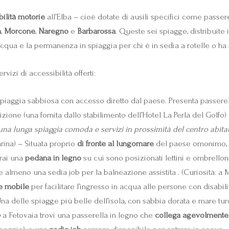
ilità motorie
all’Elba – cioè dotate di ausili specifici come passerel
a
,
Morcone
,
Naregno
e
Barbarossa
. Queste sei spiagge, distribuite 
acqua e la permanenza in spiaggia per chi è in sedia a rotelle o ha 
vizi di accessibilità offerti:
aggia sabbiosa con accesso diretto dal paese. Presenta passerell
zione (una fornita dallo stabilimento dell’Hotel La Perla del Golfo) 
 una lunga spiaggia comoda e servizi in prossimità del centro abitat
na) – Situata proprio
di fronte al lungomare
del paese omonimo, è
erai una
pedana in legno
su cui sono posizionati lettini e ombrelloni
 almeno una sedia job per la balneazione assistita . (Curiosità: a 
re mobile
per facilitare l’ingresso in acqua alle persone con disabilit
 delle spiagge più belle dell’isola, con sabbia dorata e mare turc
o
a Fetovaia trovi una passerella in legno che
collega agevolmente g