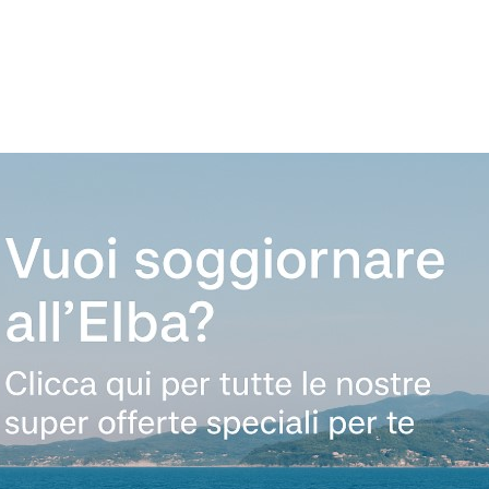
+39 335 7925420
info@elbahotelgiardino.it
PRENOTA
ome
Camere
Traghetti
Isola d’Elba