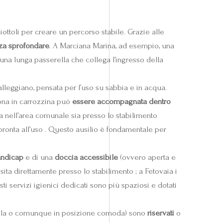
ttoli per creare un percorso stabile. Grazie alle
nza sprofondare
. A Marciana Marina, ad esempio, una
una lunga passerella che collega l’ingresso della
lleggiano, pensata per l’uso su sabbia e in acqua.
sona in carrozzina può
essere accompagnata dentro
ia nell’area comunale sia presso lo stabilimento
onta all’uso . Questo ausilio è fondamentale per
andicap
e di una
doccia accessibile
(ovvero aperta e
ita direttamente presso lo stabilimento ; a Fetovaia i
sti servizi igienici dedicati sono più spaziosi e dotati
fila o comunque in posizione comoda) sono
riservati
o