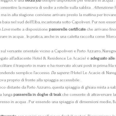
cheggio), e una
sedia job
sempre disponibile per entrare in acqua . 
onsentire la manovra di sedie a rotelle sulla sabbia .
Attenzione:
F
i, ma in alta stagione conviene arrivare presto la mattina per trovare
 baia nel sud dell’Elba, incastonata sotto Capoliveri. Pur non ess
n Love
mette a disposizione
passerelle certificate
che arrivano fino
trare in acqua . In pratica, anche in una caletta raccolta come Mor
sul versante orientale vicino a Capoliveri e Porto Azzurro, Naregno
egato all’adiacente Hotel & Residence Le Acacie) è
adeguato alle 
cilitare il trasporto in mare e ha riservato alcuni posti in prima fila
 rendendo semplice l’accesso.
Da sapere:
l’Hotel Le Acacie di Nare
ova proprio di fronte alla spiaggia accessibile .
o distante da Porto Azzurro, questa spiaggia di ghiaia mista a sabbi
na lunga
passerella in doghe di teak
che consente di attraversare l
ingresso in acqua . Pur essendo una spiaggia di dimensioni medie, B