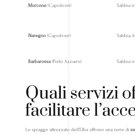
Morcone
(Capoliveri)
Sabbia mi
Naregno
(Capoliveri)
Sabbia, l
Barbarossa
(Porto Azzurro)
Sabbia mi
Quali servizi 
facilitare l’acc
Le spiagge attrezzate dell’Elba offrono una serie di
se