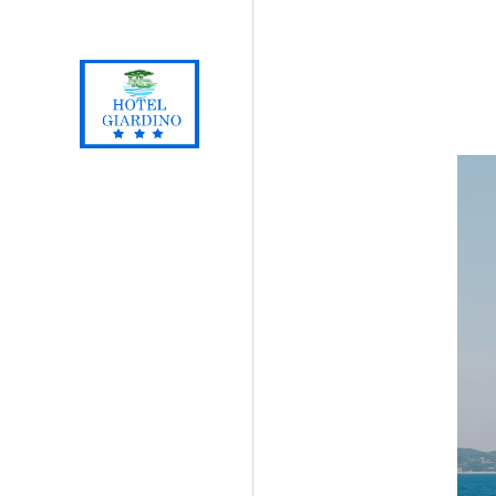
Loc. Lacona, Capoliveri - Isola d'Elba
+39 0565 964059
H