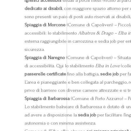
igienici accessibili
situati a pochi metri (vicino al par
dedicato ai disabili
, con maggiore spazio attorno per c
sono presenti un paio di posti auto riservati ai disabil
Spiaggia di Morcone
(Comune di Capoliveri) – Piccola
accessibili: lo stabilimento
Albatros & Drago – Elba i
esterna raggiungibile in carrozzina e sedia job per en
sicurezza.
Spiaggia di Naregno
(Comune di Capoliveri) – Situata 
di accessibilità. Qui lo stabilimento
Elba in Love
(coll
passerelle certificate
fino alla battigia,
sedie job
per fa
L’area è pianeggiante e ben collegata al parcheggio,
privo di barriere con diverse camere attrezzate e si tr
Spiaggia di Barbarossa
(Comune di Porto Azzurro) – Poc
Lo stabilimento balneare di Barbarossa è dotato di u
ad avere a disposizione la
sedia job
per facilitare l’
autonomia o con minima assistenza.