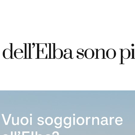
+39 335 7925420
info@elbahotelgiardino.it
PRENOTA
ome
Camere
Traghetti
Isola d’Elba
dell’Elba sono pi