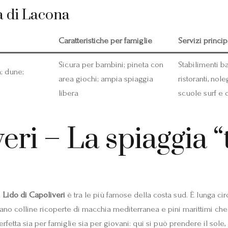
a di Lacona
Caratteristiche per famiglie
Servizi princip
Sicura per bambini; pineta con
Stabilimenti ba
; dune;
area giochi; ampia spiaggia
ristoranti, nol
libera
scuole surf e 
eri – La spiaggia “
l
Lido di Capoliveri
è tra le più famose della costa sud. È lunga c
zano colline ricoperte di macchia mediterranea e pini marittimi ch
rfetta sia per famiglie sia per giovani: qui si può prendere il sole, 