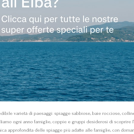
redibile varietà di paesaggi: spiagge sabbiose, baie rocciose, colli
liamo ogni anno famiglie, coppie e gruppi desiderosi di scoprire l’E
ca approfondita delle spiagge più adatte alle famiglie, con domande