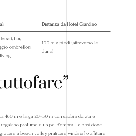
ali
Distanza da Hotel Giardino
lneari, bar,
100 m a piedi (attraverso le
eggio ombrelloni,
dune)
diving
tuttofare”
irca 460 m e larga 20–30 m con sabbia dorata e
e regalano profumo e un po’ d’ombra. La posizione
giocare a beach volley, praticare windsurf o affittare