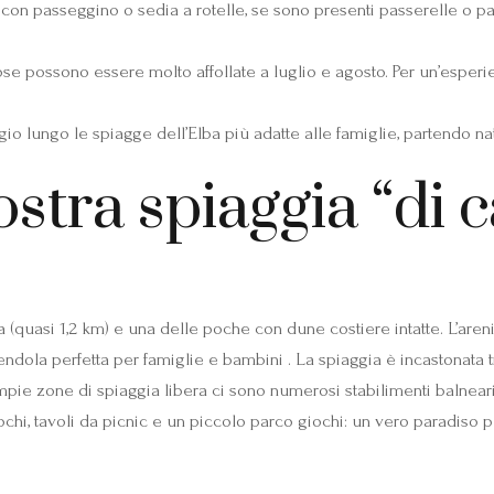
e con passeggino o sedia a rotelle, se sono presenti passerelle o p
e possono essere molto affollate a luglio e agosto. Per un’esperie
ggio lungo le spiagge dell’Elba più adatte alle famiglie, partendo n
stra spiaggia “di 
 (quasi 1,2 km) e una delle poche con dune costiere intatte. L’areni
ndola perfetta per famiglie e bambini . La spiaggia è incastonata
mpie zone di spiaggia libera ci sono numerosi stabilimenti balneari, 
ochi, tavoli da picnic e un piccolo parco giochi: un vero paradiso 