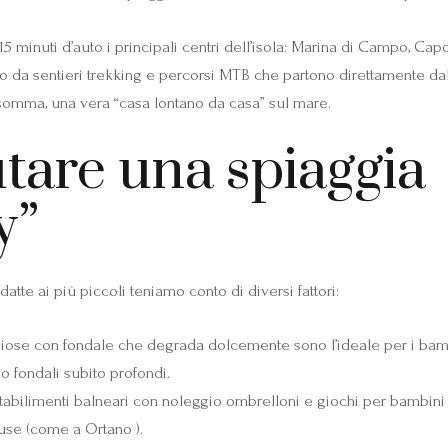
minuti d’auto i principali centri dell’isola: Marina di Campo, Capol
to da sentieri trekking e percorsi MTB che partono direttamente dal 
Insomma, una vera “casa lontano da casa” sul mare.
utare una spiaggia
y”
tte ai più piccoli teniamo conto di diversi fattori:
iose con fondale che degrada dolcemente sono l’ideale per i bam
 o fondali subito profondi.
stabilimenti balneari con noleggio ombrelloni e giochi per bambini
duse (come a Ortano ).