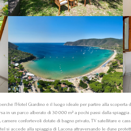
rché l’Hotel Giardino è il luogo ideale per partire alla scoperta de
rsa in un parco alberato di 30 000 m² a pochi passi dalla spiaggia 
a, camere confortevoli dotate di bagno privato, TV satellitare e cas
otel si accede alla spiaggia di Lacona attraversando le dune protett