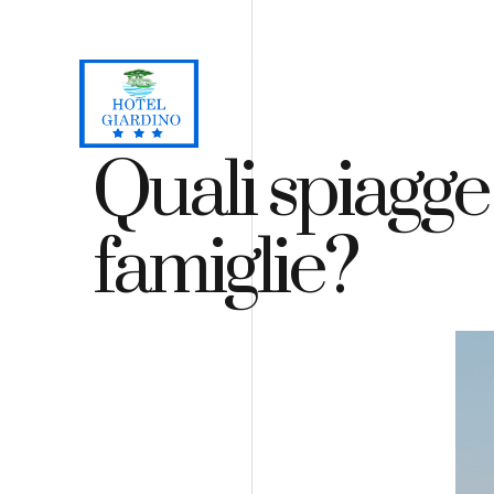
Loc. Lacona, Capoliveri - Isola d'Elba
+39 0565 964059
H
Quali spiagge 
famiglie?