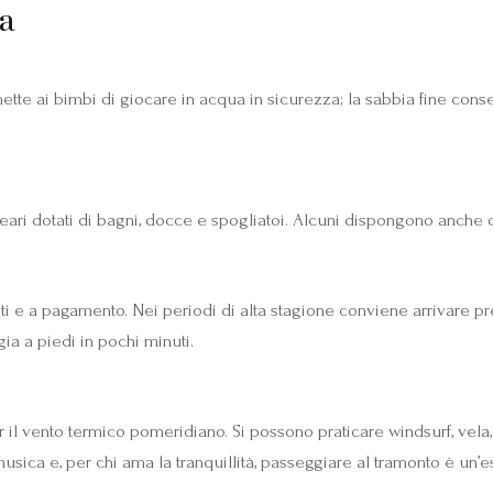
a
te ai bimbi di giocare in acqua in sicurezza; la sabbia fine consent
neari dotati di bagni, docce e spogliatoi. Alcuni dispongono anche 
ti e a pagamento. Nei periodi di alta stagione conviene arrivare pre
gia a piedi in pochi minuti.
er il vento termico pomeridiano. Si possono praticare windsurf, vela
musica e, per chi ama la tranquillità, passeggiare al tramonto è un’