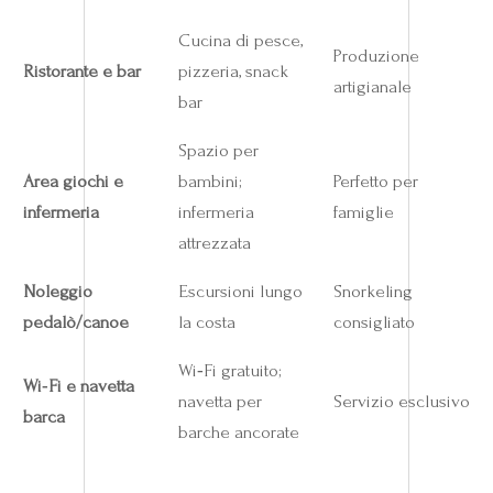
Cucina di pesce,
Produzione
Ristorante e bar
pizzeria, snack
artigianale
bar
Spazio per
Area giochi e
bambini;
Perfetto per
infermeria
infermeria
famiglie
attrezzata
Noleggio
Escursioni lungo
Snorkeling
pedalò/canoe
la costa
consigliato
Wi‑Fi gratuito;
Wi‑Fi e navetta
navetta per
Servizio esclusivo
barca
barche ancorate