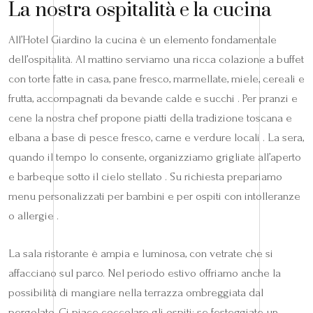
La nostra ospitalità e la cucina
All’Hotel Giardino la cucina è un elemento fondamentale
dell’ospitalità. Al mattino serviamo una ricca colazione a buffet
con torte fatte in casa, pane fresco, marmellate, miele, cereali e
frutta, accompagnati da bevande calde e succhi . Per pranzi e
cene la nostra chef propone piatti della tradizione toscana e
elbana a base di pesce fresco, carne e verdure locali . La sera,
quando il tempo lo consente, organizziamo grigliate all’aperto
e barbeque sotto il cielo stellato . Su richiesta prepariamo
menu personalizzati per bambini e per ospiti con intolleranze
o allergie .
La sala ristorante è ampia e luminosa, con vetrate che si
affacciano sul parco. Nel periodo estivo offriamo anche la
possibilità di mangiare nella terrazza ombreggiata dal
pergolato. Ci piace coccolare gli ospiti: se festeggiate un