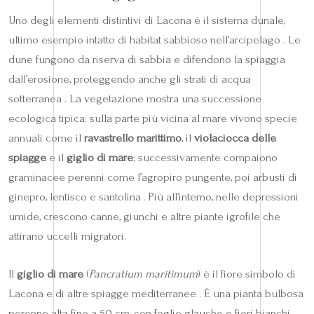
Uno degli elementi distintivi di Lacona è il sistema dunale,
ultimo esempio intatto di habitat sabbioso nell’arcipelago . Le
dune fungono da riserva di sabbia e difendono la spiaggia
dall’erosione, proteggendo anche gli strati di acqua
sotterranea . La vegetazione mostra una successione
ecologica tipica: sulla parte più vicina al mare vivono specie
annuali come il
ravastrello marittimo
, il
violaciocca delle
spiagge
e il
giglio di mare
; successivamente compaiono
graminacee perenni come l’agropiro pungente, poi arbusti di
ginepro, lentisco e santolina . Più all’interno, nelle depressioni
umide, crescono canne, giunchi e altre piante igrofile che
attirano uccelli migratori.
Il
giglio di mare
(
Pancratium maritimum
) è il fiore simbolo di
Lacona e di altre spiagge mediterranee . È una pianta bulbosa
perenne alta fino a 50 cm, con foglie glauche e fiori bianchi