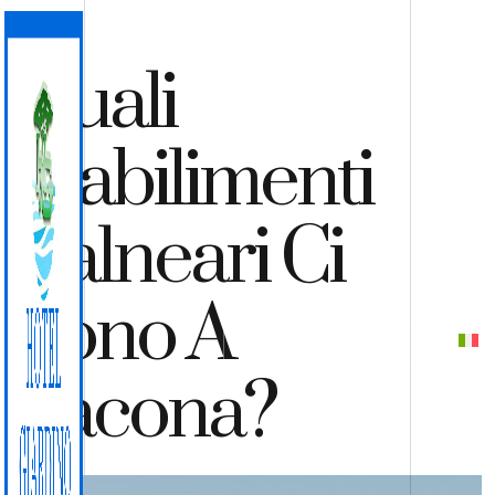
Quali
Stabilimenti
Balneari Ci
Sono A
PREVENTIVO
PRENOTA
Lacona?