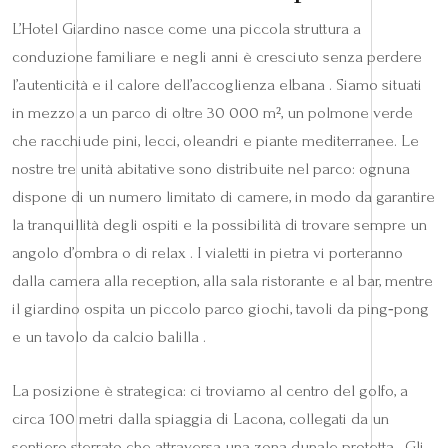
L’Hotel Giardino nasce come una piccola struttura a
conduzione familiare e negli anni è cresciuto senza perdere
l’autenticità e il calore dell’accoglienza elbana . Siamo situati
in mezzo a un parco di oltre 30 000 m², un polmone verde
che racchiude pini, lecci, oleandri e piante mediterranee. Le
nostre tre unità abitative sono distribuite nel parco: ognuna
dispone di un numero limitato di camere, in modo da garantire
la tranquillità degli ospiti e la possibilità di trovare sempre un
angolo d’ombra o di relax . I vialetti in pietra vi porteranno
dalla camera alla reception, alla sala ristorante e al bar, mentre
il giardino ospita un piccolo parco giochi, tavoli da ping‑pong
e un tavolo da calcio balilla .
La posizione è strategica: ci troviamo al centro del golfo, a
circa 100 metri dalla spiaggia di Lacona, collegati da un
sentiero sterrato che attraversa una zona dunale protetta . Gli