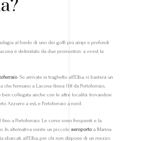
na?
 adagia al fondo di uno dei golfi più ampi e profondi
i Lacona è delimitato da due promontori: a ovest la
toferraio
. Se arrivate in traghetto all’Elba, vi basterà un
ea che fermano a Lacona (linea 118 da Portoferraio,
ben collegata anche con le altre località: trovandosi
to Azzurro a est, e Portoferraio a nord .
fino a Portoferraio. Le corse sono frequenti e la
to. In alternativa esiste un piccolo
aeroporto
a Marina
ta sbarcati all’Elba, per chi non dispone di un mezzo