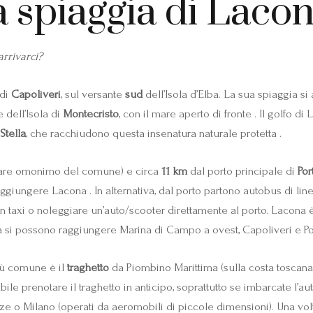
a spiaggia di Laco
rrivarci?
 di
Capoliveri
, sul versante
sud
dell’Isola d’Elba. La sua spiaggia si
 dell’Isola di
Montecristo
, con il mare aperto di fronte . Il golfo d
Stella
, che racchiudono questa insenatura naturale protetta .
inare omonimo del comune) e circa
11 km
dal porto principale di
Por
ggiungere Lacona . In alternativa, dal porto partono autobus di lin
 taxi o noleggiare un’auto/scooter direttamente al porto. Lacona è 
ida si possono raggiungere Marina di Campo a ovest, Capoliveri e Por
più comune è il
traghetto
da Piombino Marittima (sulla costa toscana) 
abile prenotare il traghetto in anticipo, soprattutto se imbarcate l’au
nze o Milano (operati da aeromobili di piccole dimensioni). Una vol