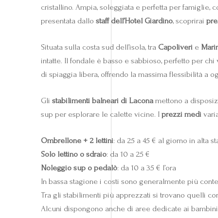
cristallino. Ampia, soleggiata e perfetta per famiglie, 
presentata dallo
staff dell’Hotel Giardino
, scoprirai
pre
Situata sulla costa sud dell’isola, tra
Capoliveri
e
Mari
intatte. Il fondale è basso e sabbioso, perfetto per chi 
di spiaggia libera, offrendo la massima flessibilità a og
Gli
stabilimenti balneari di Lacona
mettono a disposizio
sup per esplorare le calette vicine. I
prezzi medi
varia
Ombrellone + 2 lettini
: da 25 a 45 € al giorno in alta s
Solo lettino o sdraio
: da 10 a 25 €
Noleggio sup o pedalò
: da 10 a 35 € l’ora
In bassa stagione i costi sono generalmente più conte
Tra gli stabilimenti più apprezzati si trovano quelli con
Alcuni dispongono anche di aree dedicate ai bambini e s