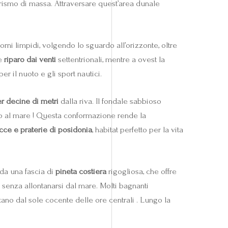
urismo di massa. Attraversare quest’area dunale
rni limpidi, volgendo lo sguardo all’orizzonte, oltre
re
riparo dai venti
settentrionali, mentre a ovest la
r il nuoto e gli sport nautici.
r decine di metri
dalla riva. Il fondale sabbioso
ro al mare ! Questa conformazione rende la
cce e praterie di posidonia
, habitat perfetto per la vita
 da una fascia di
pineta costiera
rigogliosa, che offre
i senza allontanarsi dal mare. Molti bagnanti
ntano dal sole cocente delle ore centrali . Lungo la