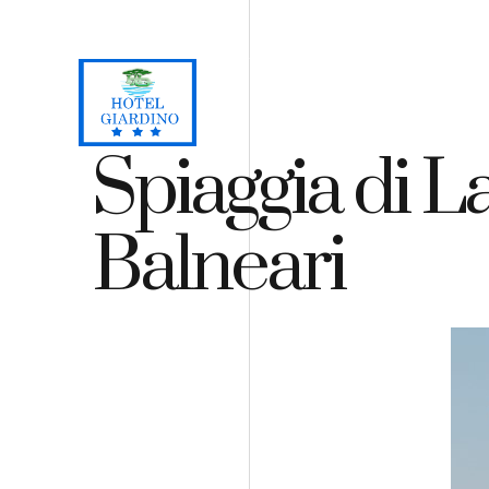
Loc. Lacona, Capoliveri - Isola d'Elba
+39 0565 964059
H
Spiaggia di L
Balneari