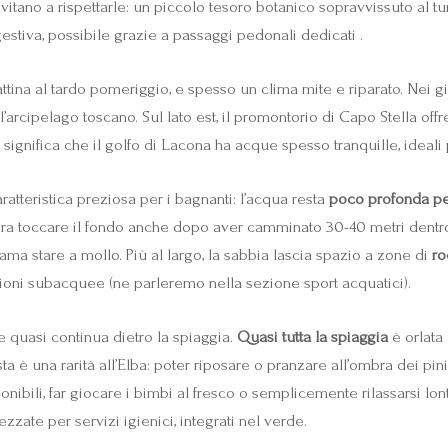
vitano a rispettarle: un piccolo tesoro botanico sopravvissuto al t
stiva, possibile grazie a passaggi pedonali dedicati .
ttina al tardo pomeriggio, e spesso un clima mite e riparato. Nei gio
arcipelago toscano. Sul lato est, il promontorio di Capo Stella off
ignifica che il golfo di Lacona ha acque spesso tranquille, ideali pe
atteristica preziosa per i bagnanti: l’acqua resta
poco profonda pe
ora toccare il fondo anche dopo aver camminato 30-40 metri dent
ma stare a mollo. Più al largo, la sabbia lascia spazio a zone di
ro
ioni subacquee (ne parleremo nella sezione sport acquatici).
 quasi continua dietro la spiaggia.
Quasi tutta la spiaggia
è orlata
ta è una rarità all’Elba: poter riposare o pranzare all’ombra dei pin
ponibili, far giocare i bimbi al fresco o semplicemente rilassarsi lo
ezzate per servizi igienici, integrati nel verde.