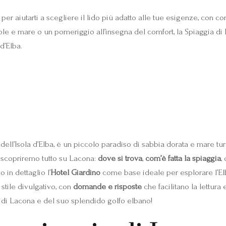
r aiutarti a scegliere il lido più adatto alle tue esigenze, con cons
ole e mare o un pomeriggio all’insegna del comfort, la Spiaggia di 
 d’Elba.
 dell’Isola d’Elba, è un piccolo paradiso di sabbia dorata e mare t
) scopriremo tutto su Lacona:
dove si trova
,
com’è fatta la spiaggia
,
 in dettaglio l’
Hotel Giardino
come base ideale per esplorare l’Elba
in stile divulgativo, con
domande e risposte
che facilitano la lettura
a di Lacona e del suo splendido golfo elbano!