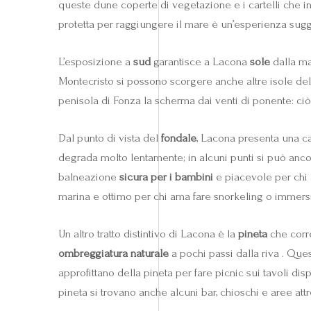
queste dune coperte di vegetazione e i cartelli che in
protetta per raggiungere il mare è un’esperienza sugge
L’esposizione a
sud
garantisce a Lacona
sole
dalla ma
Montecristo si possono scorgere anche altre isole dell’
penisola di Fonza la scherma dai venti di ponente: ciò s
Dal punto di vista del
fondale
, Lacona presenta una car
degrada molto lentamente; in alcuni punti si può anc
balneazione
sicura per i bambini
e piacevole per chi a
marina e ottimo per chi ama fare snorkeling o immers
Un altro tratto distintivo di Lacona è la
pineta
che corre
ombreggiatura naturale
a pochi passi dalla riva . Ques
approfittano della pineta per fare picnic sui tavoli dis
pineta si trovano anche alcuni bar, chioschi e aree attr