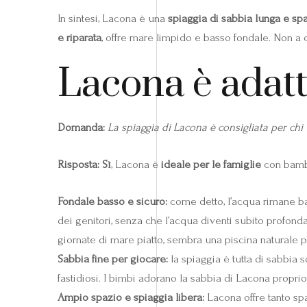
In sintesi, Lacona è una
spiaggia di sabbia lunga e sp
e riparata
, offre mare limpido e basso fondale. Non a c
Lacona è adatt
Domanda:
La spiaggia di Lacona è consigliata per chi
Risposta:
Sì
, Lacona è
ideale per le famiglie
con bamb
Fondale basso e sicuro:
come detto, l’acqua rimane bas
dei genitori, senza che l’acqua diventi subito profond
giornate di mare piatto, sembra una piscina naturale pe
Sabbia fine per giocare:
la spiaggia è tutta di sabbia s
fastidiosi. I bimbi adorano la sabbia di Lacona propri
Ampio spazio e spiaggia libera:
Lacona offre tanto spa