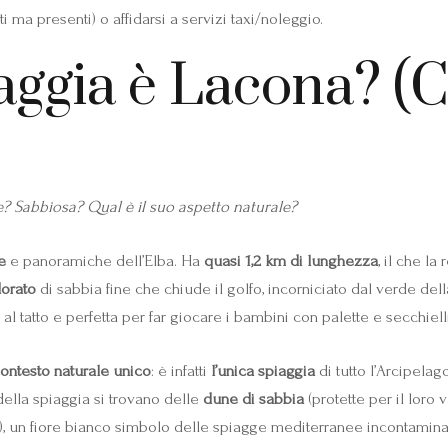
ti ma presenti) o affidarsi a servizi taxi/noleggio.
iaggia è Lacona? (C
e? Sabbiosa? Qual è il suo aspetto naturale?
e
e panoramiche dell’Elba. Ha
quasi 1,2 km di lunghezza
, il che la
dorato
di sabbia fine che chiude il golfo, incorniciato dal verde del
al tatto e perfetta per far giocare i bambini con palette e secchielli
ontesto naturale unico
: è infatti
l’unica spiaggia
di tutto l’Arcipela
della spiaggia si trovano delle
dune di sabbia
(protette per il loro 
 un fiore bianco simbolo delle spiagge mediterranee incontaminat