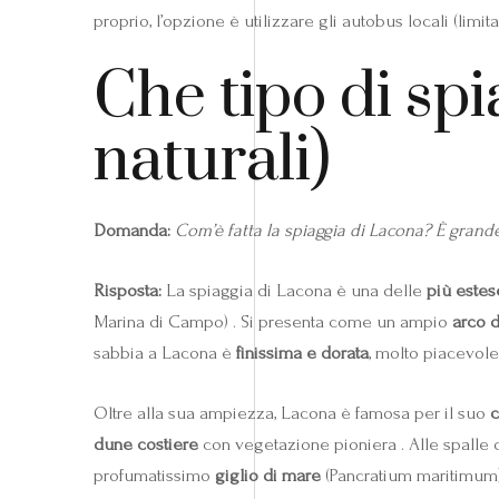
proprio, l’opzione è utilizzare gli autobus locali (limita
Che tipo di sp
naturali)
Domanda:
Com’è fatta la spiaggia di Lacona? È grand
Risposta:
La spiaggia di Lacona è una delle
più estes
Marina di Campo) . Si presenta come un ampio
arco 
sabbia a Lacona è
finissima e dorata
, molto piacevole 
Oltre alla sua ampiezza, Lacona è famosa per il suo
c
dune costiere
con vegetazione pioniera . Alle spalle 
profumatissimo
giglio di mare
(Pancratium maritimum),