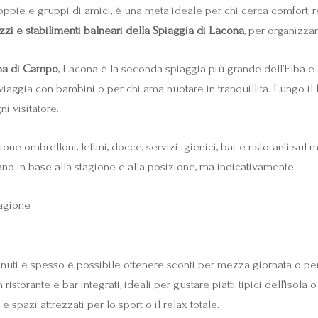
coppie e gruppi di amici, è una meta ideale per chi cerca comfort, r
zzi e stabilimenti balneari della Spiaggia di Lacona
, per organizza
na di Campo
, Lacona è la seconda spiaggia più grande dell’Elba 
viaggia con bambini o per chi ama nuotare in tranquillità. Lungo il li
ni visitatore.
ne ombrelloni, lettini, docce, servizi igienici, bar e ristoranti sul
no in base alla stagione e alla posizione, ma indicativamente:
tagione
nuti e spesso è possibile ottenere sconti per mezza giornata o per
 ristorante e bar integrati, ideali per gustare piatti tipici dell’isol
pazi attrezzati per lo sport o il relax totale.