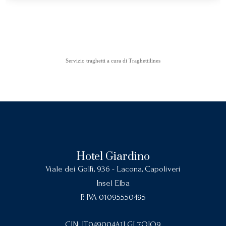
Servizio traghetti a cura di
Traghettilines
Hotel Giardino
Viale dei Golfi, 936 - Lacona, Capoliveri
Insel Elba
P. IVA 01095550495
CIN: IT049004A1LGL7OIO9