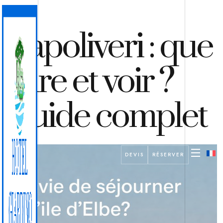
Capoliveri : que
faire et voir ?
Guide complet
DEVIS
RÉSERVER