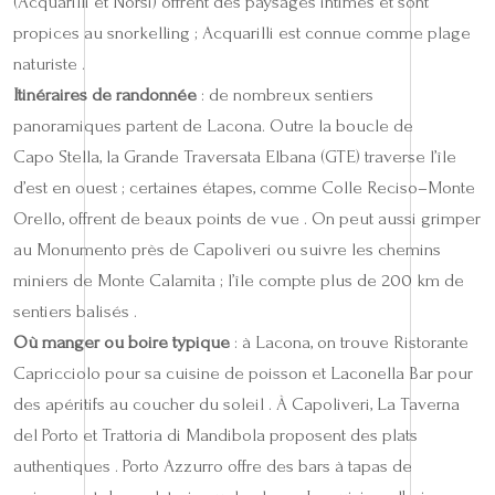
(Acquarilli et Norsi) offrent des paysages intimes et sont
propices au snorkelling ; Acquarilli est connue comme plage
naturiste .
Itinéraires de randonnée
: de nombreux sentiers
panoramiques partent de Lacona. Outre la boucle de
Capo Stella, la Grande Traversata Elbana (GTE) traverse l’île
d’est en ouest ; certaines étapes, comme Colle Reciso–Monte
Orello, offrent de beaux points de vue . On peut aussi grimper
au Monumento près de Capoliveri ou suivre les chemins
miniers de Monte Calamita ; l’île compte plus de 200 km de
sentiers balisés .
Où manger ou boire typique
: à Lacona, on trouve Ristorante
Capricciolo pour sa cuisine de poisson et Laconella Bar pour
des apéritifs au coucher du soleil . À Capoliveri, La Taverna
del Porto et Trattoria di Mandibola proposent des plats
authentiques . Porto Azzurro offre des bars à tapas de