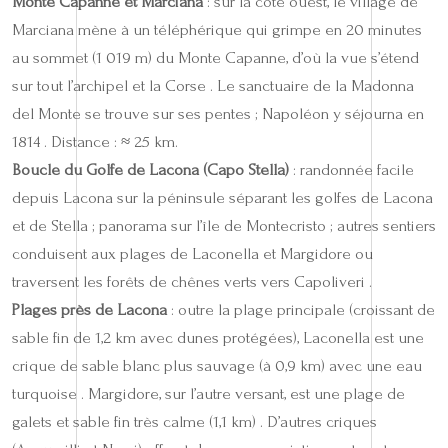
Monte Capanne et Marciana
: sur la côte ouest, le village de
Marciana mène à un téléphérique qui grimpe en 20 minutes
au sommet (1 019 m) du Monte Capanne, d’où la vue s’étend
sur tout l’archipel et la Corse . Le sanctuaire de la Madonna
del Monte se trouve sur ses pentes ; Napoléon y séjourna en
1814 . Distance : ≈ 25 km.
Boucle du Golfe de Lacona (Capo Stella)
: randonnée facile
depuis Lacona sur la péninsule séparant les golfes de Lacona
et de Stella ; panorama sur l’île de Montecristo ; autres sentiers
conduisent aux plages de Laconella et Margidore ou
traversent les forêts de chênes verts vers Capoliveri .
Plages près de Lacona
: outre la plage principale (croissant de
sable fin de 1,2 km avec dunes protégées), Laconella est une
crique de sable blanc plus sauvage (à 0,9 km) avec une eau
turquoise . Margidore, sur l’autre versant, est une plage de
galets et sable fin très calme (1,1 km) . D’autres criques