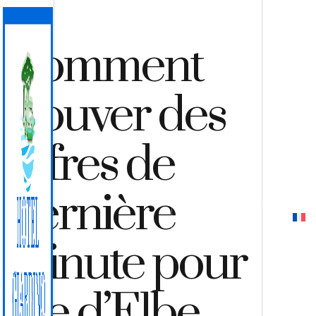
Comment
trouver des
offres de
dernière
DEVIS
RÉSERVER
minute pour
l’île d’Elbe