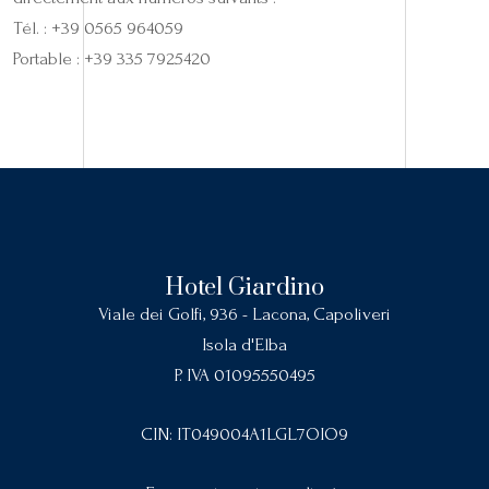
Tél. : +39 0565 964059
Portable : +39 335 7925420
Hotel Giardino
Viale dei Golfi, 936 - Lacona, Capoliveri
Isola d'Elba
P. IVA 01095550495
CIN: IT049004A1LGL7OIO9