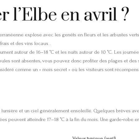
r l’Elbe en avril ?
rranéenne explose avec les genêts en fleurs et les arbustes verts.
rais et des vins locaux .
urnent autour de 16–18 °C et les nuits autour de 10 °C. Les journ
 foules sont absentes, vous pouvez donc profiter des plages et des se
nsidéré comme un « mois secret » où les visiteurs sont récompensés 
e lumière et un ciel généralement ensoleillé. Quelques brèves aver
gées peuvent atteindre 17–18 °C à la fin du mois. Une garde‑robe en
Valeur typique (avril)