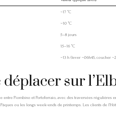
~17 °C
~10 °C
5–8 jours
15–16 °C
~13 h (lever ~06h45, coucher ~
 déplacer sur l’Elb
née entre Piombino et Portoferraio, avec des traversées régulières e
âques ou les longs week‑ends de printemps. Les clients de l’Hôtel 