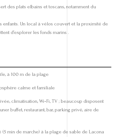
e sert des plats elbains et toscans, notamment du
s enfants. Un local à vélos couvert et la proximité de
ent d’explorer les fonds marins .
’île, à 100 m de la plage
osphère calme et familiale
vée, climatisation, Wi‑Fi, TV ; beaucoup disposent
ner buffet, restaurant, bar, parking privé, aire de
vé (5 min de marche) à la plage de sable de Lacona