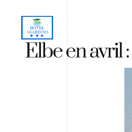
Loc. Lacona, Capoliveri - Isola d'Elba
+39 0565 964059
H
Elbe en avril :