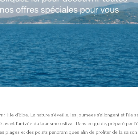
r l’île d’Elbe. La nature s’éveille, les journées s’allongent et l’île
é avant l’arrivée du tourisme estival. Dans ce guide, préparé par l
 plages et des points panoramiques afin de profiter de la saison l