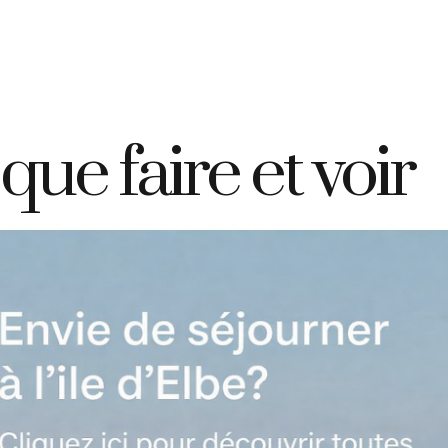
+39 335 7925420
info@elbahotelgiardino.it
RÉSERVER
D
ome
Chambres
Ferry
Île d’Elbe
 que faire et voir