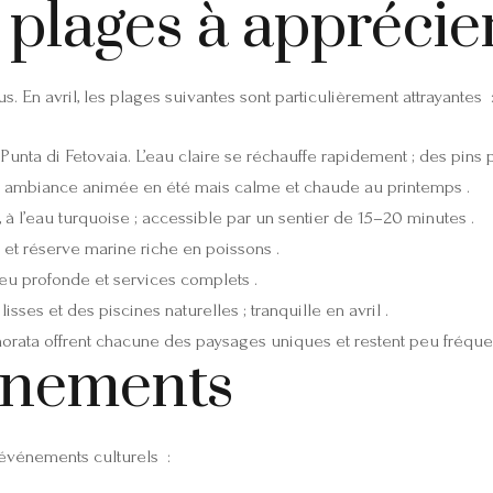
plages à apprécier
s. En avril, les plages suivantes sont particulièrement attrayantes 
nta di Fetovaia. L’eau claire se réchauffe rapidement ; des pins p
 ambiance animée en été mais calme et chaude au printemps .
 à l’eau turquoise ; accessible par un sentier de 15–20 minutes .
s et réserve marine riche en poissons .
u profonde et services complets .
sses et des piscines naturelles ; tranquille en avril .
amorata offrent chacune des paysages uniques et restent peu fréque
vénements
en événements culturels :