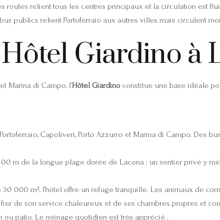
 routes relient tous les centres principaux et la circulation est flu
 bus publics relient Portoferraio aux autres villes mais circulent
 Hôtel Giardino à
 et Marina di Campo, l’
Hôtel Giardino
constitue une base idéale pour
Portoferraio, Capoliveri, Porto Azzurro et Marina di Campo. Des b
 100 m de la longue plage dorée de Lacona ; un sentier privé y m
 30 000 m², l’hôtel offre un refuge tranquille. Les animaux de co
st fier de son service chaleureux et de ses chambres propres et con
on ou patio. Le ménage quotidien est très apprécié .