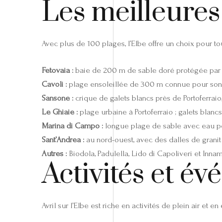
Les meilleures 
Avec plus de 100 plages, l’Elbe offre un choix pour tou
Fetovaia :
baie de 200 m de sable doré protégée par Pu
Cavoli :
plage ensoleillée de 300 m connue pour son
Sansone :
crique de galets blancs près de Portoferraio,
Le Ghiaie :
plage urbaine à Portoferraio ; galets blanc
Marina di Campo :
longue plage de sable avec eau pe
Sant’Andrea :
au nord-ouest, avec des dalles de granit li
Autres :
Biodola, Padulella, Lido di Capoliveri et Inn
Activités et é
Avril sur l’Elbe est riche en activités de plein air et 