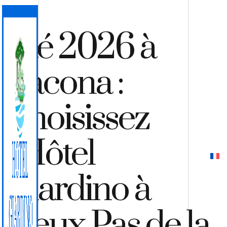
Été 2026 à
Lacona :
Choisissez
l’Hôtel
DEVIS
RÉSERVER
Giardino à
Deux Pas de la