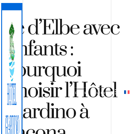
Île d’Elbe avec
Enfants :
Pourquoi
Choisir l’Hôtel
DEVIS
RÉSERVER
Giardino à
Lacona