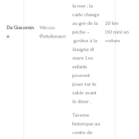
la mer ; la
carte change
au gré de la
20 km
Da Giacomin
Viticcio
pêche –
(30 min) en
o
(Portoferraio)
goûtez à la
voiture
lasagna di
mare
. Les
enfants
peuvent
jouer sur le
sable avant
le dîner .
Taverne
historique au
centre de