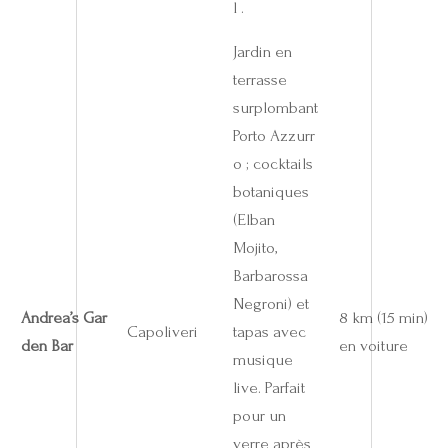
l .
Jardin en
terrasse
surplombant
Porto Azzurr
o ; cocktails
botaniques
(Elban
Mojito,
Barbarossa
Negroni) et
Andrea’s Gar
8 km (15 min)
Capoliveri
tapas avec
den Bar
en voiture
musique
live. Parfait
pour un
verre après