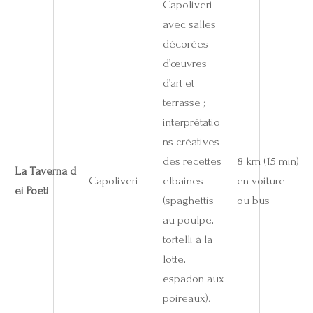
Capoliveri
avec salles
décorées
d’œuvres
d’art et
terrasse ;
interprétatio
ns créatives
des recettes
8 km (15 min)
La Taverna d
Capoliveri
elbaines
en voiture
ei Poeti
(spaghettis
ou bus
au poulpe,
tortelli à la
lotte,
espadon aux
poireaux).