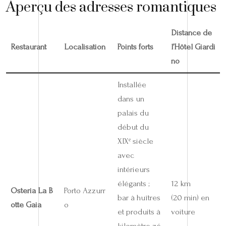
Aperçu des adresses romantiques
Distance de
Restaurant
Localisation
Points forts
l’Hôtel Giardi
no
Installée
dans un
palais du
début du
XIXᵉ siècle
avec
intérieurs
élégants ;
12 km
Osteria La B
Porto Azzurr
bar à huîtres
(20 min) en
otte Gaia
o
et produits à
voiture
kilomètre zé