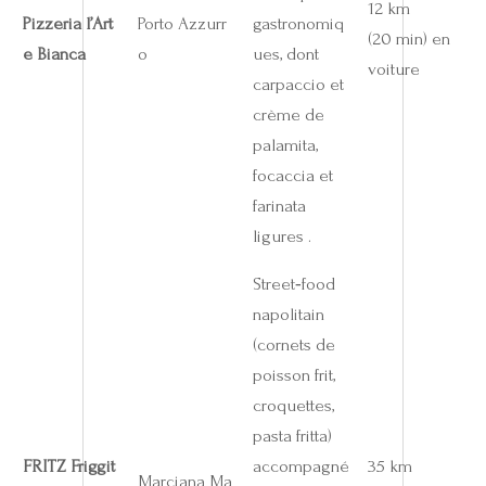
12 km
Pizzeria l’Art
Porto Azzurr
gastronomiq
(20 min) en
e Bianca
o
ues, dont
voiture
carpaccio et
crème de
palamita,
focaccia et
farinata
ligures .
Street‑food
napolitain
(cornets de
poisson frit,
croquettes,
pasta fritta)
FRITZ Friggit
accompagné
35 km
Marciana Ma