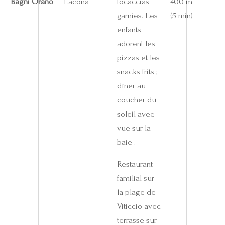
Bagni Orano
Lacona
focaccias
400 m
garnies. Les
(5 min)
enfants
adorent les
pizzas et les
snacks frits ;
dîner au
coucher du
soleil avec
vue sur la
baie .
Restaurant
familial sur
la plage de
Viticcio avec
terrasse sur