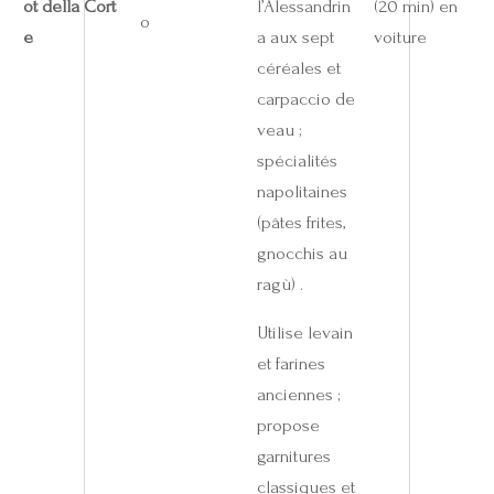
ot della Cort
l’Alessandrin
(20 min) en
o
e
a aux sept
voiture
céréales et
carpaccio de
veau ;
spécialités
napolitaines
(pâtes frites,
gnocchis au
ragù) .
Utilise levain
et farines
anciennes ;
propose
garnitures
classiques et