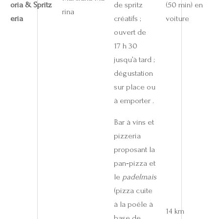
oria & Spritz
de spritz
(50 min) en
rina
eria
créatifs ;
voiture
ouvert de
17 h 30
jusqu’à tard ;
dégustation
sur place ou
à emporter .
Bar à vins et
pizzeria
proposant la
pan‑pizza et
le
padelmais
(pizza cuite
à la poêle à
14 km
base de