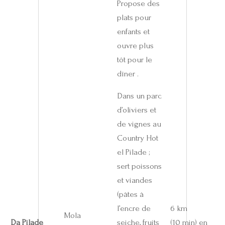
Propose des
plats pour
enfants et
ouvre plus
tôt pour le
dîner .
Dans un parc
d’oliviers et
de vignes au
Country Hot
el Pilade ;
sert poissons
et viandes
(pâtes à
l’encre de
6 km
Mola
Da Pilade
seiche, fruits
(10 min) en