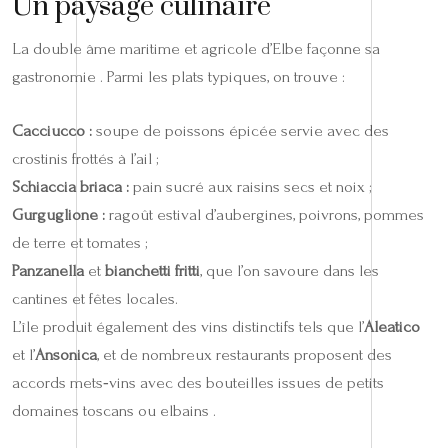
Un paysage culinaire
La double âme maritime et agricole d’Elbe façonne sa
gastronomie . Parmi les plats typiques, on trouve :
Cacciucco :
soupe de poissons épicée servie avec des
crostinis frottés à l’ail ;
Schiaccia briaca :
pain sucré aux raisins secs et noix ;
Gurguglione :
ragoût estival d’aubergines, poivrons, pommes
de terre et tomates ;
Panzanella
et
bianchetti fritti
, que l’on savoure dans les
cantines et fêtes locales.
L’île produit également des vins distinctifs tels que l’
Aleatico
et l’
Ansonica
, et de nombreux restaurants proposent des
accords mets‑vins avec des bouteilles issues de petits
domaines toscans ou elbains .