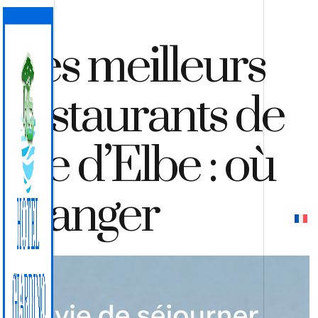
Les meilleurs
restaurants de
l’île d’Elbe : où
manger
DEVIS
RÉSERVER