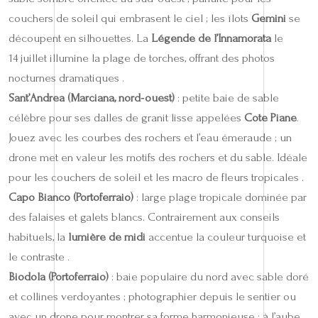
couchers de soleil qui embrasent le ciel ; les îlots
Gemini
se
découpent en silhouettes. La
Légende de l’Innamorata
le
14 juillet illumine la plage de torches, offrant des photos
nocturnes dramatiques .
Sant’Andrea (Marciana, nord‑ouest)
: petite baie de sable
célèbre pour ses dalles de granit lisse appelées
Cote Piane
.
Jouez avec les courbes des rochers et l’eau émeraude ; un
drone met en valeur les motifs des rochers et du sable. Idéale
pour les couchers de soleil et les macro de fleurs tropicales .
Capo Bianco (Portoferraio)
: large plage tropicale dominée par
des falaises et galets blancs. Contrairement aux conseils
habituels, la
lumière de midi
accentue la couleur turquoise et
le contraste .
Biodola (Portoferraio)
: baie populaire du nord avec sable doré
et collines verdoyantes ; photographier depuis le sentier ou
avec un drone pour montrer sa forme harmonieuse ; à l’aube