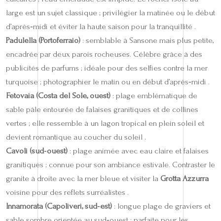
large est un sujet classique ; privilégier la matinée ou le début
d’après‑midi et éviter la haute saison pour la tranquillité .
Padulella (Portoferraio)
: semblable à Sansone mais plus petite,
encadrée par deux parois rocheuses. Célèbre grâce à des
publicités de parfums ; idéale pour des selfies contre la mer
turquoise ; photographier le matin ou en début d’après‑midi .
Fetovaia (Costa del Sole, ouest)
: plage emblématique de
sable pâle entourée de falaises granitiques et de collines
vertes ; elle ressemble à un lagon tropical en plein soleil et
devient romantique au coucher du soleil .
Cavoli (sud‑ouest)
: plage animée avec eau claire et falaises
granitiques ; connue pour son ambiance estivale. Contraster le
granite à droite avec la mer bleue et visiter la
Grotta Azzurra
voisine pour des reflets surréalistes .
Innamorata (Capoliveri, sud‑est)
: longue plage de graviers et
sable sombre orientée au sud‑ouest ; parfaite pour les