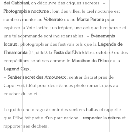
dei Gabbiani
, on découvre des criques secrètes . –
Photographie nocturne
: loin des villes, le ciel nocturne est
sombre ; monter au
Volterraio
ou au
Monte Perone
pour
capturer la Voie lactée ; un trépied, une optique lumineuse et
une télécommande sont indispensables . –
Événements
locaux
: photographier des festivals tels que la
Légende de
l’Innamorata
(14 juillet), la
Festa dell’Uva
(début octobre) ou des
compétitions sportives comme le
Marathon de l’Elbe
ou la
Legend Cup
.
–
Sentier secret des Amoureux
: sentier discret près de
Capoliveri, idéal pour des séances photo romantiques au
coucher du soleil .
Le guide encourage à sortir des sentiers battus et rappelle
que l’Elbe fait partie d’un parc national :
respecter la nature
et
rapporter ses déchets .