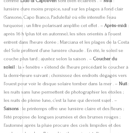
comme
Lido di Capoliveri
sont bien éclairées . –
Midi
:
lumière dure moins propice, sauf sur les plages à fond clair
(Sansone, Capo Bianco, Padulella) où elle intensifie l’eau
turquoise ; un filtre polarisant amplifie cet effet . –
Après‑midi
:
après 16 h (plus tôt en automne), les sites orientés à l’ouest
entrent dans l’heure dorée ; Marciana et les plages de la Costa
del Sole profitent d’une lumière chaude . En été, le soleil se
couche plus tard ; ajustez selon la saison . –
Coucher du
soleil
: la « fenêtre » s’étend de l’heure précédant le coucher à
la demi‑heure suivant ; choisissez des endroits dégagés vers
l’ouest pour voir le disque solaire tomber dans la mer . –
Nuit
:
les nuits sans lune permettent de photographier les étoiles ;
les nuits de pleine lune, c’est la lune qui devient sujet . –
Saisons
: le printemps offre une lumière claire et des fleurs ;
l’été propose de longues journées et des brumes rouges ;
l’automne après la pluie procure des ciels limpides et des