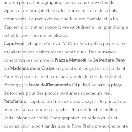
arcs en pierre. Photographiez les maisons couvertes de
vignes et de bougainvillées, les portes pastel et les chats
somnolents. Le matin donne une lumière frontale, et la fin
d’après‑midi met en scène la vie quotidienne ; un grand‑angle
est utile pour les ruelles étroites .
Capoliveri
: village médiéval à 167 m. Ses ruelles pavées, ses
escaliers et ses petites places sont fleuris. Des terrasses
panoramiques comme la
Piazza Matteotti
, le
Belvedere Rény
ou
Madonna delle Grazie
surplombent les golfes de Stella et
Porto Azzurro. Le soleil couchant y peint le ciel de violet et
d’orange ; la
Festa dell’Innamorata
(14 juillet) éclaire la plage
de torches pour des photos nocturnes spectaculaires .
Portoferraio
: capitale de l’île aux deux visages : le port animé,
avec maisons colorées et yachts, et la vieille ville fortifiée
(forts Falcone et Stella). Photographiez les reflets du soleil
couchant sur le port tandis que le Forte Stella prend une teinte