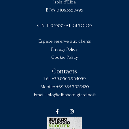
Isola d'Elba
P. IVA 01095550495
CIN: IT049004A1LGL7OIO9
Espace réservé aux clients
Privacy Policy
Cookie Policy
Contacts
Tél:
+39.0565.964059
Mobile:
+39.335.7925420
Email:
info@elbahotelgiardino.it