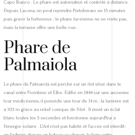
Capo Bianco . Le phare est automatisé et contrôlé à distance .
Depuis Lacona, on peut rejoindre Portoferraio en 15 minutes
puis gravir la forteresse ; le phare lui‑même ne se visite pas,
mais la terrasse offre une belle vue .
Phare de
Palmaiola
Le phare de Palmaiola est perché sur un îlot situé dans le
canal entre Piombino et Elbe. Édifié en 1844 sur une ancienne
tour médicéenne, il possède une tour de 14 m ; la lumière est
à 105 m grâce au relief conique de l’îlot . Il émet un éclat
blanc toutes les 5 secondes et fonctionne aujourd’hui à
l’énergie solaire . L’îlot n’est pas habité et l’accès est interdit :
on l’admire depuis un bateau ou depuis le ferry entre