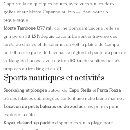
Capo Stella en quelques heures, avec vues sur les deux
golfes et sur Monte Capanne au loin — idéal pour un
pique‑nique .
Monte Tambone (377 m)
: colline dominant Lacona ; elle se
grimpe en
1 à 1,5 h
depuis Lacona. Le sentier traverse des
forêts de chênes et du sommet on voit la plaine de Campo
nell’Elba et le golfe de Lacona. La région fait partie du parc de
trekking de Lacona, avec environ
50 km
de sentiers balisés
propices au trekking et au VTT .
Sports nautiques et activités
Snorkeling et plongée
autour de
Capo Stella
et
Punta Fonza
,
où des falaises submergées abritent une riche faune marine .
Location de petits bateaux ou de zodiac
sans permis pour
explorer la côte .
Kayak et stand‑up paddle
disponibles sur la plage pour