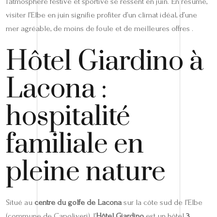
l’atmosphère festive et sportive se ressent en juin. En résumé,
visiter l’Elbe en juin signifie profiter d’un climat idéal, d’une
mer agréable, de moins de foule et de meilleures offres .
Hôtel Giardino à
Lacona :
hospitalité
familiale en
pleine nature
Situé au
centre du golfe de Lacona
sur la côte sud de l’Elbe
(commune de Capoliveri), l’
Hôtel Giardino
est un hôtel
3