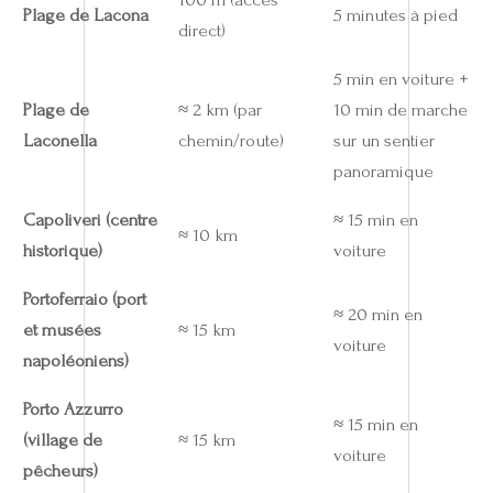
Plage de Lacona
5 minutes à pied
direct)
5 min en voiture +
Plage de
≈ 2 km (par
10 min de marche
Laconella
chemin/route)
sur un sentier
panoramique
Capoliveri (centre
≈ 15 min en
≈ 10 km
historique)
voiture
Portoferraio (port
≈ 20 min en
et musées
≈ 15 km
voiture
napoléoniens)
Porto Azzurro
≈ 15 min en
(village de
≈ 15 km
voiture
pêcheurs)