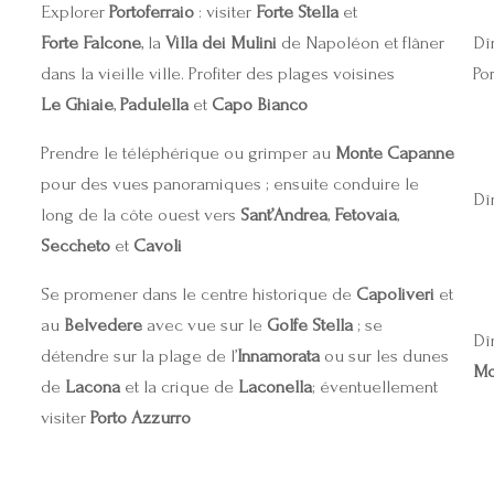
Explorer
Portoferraio
: visiter
Forte Stella
et
Forte Falcone
, la
Villa dei Mulini
de Napoléon et flâner
Dî
dans la vieille ville. Profiter des plages voisines
Por
Le Ghiaie
,
Padulella
et
Capo Bianco
Prendre le téléphérique ou grimper au
Monte Capanne
pour des vues panoramiques ; ensuite conduire le
Dî
long de la côte ouest vers
Sant’Andrea
,
Fetovaia
,
Seccheto
et
Cavoli
Se promener dans le centre historique de
Capoliveri
et
au
Belvedere
avec vue sur le
Golfe Stella
; se
Dî
détendre sur la plage de l’
Innamorata
ou sur les dunes
Mo
de
Lacona
et la crique de
Laconella
; éventuellement
visiter
Porto Azzurro