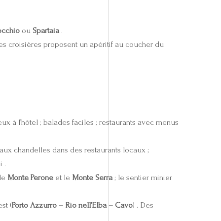
occhio
ou
Spartaia
.
ines croisières proposent un apéritif au coucher du
 jeux à l’hôtel ; balades faciles ; restaurants avec menus
 aux chandelles dans des restaurants locaux ;
 .
 le
Monte Perone
et le
Monte Serra
; le sentier minier
st (
Porto Azzurro – Rio nell’Elba – Cavo
) . Des