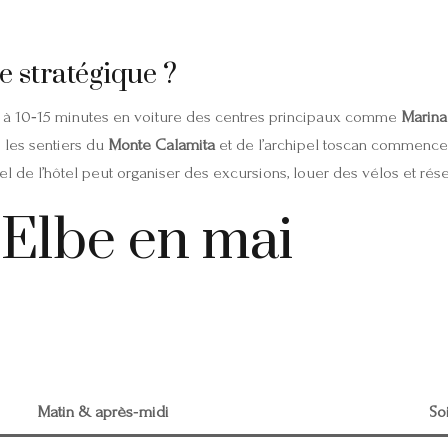
se stratégique ?
t à 10‑15 minutes en voiture des centres principaux comme
Marina
 : les sentiers du
Monte Calamita
et de l’archipel toscan commencen
 de l’hôtel peut organiser des excursions, louer des vélos et réser
l’Elbe en mai
Matin & après‑midi
Soi