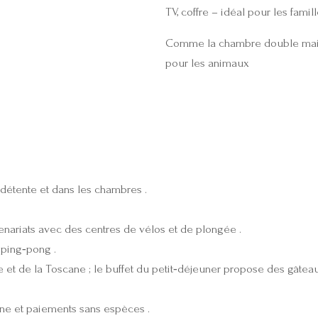
TV, coffre – idéal pour les famil
Comme la chambre double mais av
pour les animaux
e détente et dans les chambres .
enariats avec des centres de vélos et de plongée .
 ping‑pong .
be et de la Toscane ; le buffet du petit‑déjeuner propose des gâteau
gne et paiements sans espèces .