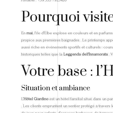
Pourquoi visite
En
mai
, l’île d’Elbe explose en couleurs et en parfums
propice aux premières baignades . Le printemps apport
aussi riche en événements sportifs et culturels : co
historiques telles que la
Leggenda dell’Innamorata
. V
Votre base : l
Situation et ambiance
L’
Hôtel Giardino
est un hôtel familial situé dans un p
. Les clients empruntent un sentier protégé à travers 
de jeux pour enfants, d’espaces barbecue, de hamacs e