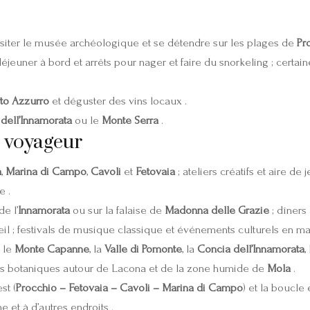
isiter le musée archéologique et se détendre sur les plages de
Pr
déjeuner à bord et arrêts pour nager et faire du snorkeling ; certa
rto Azzurro
et déguster des vins locaux .
dell’Innamorata
ou le
Monte Serra
.
e voyageur
a
,
Marina di Campo
,
Cavoli
et
Fetovaia
; ateliers créatifs et aire de
e .
e l’
Innamorata
ou sur la falaise de
Madonna delle Grazie
; dîners
il ; festivals de musique classique et événements culturels en mai
 le
Monte Capanne
, la
Valle di Pomonte
, la
Concia dell’Innamorata
,
tes botaniques autour de Lacona et de la zone humide de
Mola
.
st (
Procchio – Fetovaia – Cavoli – Marina di Campo
) et la boucle e
et à d’autres endroits .