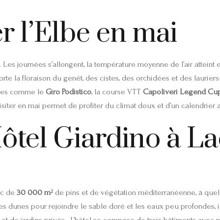
r l’Elbe en mai
. Les journées s’allongent, la température moyenne de l’air atteint
e la floraison du genêt, des cistes, des orchidées et des lauriers‑
urses comme le
Giro Podistico
, la course VTT
Capoliveri Legend Cu
isiter en mai permet de profiter du climat doux et d’un calendrier a
’Hôtel Giardino à L
arc de
30 000 m²
de pins et de végétation méditerranéenne, à que
les dunes pour rejoindre le sable doré et les eaux peu profondes, 
t de jardins privés . L’hôtel se compose de trois bâtiments avec p