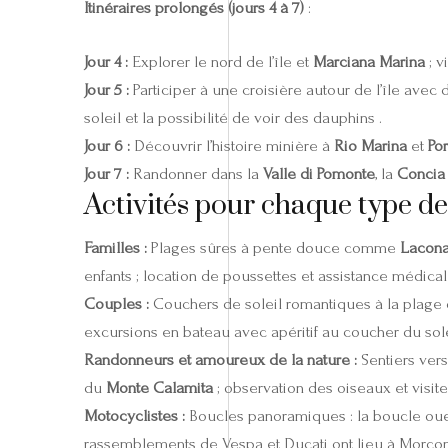
Itinéraires prolongés (jours 4 à 7)
:
Jour 4 :
Explorer le nord de l’île et
Marciana Marina
; v
Jour 5 :
Participer à une croisière autour de l’île avec 
soleil et la possibilité de voir des dauphins .
Jour 6 :
Découvrir l’histoire minière à
Rio Marina
et
Po
Jour 7 :
Randonner dans la
Valle di Pomonte
, la
Concia 
Activités pour chaque type d
Familles :
Plages sûres à pente douce comme
Lacon
enfants ; location de poussettes et assistance médical
Couples :
Couchers de soleil romantiques à la plage d
excursions en bateau avec apéritif au coucher du sole
Randonneurs et amoureux de la nature :
Sentiers vers
du
Monte Calamita
; observation des oiseaux et visi
Motocyclistes :
Boucles panoramiques : la boucle oue
rassemblements de Vespa et Ducati ont lieu à Morcone 