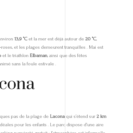
 environ
13,9 °C
et la mer est déjà autour de
20 °C
,
roses, et les plages demeurent tranquilles . Mai est
p
et le triathlon
Elbaman
, ainsi que des fêtes
nimé sans la foule estivale .
acona
lques pas de la plage de
Lacona
qui s’étend sur
2 km
idéales pour les enfants . Le parc dispose d’une aire
arking numéroté gratuit ; l’atmosphère est informelle