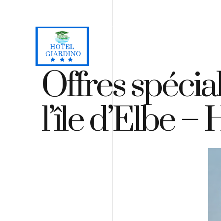
Loc. Lacona, Capoliveri - Isola d'Elba
+39 0565 964059
H
Offres spécia
l’île d’Elbe –