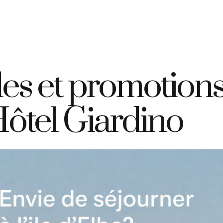
+39 335 7925420
info@elbahotelgiardino.it
RÉSERVER
D
ome
Chambres
Ferry
Île d’Elbe
les et promotions
 Hôtel Giardino