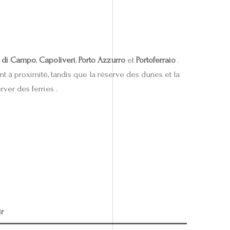
 di Campo
,
Capoliveri
,
Porto Azzurro
et
Portoferraio
.
t à proximité, tandis que la réserve des dunes et la
ver des ferries .
r