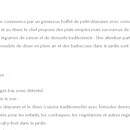
urnée commence par un généreux buffet de petit‑déjeuner avec croissa
r et au dîner, le chef propose des plats simples mais savoureux de 
e légumes de saison et de desserts traditionnels . Une attention pa
possible de dîner en plein air et des barbecues dans le jardin sont 
ces :
er, bar, zone détente).
 le soir .
le déjeuner et le dîner (cuisine traditionnelle) avec formules dem
s pour les enfants, les coeliaques, les végétariens et autres régi
baby‑foot dans le jardin .