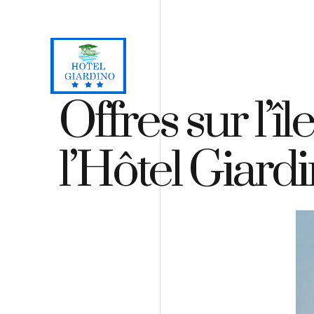
Loc. Lacona, Capoliveri - Isola d'Elba
+39 0565 964059
H
Offres sur l’îl
l’Hôtel Giard