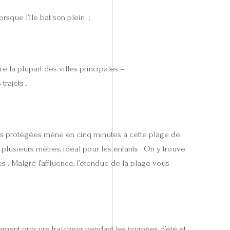
rsque l’île bat son plein :
e la plupart des villes principales –
trajets .
dunes protégées mène en cinq minutes à cette plage de
lusieurs mètres, idéal pour les enfants . On y trouve
s . Malgré l’affluence, l’étendue de la plage vous
ement procure fraîcheur pendant les journées d’été et