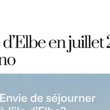
+39 335 7925420
info@elbahotelgiardino.it
RÉSERVER
D
ome
Chambres
Ferry
Île d’Elbe
e d’Elbe en juille
ino