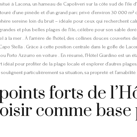
 situé à Lacona, un hameau de Capoliveri sur la côte sud de l’île 
touré d’une pinède et d’un grand parc privé d’environ 30 000 m² q
re sereine loin du bruit – idéale pour ceux qui recherchent calme
andes et plus belles plages de l’île, célèbre pour son sable doré e
tel à la mer . À l’arrière de l’hôtel, des collines douces couvertes 
u Capo Stella . Grâce à cette position centrale dans le golfe de Lac
ou Porto Azzurro en voiture . En résumé, l’Hôtel Giardino est un
idéal pour profiter de la plage locale et explorer d’autres plages, 
 soulignent particulièrement sa situation, sa propreté et l’amabilité
points forts de l’H
hoisir comme base 