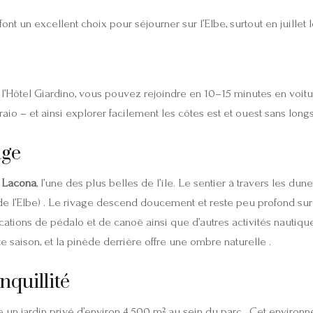
 un excellent choix pour séjourner sur l’Elbe, surtout en juillet lo
l’Hôtel Giardino, vous pouvez rejoindre en 10–15 minutes en voitur
aio – et ainsi explorer facilement les côtes est et ouest sans longs 
age
e
Lacona
, l’une des plus belles de l’île. Le sentier à travers les 
e l’Elbe) . Le rivage descend doucement et reste peu profond sur p
ations de pédalo et de canoë ainsi que d’autres activités nautique
 saison, et la pinède derrière offre une ombre naturelle .
quillité
un jardin privé d’environ 4 500 m² au sein du parc . Cet environn