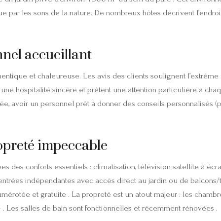
pue par les sons de la nature. De nombreux hôtes décrivent l’endr
nnel accueillant
uthentique et chaleureuse. Les avis des clients soulignent l’extrême
 une hospitalité sincère et prêtent une attention particulière à cha
nimée, avoir un personnel prêt à donner des conseils personnalisés
opreté impeccable
 des conforts essentiels : climatisation, télévision satellite à écr
entrées indépendantes avec accès direct au jardin ou de balcons/t
rotée et gratuite . La propreté est un atout majeur : les chambr
 . Les salles de bain sont fonctionnelles et récemment rénovées .