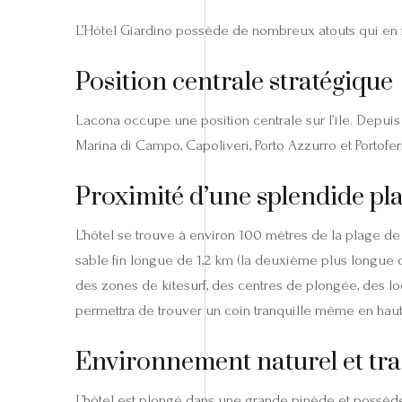
L’Hôtel Giardino possède de nombreux atouts qui en font
Position centrale stratégique
Lacona occupe une position centrale sur l’île. Depuis 
Marina di Campo, Capoliveri, Porto Azzurro et Portoferr
Proximité d’une splendide pl
L’hôtel se trouve à environ 100 mètres de la plage d
sable fin longue de 1,2 km (la deuxième plus longue d
des zones de kitesurf, des centres de plongée, des loc
permettra de trouver un coin tranquille même en haute
Environnement naturel et tran
L’hôtel est plongé dans une grande pinède et possède 