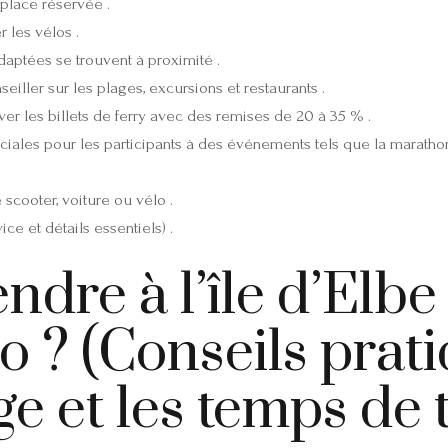
lace réservée .
 les vélos .
aptées se trouvent à proximité .
eiller sur les plages, excursions et restaurants .
ver les billets de ferry avec des remises de 20 à 35 % .
iales pour les participants à des événements tels que la marathon
e scooter, voiture ou vélo .
ce et détails essentiels) .
dre à l’île d’Elbe 
o ? (Conseils prati
ge et les temps de t